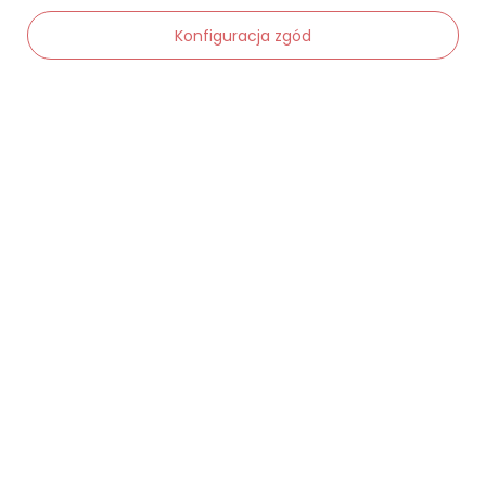
Status zamówienia
Konfiguracja zgód
Śledzenie przesyłki
Chcę zareklamować produkt
Chcę zwrócić produkt
-
Dodaj do koszyka
+
Chcę wymienić towar
Kontakt
Moje konto
Regulaminy
Dane kontaktowe