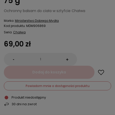
75 g
Ochronny balsam do ciała w sztyfcie Chałwa
Marka
Ministerstwo Dobrego Mydła
Kod produktu
MDM906869
Seria
Chałwa
69,00 zł
-
+
Dodaj do koszyka
Powiadom mnie o dostępności produktu
Produkt niedostępny
30
dni na zwrot