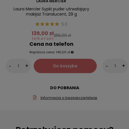
LAURA MERCIER
Laura Mercier Sypki puder utrwalający
makijaż Translucent, 29 g
5.0
139,00 zł
255,00 zł
(4,79 zł / szt.)
Cena na telefon
Najniższa cena:
140,00 zł
Do koszyka
-
+
-
+
DO POBRANIA
Informacja o bezpieczeństwie