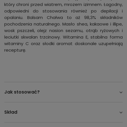
który chroni przed wiatrem, mrozem izimnem. Łagodny,
odpowiedni do stosowania również po depilacji i
opalaniu. Balsam Chałwa to aż 98,3% składników
pochodzenia naturalnego. Masło shea, kakaowe i illipe,
wosk pszczeli, olejz nasion sezamu, otrąb ryżowych i
leciutki skwalan trzcinowy. Witamina E, stabilna forma
witaminy C oraz słodki aromat doskonale uzupełniają
recepturę.
Jak stosować?
Skład