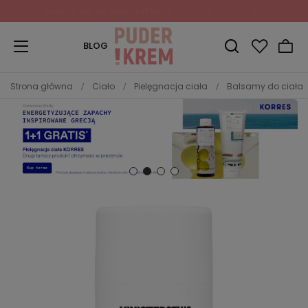
Zapisz się do Newslettera
i odbierz 10% rabatu!
BLOG
Strona główna
Ciało
Pielęgnacja ciała
Balsamy do ciała