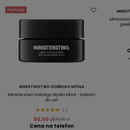
Promocja
Promocja
MINIS
Ministers
peel
C
N
MINISTERSTWO DOBREGO MYDŁA
Ministerstwo Dobrego Mydła Miód - balsam
do ust
5.0
60,00 zł
75,00 zł
Cena na telefon