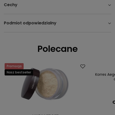
Cechy
Podmiot odpowiedzialny
Polecane
Promocja
Nasz bestsell
Nasz bestseller
Korres Ae
C