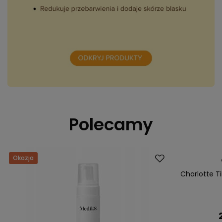
Polecamy
Okazja
Dostawa za 0 
Okazja
Charlotte Ti