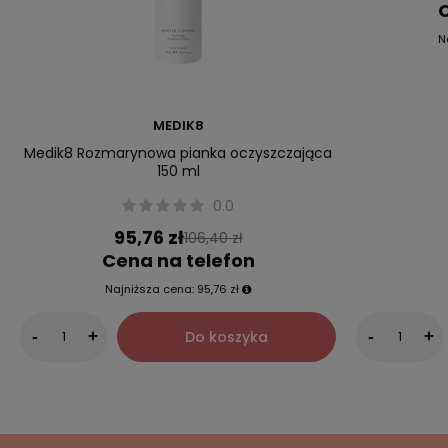
C
N
MEDIK8
Medik8 Rozmarynowa pianka oczyszczająca
150 ml
0.0
95,76 zł
106,40 zł
Cena na telefon
Najniższa cena:
95,76 zł
Do koszyka
-
+
-
+