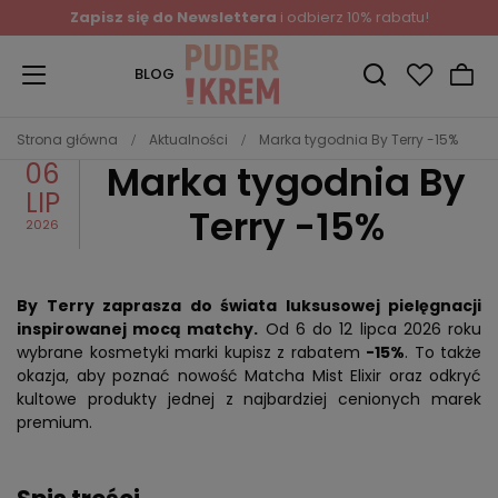
Zapisz się do Newslettera
i odbierz 10% rabatu!
BLOG
Strona główna
Aktualności
Marka tygodnia By Terry -15%
06
Marka tygodnia By
LIP
Terry -15%
2026
By Terry zaprasza do świata luksusowej pielęgnacji
inspirowanej mocą matchy.
Od 6 do 12 lipca 2026 roku
wybrane kosmetyki marki kupisz z rabatem
-15%
. To także
okazja, aby poznać nowość Matcha Mist Elixir oraz odkryć
kultowe produkty jednej z najbardziej cenionych marek
premium.