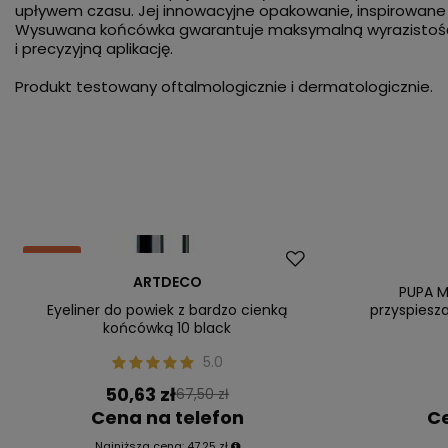
upływem czasu. Jej innowacyjne opakowanie, inspirowan
Wysuwana końcówka gwarantuje maksymalną wyrazistość,
i precyzyjną aplikację.
Produkt testowany oftalmologicznie i dermatologicznie.
Okazja
Nowość
ARTDECO
PUPA M
Eyeliner do powiek z bardzo cienką
przyspiesz
końcówką 10 black
5.0
50,63 zł
67,50 zł
Cena na telefon
Ce
Najniższa cena:
47,25 zł