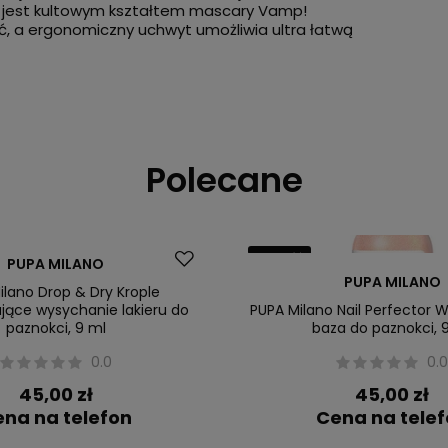
e jest kultowym kształtem mascary Vamp!
 a ergonomiczny uchwyt umożliwia ultra łatwą
Polecane
Nowość
PUPA MILANO
PUPA MILANO
ilano Drop & Dry Krople
ające wysychanie lakieru do
PUPA Milano Nail Perfector 
paznokci, 9 ml
baza do paznokci, 
0.0
0.
45,00 zł
45,00 zł
na na telefon
Cena na tele