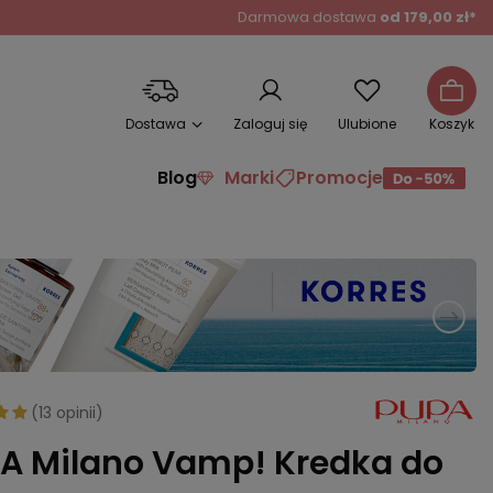
Darmowa dostawa
od 179,00 zł*
Dostawa
Zaloguj się
Ulubione
Koszyk
Blog
Marki
Promocje
(
13 opinii
)
A Milano Vamp! Kredka do