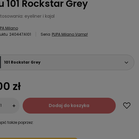
u 101 Rockstar Grey
osowania: eyeliner i kajal
PA Milano
uktu
240447A101
Seria
PUPA Milano Vamp!
101 Rockstar Grey
00 zł
Dodaj do koszyka
+
pić także poprzez: