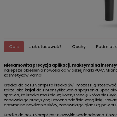
Opis
Jak stosować?
Cechy
Podmiot 
Niesamowita precyzja aplikacji
,
maksymalna intensy
najlepsze określenia nowości od włoskiej marki PUPA Milano –
kosmetyków Vamp!
Kredka do oczu Vamp! to kredka 2w1: możesz ją stosować
także jako
kajal
do zintensyfikowania spojrzenia. Specjal
sprawia, że kredka ma żelową konsystencję, która niezwyk
zapewniając precyzyjną i mocno zdefiniowaną linię. Zawar
optymalne nawilżenie skóry, zapewniając gładszą powierzc
Kredka do oczu Vamp! jest niezwykle wodoodporna. Pozost