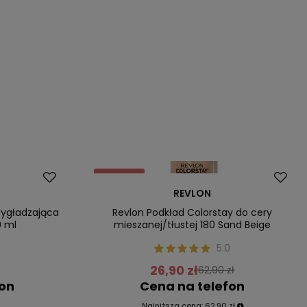
Promocja
REVLON
Nasz bestseller
Wygładzająca
Revlon Podkład Colorstay do cery
9 ml
mieszanej/tłustej 180 Sand Beige
0
5.0
26,90 zł
62,90 zł
fon
Cena na telefon
Najniższa cena:
62,90 zł