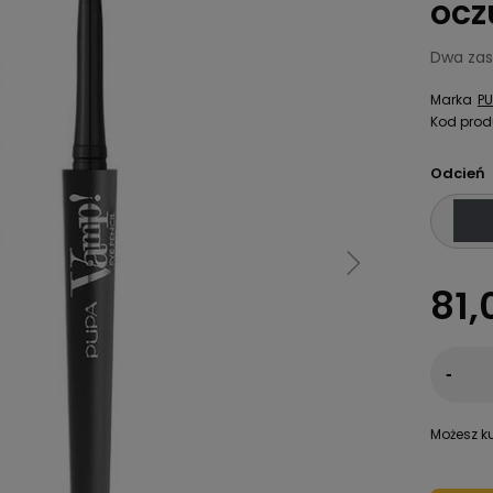
ocz
Dwa zast
Marka
PU
Kod prod
Odcień
81,
-
Możesz ku