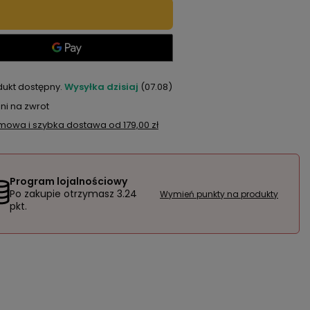
dukt dostępny
Wysyłka
dzisiaj
(07.08)
ni na zwrot
mowa i szybka dostawa
od
179,00 zł
Program lojalnościowy
Po zakupie otrzymasz
3.24
Wymień punkty na produkty
pkt.