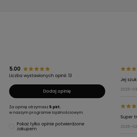
5.00
Liczba wystawionych opinii: 13
Jej szu
2025-0
Dodaj opinię
Za opinię otrzymasz
5 pkt.
w naszym programie lojalnościowym.
Super t
Pokaż tylko opinie potwierdzone
2025-02
zakupem