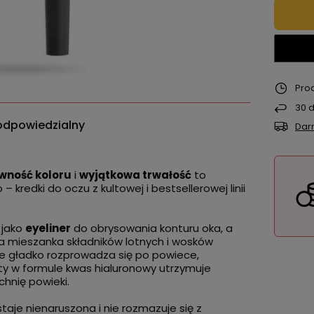
Pro
30
d
odpowiedzialny
Dar
wność koloru
i
wyjątkowa trwałość
to
 kredki do oczu z kultowej i bestsellerowej linii
 jako
eyeliner
do obrysowania konturu oka, a
na mieszanka składników lotnych i wosków
le gładko rozprowadza się po powiece,
ty w formule kwas hialuronowy utrzymuje
hnię powieki.
aje nienaruszona i nie rozmazuje się z