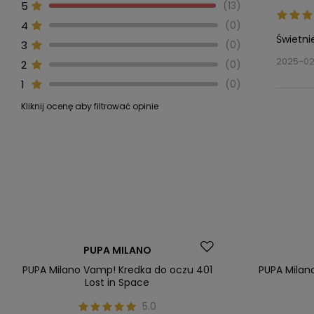
5
13
4
0
Świetni
3
0
2025-02
2
0
1
0
Kliknij ocenę aby filtrować opinie
Bardzo 
Piękna 
204 Sun
Mint Mi
203 tru
Odcień 
Odcień 
Kolor e
Świetne
Miękka 
kremow
2023-08
2023-0
2022-12
2022-12
2022-12
2022-12
2022-12
2022-12
2022-12
2022-12
PUPA MILANO
PUPA Milano Vamp! Kredka do oczu 401
PUPA Milan
Lost in Space
5.0