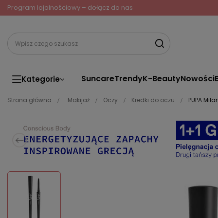
Program lojalnościowy – dołącz do nas
Suncare
Trendy
K-Beauty
Nowości
Kategorie
Strona główna
Makijaż
Oczy
Kredki do oczu
PUPA Mila