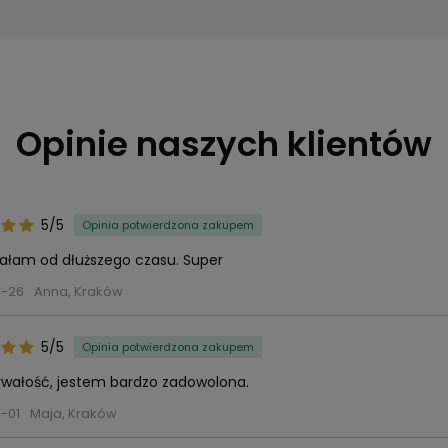
Opinie naszych klientów
5/5
Opinia potwierdzona zakupem
kałam od dłuższego czasu. Super
3-26
Anna, Kraków
5/5
Opinia potwierdzona zakupem
rwałość, jestem bardzo zadowolona.
-01
Maja, Kraków