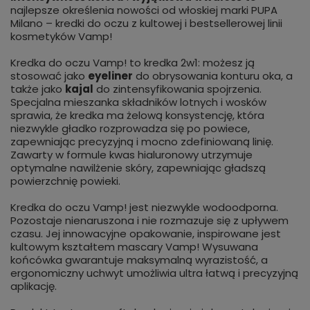
najlepsze określenia nowości od włoskiej marki PUPA
Milano – kredki do oczu z kultowej i bestsellerowej linii
kosmetyków Vamp!
Kredka do oczu Vamp! to kredka 2w1: możesz ją
stosować jako
eyeliner
do obrysowania konturu oka, a
także jako
kajal
do zintensyfikowania spojrzenia.
Specjalna mieszanka składników lotnych i wosków
sprawia, że kredka ma żelową konsystencję, która
niezwykle gładko rozprowadza się po powiece,
zapewniając precyzyjną i mocno zdefiniowaną linię.
Zawarty w formule kwas hialuronowy utrzymuje
optymalne nawilżenie skóry, zapewniając gładszą
powierzchnię powieki.
Kredka do oczu Vamp! jest niezwykle wodoodporna.
Pozostaje nienaruszona i nie rozmazuje się z upływem
czasu. Jej innowacyjne opakowanie, inspirowane jest
kultowym kształtem mascary Vamp! Wysuwana
końcówka gwarantuje maksymalną wyrazistość, a
ergonomiczny uchwyt umożliwia ultra łatwą i precyzyjną
aplikację.