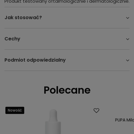
Produkt testowany oftalmologicznie i dermatologicznie.
Jak stosować?
Cechy
Podmiot odpowiedzialny
Polecane
Nowość
Nowość
PUPA Mil