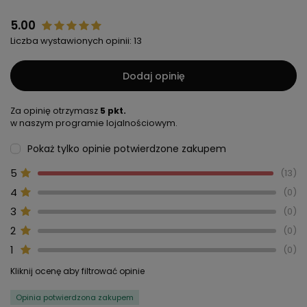
5.00
Liczba wystawionych opinii: 13
Dodaj opinię
Za opinię otrzymasz
5 pkt.
w naszym programie lojalnościowym.
Pokaż tylko opinie potwierdzone zakupem
5
13
4
0
3
0
2
0
1
0
Kliknij ocenę aby filtrować opinie
Opinia potwierdzona zakupem