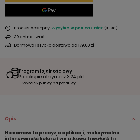
Produkt dostępny
Wysyłka
w poniedziałek
(10.08)
30
dni na zwrot
Darmowa i szybka dostawa
od
179,00 zł
Program lojalnościowy
Po zakupie otrzymasz
3.24 pkt.
Wymień punkty na produkty
Opis
Niesamowita precyzja aplikacji
,
maksymalna
intensywność koloru
i
wyjątkowa trwałość
to