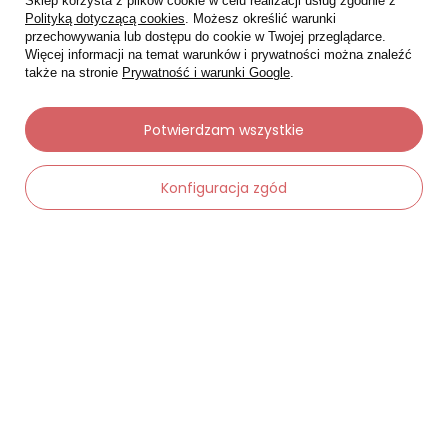
Sklep korzysta z plików cookie w celu realizacji usług zgodnie z
Polityką dotyczącą cookies
. Możesz określić warunki
przechowywania lub dostępu do cookie w Twojej przeglądarce.
Więcej informacji na temat warunków i prywatności można znaleźć
także na stronie
Prywatność i warunki Google
.
Potwierdzam wszystkie
Moje zamówienia
Status zamówienia
Konfiguracja zgód
Śledzenie przesyłki
Chcę zareklamować produkt
-
Dodaj do koszyka
+
Chcę zwrócić produkt
Chcę wymienić towar
Kontakt
Moje konto