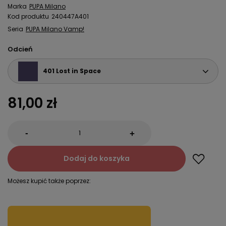
Marka
PUPA Milano
Kod produktu
240447A401
Seria
PUPA Milano Vamp!
Odcień
401 Lost in Space
81,00 zł
-
+
Dodaj do koszyka
Możesz kupić także poprzez: