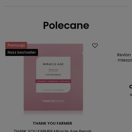
Polecane
Promocja
Okazja
Nasz bestseller
Nasz bestsell
Revlon
miesza
C
N
THANK YOU FARMER
THANK YOU FARMER Miracle Age Repair