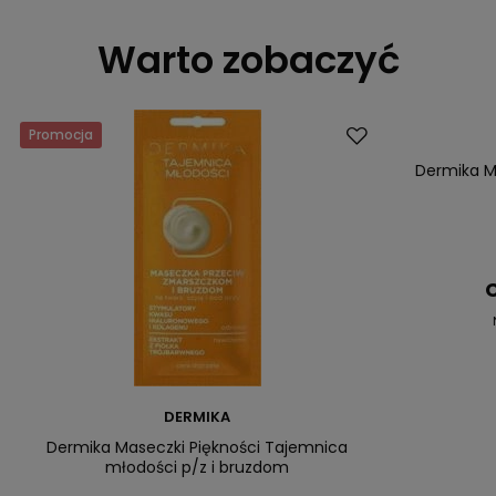
Warto zobaczyć
Promocja
Promocja
Dermika M
C
DERMIKA
Dermika Maseczki Piękności Tajemnica
młodości p/z i bruzdom