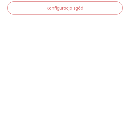
Konfiguracja zgód
Moje zamówienia
Status zamówienia
-
Dodaj do koszyka
+
Śledzenie przesyłki
Chcę zareklamować produkt
Chcę zwrócić produkt
Chcę wymienić towar
Kontakt
Moje konto
Regulaminy
Dane kontaktowe