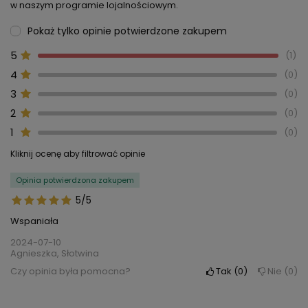
w naszym programie lojalnościowym.
Pokaż tylko opinie potwierdzone zakupem
5
1
4
0
3
0
2
0
1
0
Kliknij ocenę aby filtrować opinie
Opinia potwierdzona zakupem
5/5
Wspaniała
2024-07-10
Agnieszka, Słotwina
Czy opinia była pomocna?
Tak
0
Nie
0