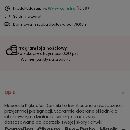
Produkt dostępny
Wysyłka
jutro
(10.08)
30
dni na zwrot
Darmowa i szybka dostawa
od
179,00 zł
Program lojalnościowy
Po zakupie otrzymasz
0.20 pkt.
Wymień punkty na produkty
Opis
Maseczki Piękności Dermiki to kwintesencja skutecznej i
przyjemnej pielęgnacji. Starannie dobrane składniki o
intensywnym działaniu tworzą kompozycje
dostosowane do potrzeb Twojej skóry i chwili.
Dermika Charm Pre-Date Mask –