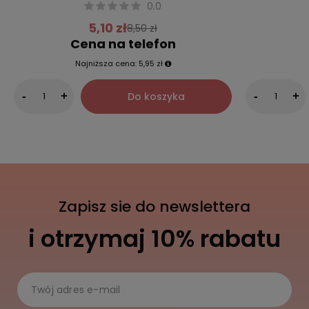
0.0
5,10 zł
8,50 zł
Cena na telefon
Najniższa cena:
5,95 zł
Do koszyka
-
+
-
+
Zapisz sie do newslettera
i otrzymaj 10% rabatu
Twój adres e-mail