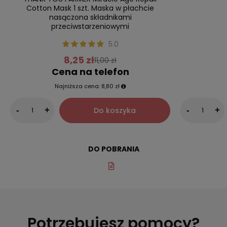
Cotton Mask 1 szt. Maska w płachcie
nasączona składnikami
przeciwstarzeniowymi
5.0
8,25 zł
11,00 zł
Cena na telefon
Najniższa cena:
8,80 zł
Do koszyka
-
+
-
+
DO POBRANIA
Potrzebujesz pomocy?