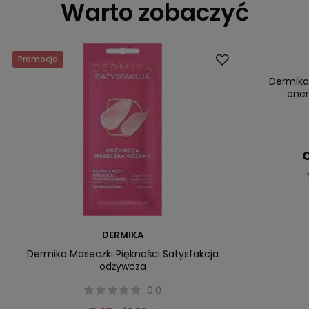
Warto zobaczyć
Promocja
Promocja
Dermika
ener
C
DERMIKA
Dermika Maseczki Piękności Satysfakcja
odżywcza
0.0