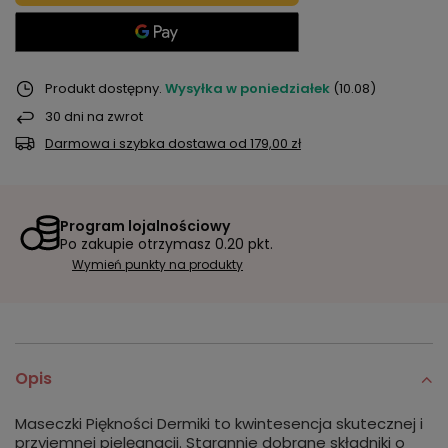
Produkt dostępny
Wysyłka
w poniedziałek
(10.08)
30
dni na zwrot
Darmowa i szybka dostawa
od
179,00 zł
Program lojalnościowy
Po zakupie otrzymasz
0.20 pkt.
Wymień punkty na produkty
Opis
Maseczki Piękności Dermiki to kwintesencja skutecznej i
przyjemnej pielęgnacji. Starannie dobrane składniki o