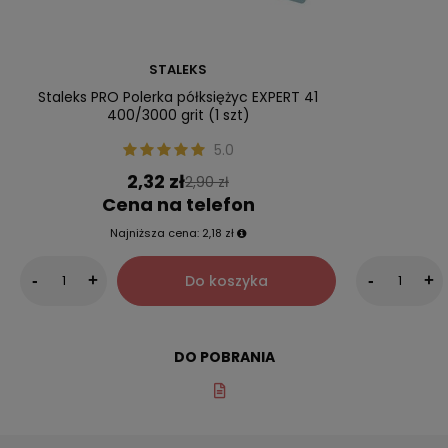
STALEKS
Staleks PRO Polerka półksiężyc EXPERT 41
400/3000 grit (1 szt)
5.0
2,32 zł
2,90 zł
Cena na telefon
Najniższa cena:
2,18 zł
Do koszyka
-
+
-
+
DO POBRANIA