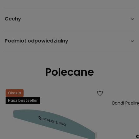
Cechy
Podmiot odpowiedzialny
Polecane
Okazja
Nasz bestsell
Nasz bestseller
Bandi Peeli
C