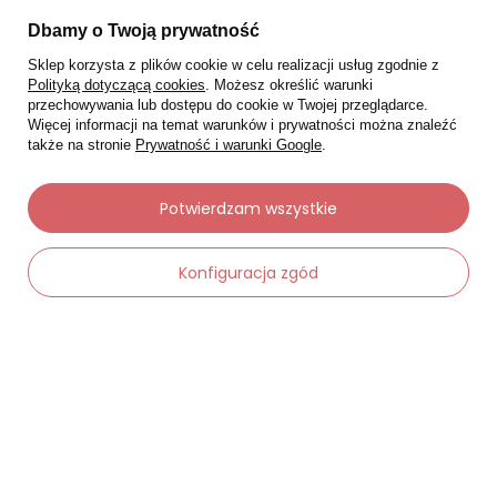
Moje zamówienia
Dbamy o Twoją prywatność
Status zamówienia
Sklep korzysta z plików cookie w celu realizacji usług zgodnie z
Polityką dotyczącą cookies
. Możesz określić warunki
Śledzenie przesyłki
przechowywania lub dostępu do cookie w Twojej przeglądarce.
Więcej informacji na temat warunków i prywatności można znaleźć
Chcę zareklamować produkt
także na stronie
Prywatność i warunki Google
.
Chcę zwrócić produkt
Potwierdzam wszystkie
Chcę wymienić towar
Kontakt
Konfiguracja zgód
Moje konto
-
Dodaj do koszyka
+
Regulaminy
Dane kontaktowe