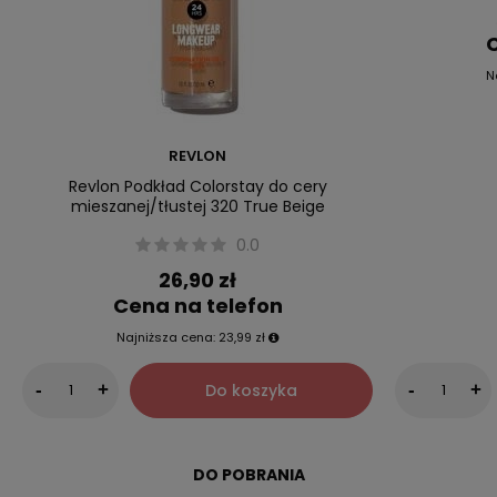
C
N
REVLON
Revlon Podkład Colorstay do cery
mieszanej/tłustej 320 True Beige
0.0
26,90 zł
Cena na telefon
Najniższa cena:
23,99 zł
Do koszyka
-
+
-
+
DO POBRANIA