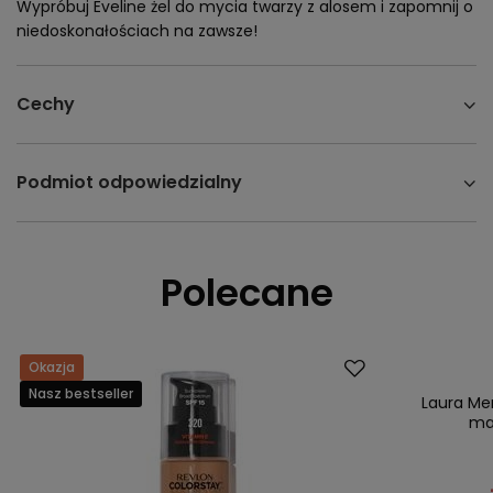
Wypróbuj Eveline żel do mycia twarzy z alosem i zapomnij o
niedoskonałościach na zawsze!
Cechy
Podmiot odpowiedzialny
Polecane
Okazja
Promocja
Nasz bestseller
Nasz bestsell
Laura Mer
mak