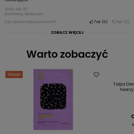
2025-06-27
Dominika, Grabowo
Czy opinia była pomocna?
Tak
0
Nie
0
ZOBACZ WIĘCEJ
Opinia niepotwierdzona zakupem
5/5
Warto zobaczyć
polecam, nie wyobrażam sobie już codziennej pielęgnacji bez
uzycia tego zelu.
2025-06-26
Karolina, Zabrze
Okazja
Promocja
Czy opinia była pomocna?
Tak
0
Nie
0
Tołpa Der
twarzy
C
N