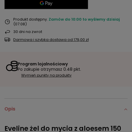
Produkt dostępny
Zamów do
10:00 to wyślemy dzisiaj
(07.08)
30
dni na zwrot
Darmowa i szybka dostawa
od
179,00 zł
Program lojalnościowy
Po zakupie otrzymasz
0.48 pkt.
Wymień punkty na produkty
Opis
Eveline żel do mycia z aloesem 150