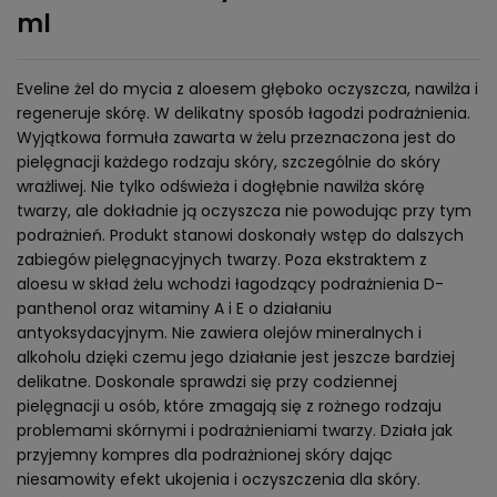
ml
Eveline żel do mycia z aloesem głęboko oczyszcza, nawilża i
regeneruje skórę. W delikatny sposób łagodzi podrażnienia.
Wyjątkowa formuła zawarta w żelu przeznaczona jest do
pielęgnacji każdego rodzaju skóry, szczególnie do skóry
wrażliwej. Nie tylko odświeża i dogłębnie nawilża skórę
twarzy, ale dokładnie ją oczyszcza nie powodując przy tym
podrażnień. Produkt stanowi doskonały wstęp do dalszych
zabiegów pielęgnacyjnych twarzy. Poza ekstraktem z
aloesu w skład żelu wchodzi łagodzący podrażnienia D-
panthenol oraz witaminy A i E o działaniu
antyoksydacyjnym. Nie zawiera olejów mineralnych i
alkoholu dzięki czemu jego działanie jest jeszcze bardziej
delikatne. Doskonale sprawdzi się przy codziennej
pielęgnacji u osób, które zmagają się z rożnego rodzaju
problemami skórnymi i podrażnieniami twarzy. Działa jak
przyjemny kompres dla podrażnionej skóry dając
niesamowity efekt ukojenia i oczyszczenia dla skóry.