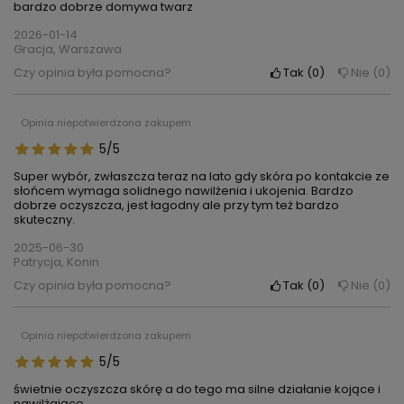
bardzo dobrze domywa twarz
2026-01-14
Gracja, Warszawa
Czy opinia była pomocna?
Tak
0
Nie
0
Opinia niepotwierdzona zakupem
5/5
Super wybór, zwłaszcza teraz na lato gdy skóra po kontakcie ze
słońcem wymaga solidnego nawilżenia i ukojenia. Bardzo
dobrze oczyszcza, jest łagodny ale przy tym też bardzo
skuteczny.
2025-06-30
Patrycja, Konin
Czy opinia była pomocna?
Tak
0
Nie
0
Opinia niepotwierdzona zakupem
5/5
świetnie oczyszcza skórę a do tego ma silne działanie kojące i
nawilżające.