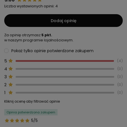
Liczba wystawionych opinii: 4
Dodaj opinię
Za opinię otrzymasz
5 pkt.
w naszym programie lojalnościowym.
Pokaż tylko opinie potwierdzone zakupem
5
4
4
0
3
0
2
0
1
0
Kliknij ocenę aby filtrować opinie
Opinia potwierdzona zakupem
5/5