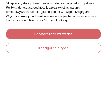
Sklep korzysta z plików cookie w celu realizacji usług zgodnie z
Polityką dotyczącą cookies
. Możesz określić warunki
przechowywania lub dostępu do cookie w Twojej przeglądarce.
Więcej informacji na temat warunków i prywatności można znaleźć
także na stronie
Prywatność i warunki Google
.
Moje zamówienia
Potwierdzam wszystkie
Status zamówienia
Konfiguracja zgód
Śledzenie przesyłki
Chcę zareklamować produkt
Chcę zwrócić produkt
-
Dodaj do koszyka
+
Chcę wymienić towar
Kontakt
Moje konto