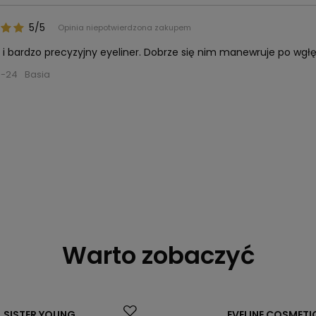
5/5
Opinia niepotwierdzona zakupem
 i bardzo precyzyjny eyeliner. Dobrze się nim manewruje po wgłę
6-24
Basia
Warto zobaczyć
Promocja
SISTER YOUNG
EVELINE COSMETI