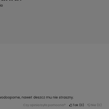
ia
 wodooporne, nawet deszcz mu nie straszny.
Czy opinia była pomocna?
Tak
0
Nie
0