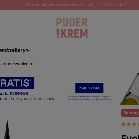
Bestsellery✨
 czarny z woblerem
Promoc
Eve