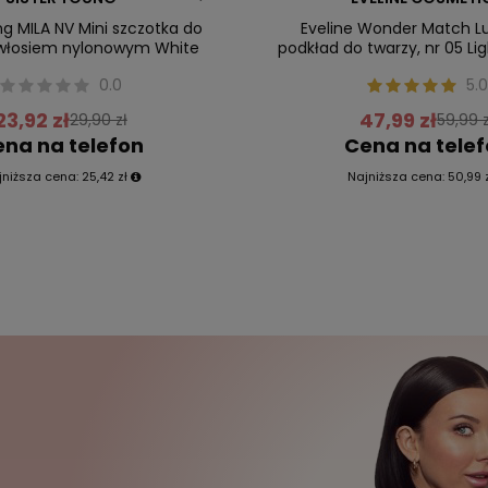
ng MILA NV Mini szczotka do
Eveline Wonder Match L
 włosiem nylonowym White
podkład do twarzy, nr 05 Lig
0.0
5.0
23,92 zł
47,99 zł
29,90 zł
59,99 z
na na telefon
Cena na tele
jniższa cena:
25,42 zł
Najniższa cena:
50,99 