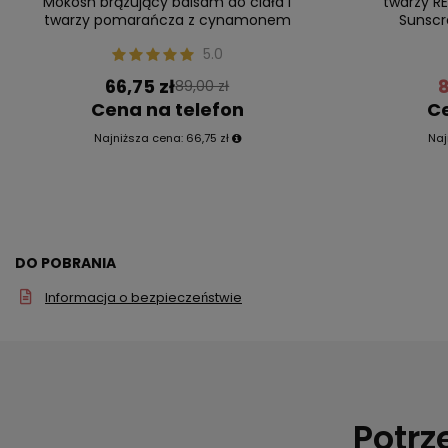
Mokosh brązujący balsam do ciała i
twarzy R
twarzy pomarańcza z cynamonem
Sunscr
5.0
66,75 zł
8
89,00 zł
Cena na telefon
Ce
Najniższa cena:
66,75 zł
Naj
DO POBRANIA
Informacja o bezpieczeństwie
Potrz