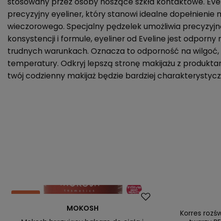
stosowany przez osoby noszące szkła kontaktowe. Eveli
precyzyjny eyeliner, który stanowi idealne dopełnienie 
wieczorowego. Specjalny pędzelek umożliwia precyzyjną a
konsystencji i formule, eyeliner od Eveline jest odporn
trudnych warunkach. Oznacza to odporność na wilgoć, 
temperatury. Odkryj lepszą stronę makijażu z produktam
twój codzienny makijaż będzie bardziej charakterystycz
Okazja
Promocja
MOKOSH
Nasz bestseller
Nasz bestsel
Korres rozś