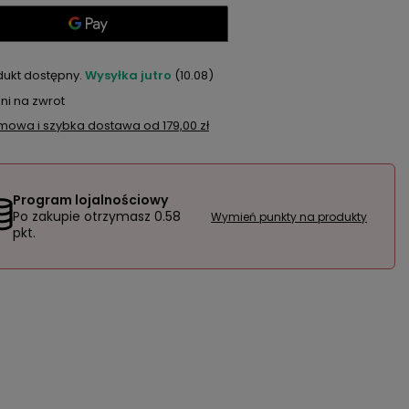
dukt dostępny
Wysyłka
jutro
(10.08)
ni na zwrot
mowa i szybka dostawa
od
179,00 zł
Program lojalnościowy
Po zakupie otrzymasz
0.58
Wymień punkty na produkty
pkt.