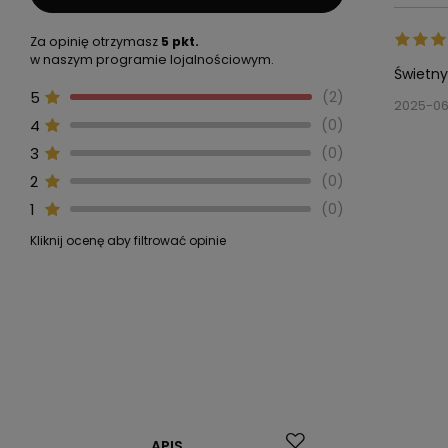
Za opinię otrzymasz
5 pkt.
w naszym programie lojalnościowym.
Świetny
5
2
2025-0
4
0
3
0
2
0
1
0
Kliknij ocenę aby filtrować opinie
Promocja
Promocja
APIS