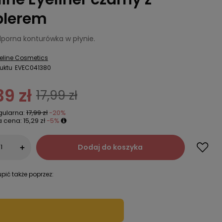
lerem
orna konturówka w płynie.
eline Cosmetics
uktu
EVEC041380
39 zł
17,99 zł
gularna:
17,99 zł
-20%
a cena:
15,29 zł
-5%
Dodaj do koszyka
+
pić także poprzez: