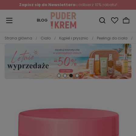
Zapisz się do Newslettera
i odbierz 10% rabatu!
BLOG
Strona główna
Ciało
Kąpiel i prysznic
Peelingi do ciała