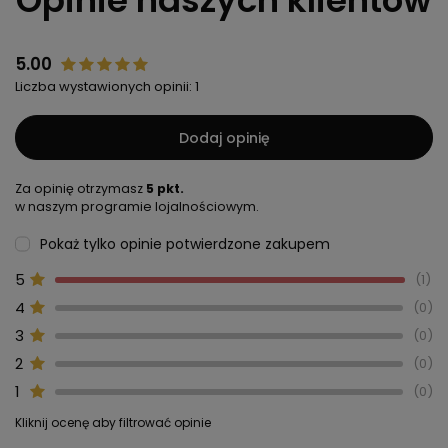
Opinie naszych klientów
5.00
Liczba wystawionych opinii: 1
Dodaj opinię
Za opinię otrzymasz
5 pkt.
w naszym programie lojalnościowym.
Pokaż tylko opinie potwierdzone zakupem
5
1
4
0
3
0
2
0
1
0
Kliknij ocenę aby filtrować opinie