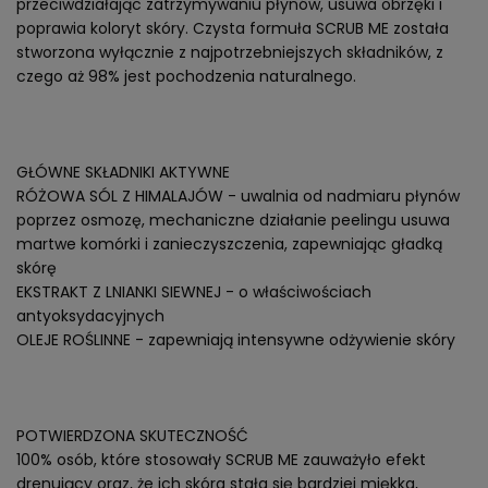
przeciwdziałając zatrzymywaniu płynów, usuwa obrzęki i
poprawia koloryt skóry. Czysta formuła SCRUB ME została
stworzona wyłącznie z najpotrzebniejszych składników, z
czego aż 98% jest pochodzenia naturalnego.
GŁÓWNE SKŁADNIKI AKTYWNE
RÓŻOWA SÓL Z HIMALAJÓW - uwalnia od nadmiaru płynów
poprzez osmozę, mechaniczne działanie peelingu usuwa
martwe komórki i zanieczyszczenia, zapewniając gładką
skórę
EKSTRAKT Z LNIANKI SIEWNEJ - o właściwościach
antyoksydacyjnych
OLEJE ROŚLINNE - zapewniają intensywne odżywienie skóry
POTWIERDZONA SKUTECZNOŚĆ
100% osób, które stosowały SCRUB ME zauważyło efekt
drenujący oraz, że ich skóra stała się bardziej miękka,