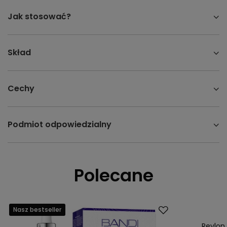
Jak stosować?
Skład
Cechy
Podmiot odpowiedzialny
Polecane
Nasz bestseller
Promocja
Nasz bestsell
Revlon