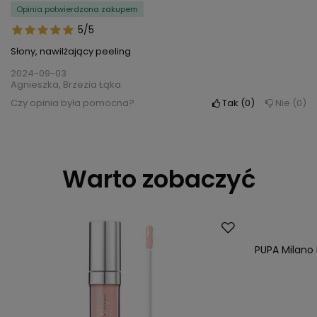
Opinia potwierdzona zakupem
5/5
Słony, nawilżający peeling
2024-09-03
Agnieszka, Brzezia Łąka
Czy opinia była pomocna?
Tak
0
Nie
0
Warto zobaczyć
PUPA Milano