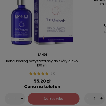
mie
C
N
BANDI
Bandi Peeling oczyszczający do skóry głowy
100 ml
5.0
55,20 zł
Cena na telefon
Do koszyka
-
+
-
+