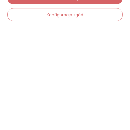
Konfiguracja zgód
-
Dodaj do koszyka
+
Moje zamówienia
Status zamówienia
Śledzenie przesyłki
Chcę zareklamować produkt
Chcę zwrócić produkt
Chcę wymienić towar
Kontakt
Moje konto