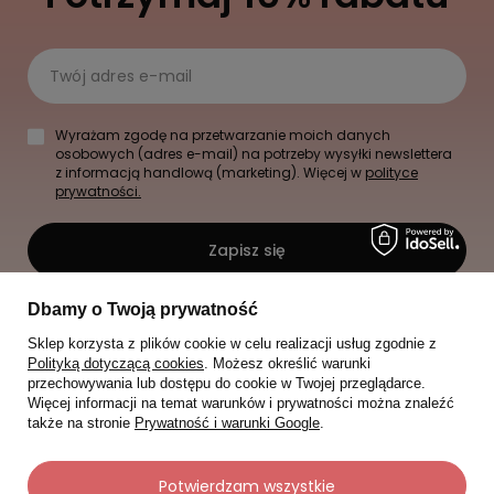
Twój adres e-mail
Wyrażam zgodę na przetwarzanie moich danych
osobowych (adres e-mail) na potrzeby wysyłki newslettera
z informacją handlową (marketing). Więcej w
polityce
prywatności.
Zapisz się
Dbamy o Twoją prywatność
Sklep korzysta z plików cookie w celu realizacji usług zgodnie z
Polityką dotyczącą cookies
. Możesz określić warunki
przechowywania lub dostępu do cookie w Twojej przeglądarce.
Więcej informacji na temat warunków i prywatności można znaleźć
także na stronie
Prywatność i warunki Google
.
Potwierdzam wszystkie