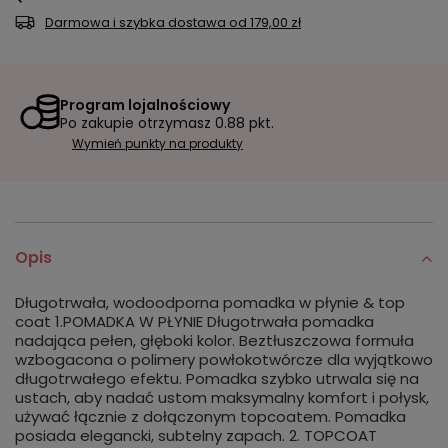
Darmowa i szybka dostawa
od
179,00 zł
Program lojalnościowy
Po zakupie otrzymasz
0.88 pkt.
Wymień punkty na produkty
Opis
Długotrwała, wodoodporna pomadka w płynie & top
coat 1.POMADKA W PŁYNIE Długotrwała pomadka
nadająca pełen, głęboki kolor. Beztłuszczowa formuła
wzbogacona o polimery powłokotwórcze dla wyjątkowo
długotrwałego efektu. Pomadka szybko utrwala się na
ustach, aby nadać ustom maksymalny komfort i połysk,
używać łącznie z dołączonym topcoatem. Pomadka
posiada elegancki, subtelny zapach. 2. TOPCOAT