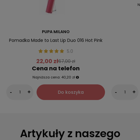
N
PUPA MILANO
Pomadka Made to Last Lip Duo 016 Hot Pink
5.0
22,00 zł
67,00 zł
Cena na telefon
Najniższa cena:
40,20 zł
Do koszyka
-
+
-
+
Artykuły z naszego