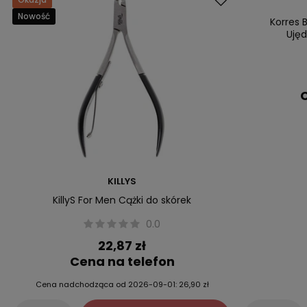
Nowość
Nasz bestsell
Korres 
Ujęd
C
KILLYS
KillyS For Men Cążki do skórek
0.0
22,87 zł
Cena na telefon
Cena nadchodząca od
2026-09-01:
26,90 zł