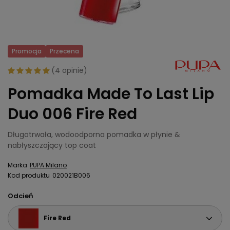
Promocja
Przecena
(
4 opinie
)
Pomadka Made To Last Lip
Duo 006 Fire Red
Długotrwała, wodoodporna pomadka w płynie &
nabłyszczający top coat
Marka
PUPA Milano
Kod produktu
020021B006
Odcień
Fire Red