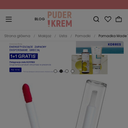
Zapisz się do Newslettera
i odbierz 10% rabatu!
BLOG
Strona główna
Makijaż
Usta
Pomadki
Pomadka Made To