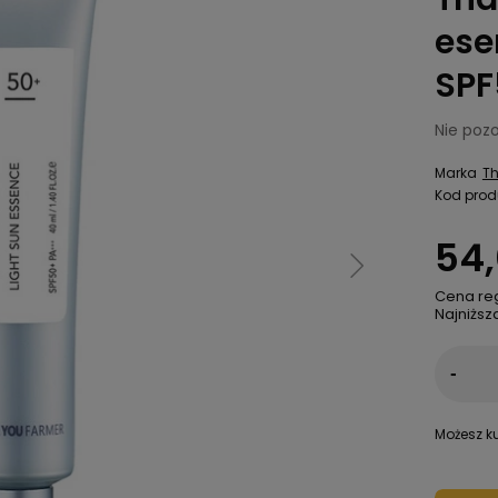
ese
SPF
Nie pozo
Marka
Th
Kod prod
54,
Cena re
Najniższ
-
Możesz ku