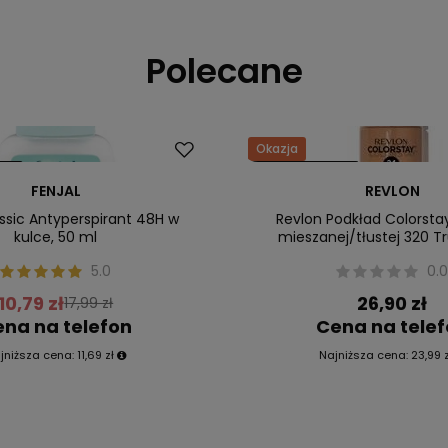
Polecane
Okazja
ler
Nasz bestseller
FENJAL
REVLON
assic Antyperspirant 48H w
Revlon Podkład Colorsta
kulce, 50 ml
mieszanej/tłustej 320 T
5.0
0.
10,79 zł
26,90 zł
17,99 zł
na na telefon
Cena na tele
jniższa cena:
11,69 zł
Najniższa cena:
23,99 z