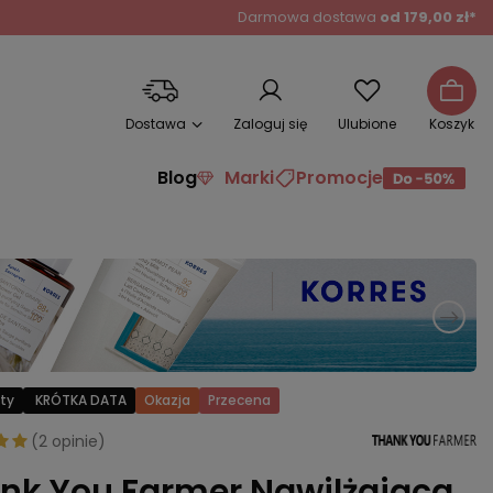
Darmowa dostawa
od 179,00 zł*
Dostawa
Zaloguj się
Ulubione
Koszyk
Blog
Marki
Promocje
ty
KRÓTKA DATA
Okazja
Przecena
(
2 opinie
)
nk You Farmer Nawilżająca