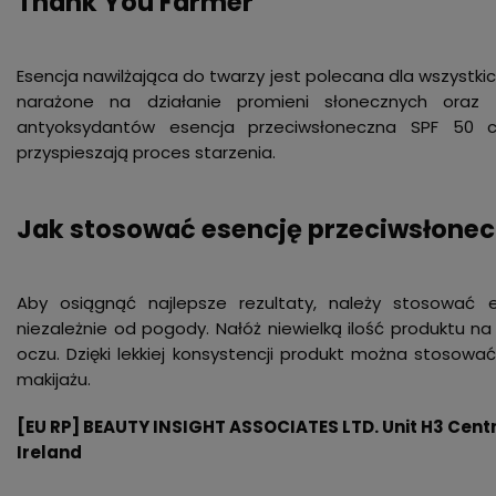
Thank You Farmer
Esencja nawilżająca do twarzy jest polecana dla wszystkich
narażone na działanie promieni słonecznych oraz s
antyoksydantów esencja przeciwsłoneczna SPF 50 ch
przyspieszają proces starzenia.
Jak stosować esencję przeciwsłonec
Aby osiągnąć najlepsze rezultaty, należy stosować 
niezależnie od pogody. Nałóż niewielką ilość produktu na 
oczu. Dzięki lekkiej konsystencji produkt można stosowa
makijażu.
[EU RP] BEAUTY INSIGHT ASSOCIATES LTD. Unit H3 Centre
Ireland