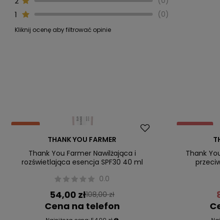
2
0
1
0
Kliknij ocenę aby filtrować opinie
Okazja
Promocja
THANK YOU FARMER
T
Przecena
Nasz bestsel
Thank You Farmer Nawilżająca i
Thank You
rozświetlająca esencja SPF30 40 ml
przeci
0.0
54,00 zł
108,00 zł
Cena na telefon
Ce
Najniższa cena:
54,00 zł
Na