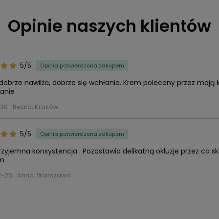
Opinie naszych klientów
5/5
Opinia potwierdzona zakupem
dobrze nawilża, dobrze się wchłania. Krem polecony przez moją
anie
-20
Beata, Kraków
5/5
Opinia potwierdzona zakupem
rzyjemna konsystencja . Pozostawia delikatną okluzje przez co 
 .
2-25
Anna, Warszawa