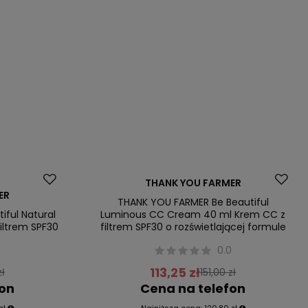
Promocja
THANK YOU FARMER
ER
THANK YOU FARMER Be Beautiful
ful Natural
Luminous CC Cream 40 ml Krem CC z
iltrem SPF30
filtrem SPF30 o rozświetlającej formule
0.0
113,25 zł
zł
151,00 zł
fon
Cena na telefon
zł
Najniższa cena:
120,80 zł