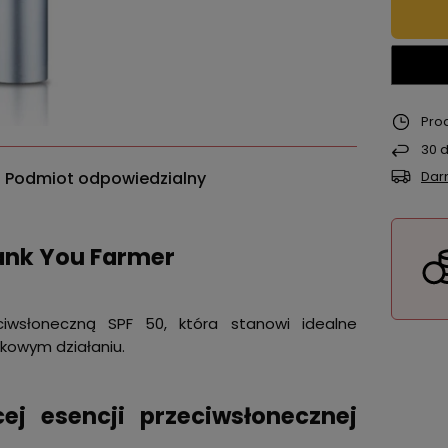
Pro
30
d
Podmiot odpowiedzialny
Dar
hank You Farmer
ciwsłoneczną SPF 50, która stanowi idealne
nkowym działaniu.
cej esencji przeciwsłonecznej