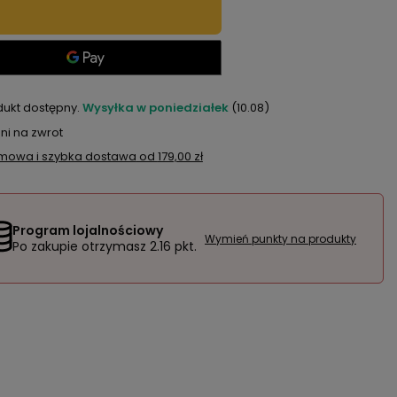
dukt dostępny
Wysyłka
w poniedziałek
(10.08)
ni na zwrot
mowa i szybka dostawa
od
179,00 zł
Program lojalnościowy
Wymień punkty na produkty
Po zakupie otrzymasz
2.16 pkt.