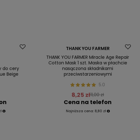
Promocja
THANK YOU FARMER
Nasz bestseller
THANK YOU FARMER Miracle Age Repair
Cotton Mask 1 szt. Maska w płachcie
y do cery
nasączona składnikami
rue Beige
przeciwstarzeniowymi
0
5.0
8,25 zł
11,00 zł
fon
Cena na telefon
ł
Najniższa cena:
8,80 zł