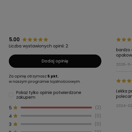
5.00
Liczba wystawionych opinii: 2
bardzo 
opakow
Dodaj opinię
2025-11
Za opinię otrzymasz
5 pkt.
w naszym programie lojalnościowym.
Lekka p
Pokaż tylko opinie potwierdzone
polecam
zakupem
2024-0
5
2
4
0
3
0