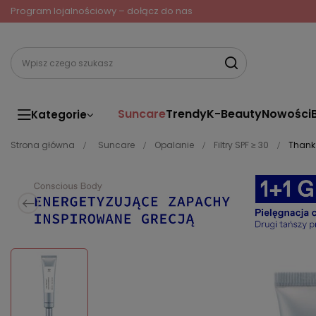
Program lojalnościowy – dołącz do nas
Suncare
Trendy
K-Beauty
Nowości
Kategorie
Strona główna
Suncare
Opalanie
Filtry SPF ≥ 30
Thank