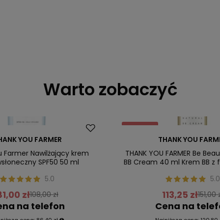
Warto zobaczyć
Promocja
HANK YOU FARMER
THANK YOU FARM
ler
 Farmer Nawilżający krem
THANK YOU FARMER Be Beauti
wsłoneczny SPF50 50 ml
BB Cream 40 ml Krem BB z f
5.0
5.0
81,00 zł
113,25 zł
108,00 zł
151,00 
na na telefon
Cena na tele
jniższa cena:
86,40 zł
Najniższa cena:
120,80 