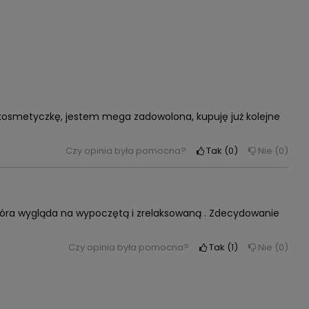
 kosmetyczkę, jestem mega zadowolona, kupuję już kolejne
Czy opinia była pomocna?
Tak
0
Nie
0
skóra wygląda na wypoczętą i zrelaksowaną . Zdecydowanie
Czy opinia była pomocna?
Tak
1
Nie
0