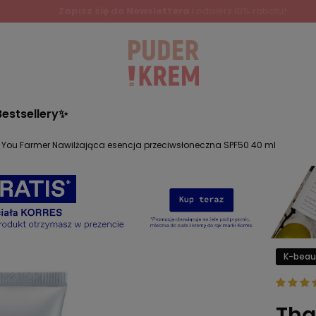
Bestsellery✨
 You Farmer Nawilżająca esencja przeciwsłoneczna SPF50 40 ml
K-beau
Tha