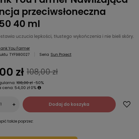
ncja przeciwsłoneczna
50 40 ml
stawia uczucia lepkości, tłustego wykończenia i nie bieli skóry.
ank You Farmer
uktu
TYF980027
Seria
Sun Project
00 zł
108,00 zł
gularna:
108,00 zł
-50%
a cena:
54,00 zł
0%
Dodaj do koszyka
+
pić także poprzez: