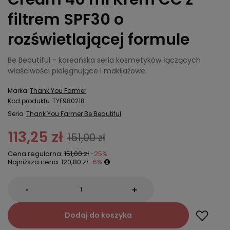
filtrem SPF30 o
rozświetlającej formule
Be Beautiful - koreańska seria kosmetyków łączących
właściwości pielęgnujące i makijażowe.
Marka
Thank You Farmer
Kod produktu
TYF980218
Seria
Thank You Farmer Be Beautiful
113,25 zł
151,00 zł
Cena regularna:
151,00 zł
-25%
Najniższa cena:
120,80 zł
-6%
-
+
Dodaj do koszyka