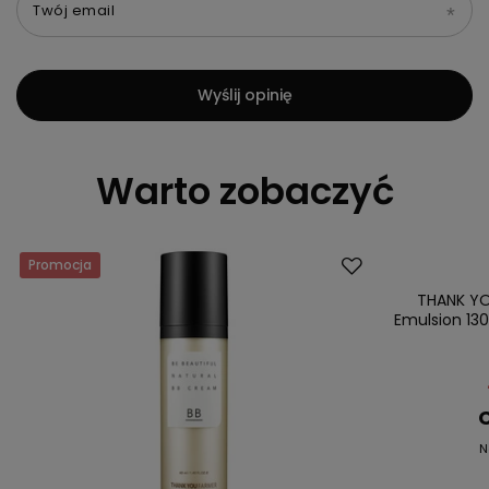
Twój email
Wyślij opinię
Warto zobaczyć
Promocja
Promocja
THANK YO
Emulsion 13
C
N