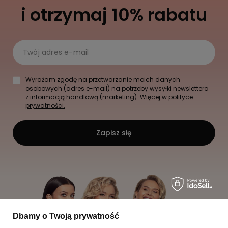
i otrzymaj 10% rabatu
Twój adres e-mail
Wyrażam zgodę na przetwarzanie moich danych
osobowych (adres e-mail) na potrzeby wysyłki newslettera
z informacją handlową (marketing). Więcej w
polityce
prywatności.
Zapisz się
Dbamy o Twoją prywatność