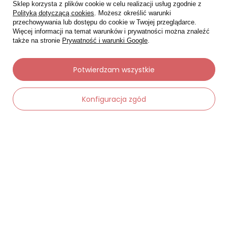
Sklep korzysta z plików cookie w celu realizacji usług zgodnie z
Polityką dotyczącą cookies
. Możesz określić warunki
przechowywania lub dostępu do cookie w Twojej przeglądarce.
Więcej informacji na temat warunków i prywatności można znaleźć
także na stronie
Prywatność i warunki Google
.
Potwierdzam wszystkie
Moje zamówienia
Konfiguracja zgód
Status zamówienia
Śledzenie przesyłki
-
Dodaj do koszyka
+
Chcę zareklamować produkt
Chcę zwrócić produkt
Chcę wymienić towar
Kontakt