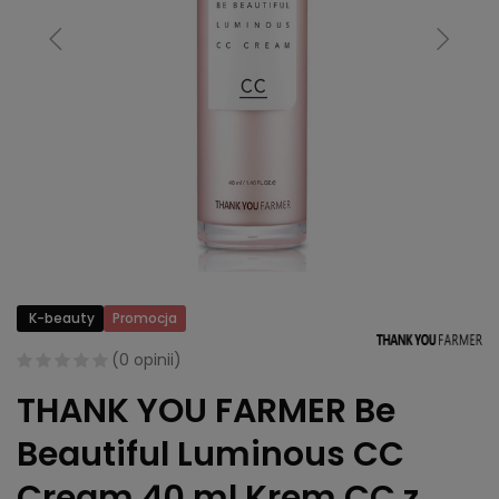
K-beauty
Promocja
(
0 opinii
)
THANK YOU FARMER Be
Beautiful Luminous CC
Cream 40 ml Krem CC z