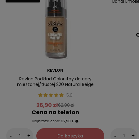
Bandi Emoli
C
REVLON
Revlon Podkład Colorstay do cery
mieszanej/tłustej 220 Natural Beige
5.0
26,90 zł
62,90 zł
Cena na telefon
Najniższa cena:
62,90 zł
Do koszyka
-
+
-
+