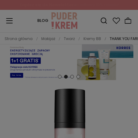
Zapisz się do Newslettera
i odbierz 10% rabatu!
BLOG
Strona główna
Makijaż
Twarz
Kremy BB
THANK YOU FARM