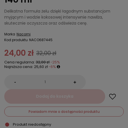
Delikatna formuła żelu dzięki łagodnym substancjom
myjącym i wodzie kokosowej intensywnie nawilża,
skutecznie oczyszcza oraz odświeża cerę.
Marka
Nacomi
Kod produktu
NACO687445
24,00 zł
32,00 zł
Cena regularna:
32,00 zł
-25%
Najniższa cena:
25,60 zł
-6%
-
+
Dodaj do koszyka
Powiadom mnie o dostępności produktu
Produkt niedostępny