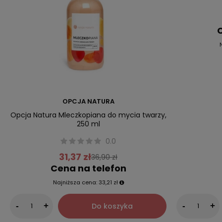
C
OPCJA NATURA
Opcja Natura Mleczkopiana do mycia twarzy,
250 ml
0.0
31,37 zł
36,90 zł
Cena na telefon
Najniższa cena:
33,21 zł
Do koszyka
-
+
-
+