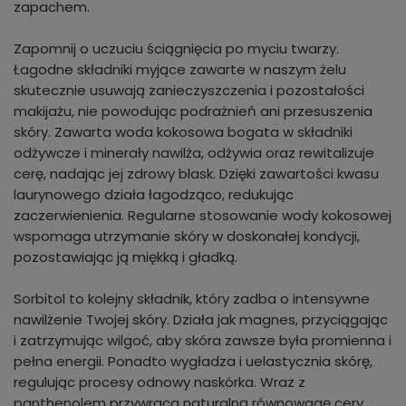
zapachem.
Zapomnij o uczuciu ściągnięcia po myciu twarzy.
Łagodne składniki myjące zawarte w naszym żelu
skutecznie usuwają zanieczyszczenia i pozostałości
makijażu, nie powodując podrażnień ani przesuszenia
skóry. Zawarta woda kokosowa bogata w składniki
odżywcze i minerały nawilża, odżywia oraz rewitalizuje
cerę, nadając jej zdrowy blask. Dzięki zawartości kwasu
laurynowego działa łagodząco, redukując
zaczerwienienia. Regularne stosowanie wody kokosowej
wspomaga utrzymanie skóry w doskonałej kondycji,
pozostawiając ją miękką i gładką.
Sorbitol to kolejny składnik, który zadba o intensywne
nawilżenie Twojej skóry. Działa jak magnes, przyciągając
i zatrzymując wilgoć, aby skóra zawsze była promienna i
pełna energii. Ponadto wygładza i uelastycznia skórę,
regulując procesy odnowy naskórka. Wraz z
panthenolem przywraca naturalną równowagę cery.