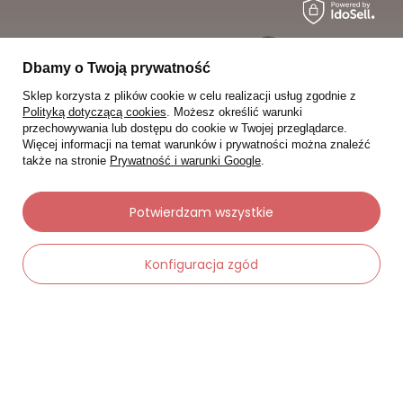
Dbamy o Twoją prywatność
Sklep korzysta z plików cookie w celu realizacji usług zgodnie z
Polityką dotyczącą cookies
. Możesz określić warunki
przechowywania lub dostępu do cookie w Twojej przeglądarce.
Więcej informacji na temat warunków i prywatności można znaleźć
także na stronie
Prywatność i warunki Google
.
Potwierdzam wszystkie
Konfiguracja zgód
Moje zamówienia
Status zamówienia
-
Dodaj do koszyka
+
Śledzenie przesyłki
Chcę zareklamować produkt