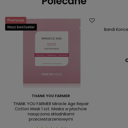
Polecane
Promocja
Nasz bestsell
Nasz bestseller
Bandi Konce
C
THANK YOU FARMER
THANK YOU FARMER Miracle Age Repair
Cotton Mask 1 szt. Maska w płachcie
nasączona składnikami
przeciwstarzeniowymi