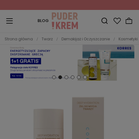
Zapisz się do Newslettera
i odbierz 10% rabatu!
BLOG
Strona główna
Twarz
Demakijaż i Oczyszczanie
Kosmetyki