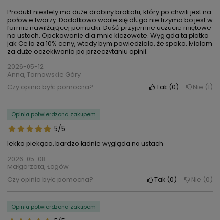
Produkt niestety ma duże drobiny brokatu, który po chwili jest na
połowie twarzy. Dodatkowo wcale się długo nie trzyma bo jest w
formie nawilżającej pomadki. Dość przyjemne uczucie miętowe
na ustach. Opakowanie dla mnie kiczowate. Wygląda ta płatka
jak Celia za 10% ceny, wtedy bym powiedziała, że spoko. Miałam
za duże oczekiwania po przeczytaniu opinii.
2026-05-12
Anna, Tarnowskie Góry
Czy opinia była pomocna?
Tak
0
Nie
1
Opinia potwierdzona zakupem
5/5
lekko piekąca, bardzo ładnie wygląda na ustach
2026-05-08
Małgorzata, Łagów
Czy opinia była pomocna?
Tak
0
Nie
0
Opinia potwierdzona zakupem