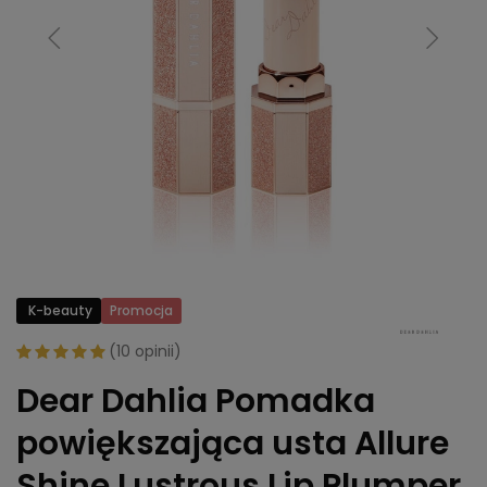
K-beauty
Promocja
(
10 opinii
)
Dear Dahlia Pomadka
powiększająca usta Allure
Shine Lustrous Lip Plumper