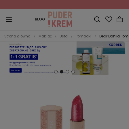
Zapisz się do Newslettera
i odbierz 10% rabatu!
BLOG
Strona główna
Makijaż
Usta
Pomadki
Dear Dahlia Poma