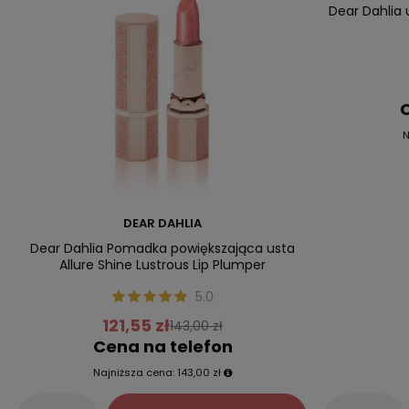
Dear Dahlia 
C
N
DEAR DAHLIA
Dear Dahlia Pomadka powiększająca usta
Allure Shine Lustrous Lip Plumper
5.0
121,55 zł
143,00 zł
Cena na telefon
Najniższa cena:
143,00 zł