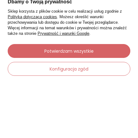
Dbamy o Twoją prywatność
Sklep korzysta z plików cookie w celu realizacji usług zgodnie z
Polityką dotyczącą cookies
. Możesz określić warunki
przechowywania lub dostępu do cookie w Twojej przeglądarce.
Więcej informacji na temat warunków i prywatności można znaleźć
także na stronie
Prywatność i warunki Google
.
Potwierdzam wszystkie
Moje zamówienia
Konfiguracja zgód
Status zamówienia
Śledzenie przesyłki
-
Dodaj do koszyka
+
Chcę zareklamować produkt
Chcę zwrócić produkt
Chcę wymienić towar
Kontakt