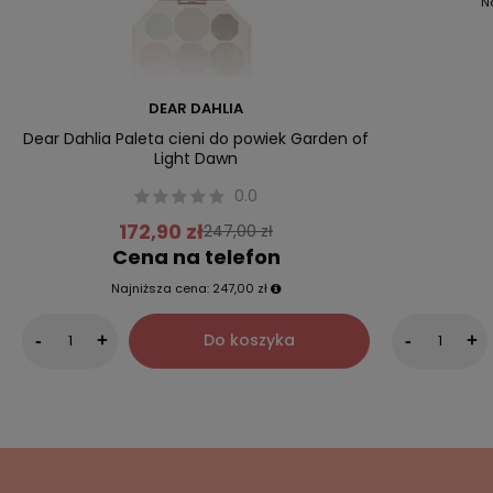
N
DEAR DAHLIA
Dear Dahlia Paleta cieni do powiek Garden of
Light Dawn
0.0
172,90 zł
247,00 zł
Cena na telefon
Najniższa cena:
247,00 zł
Do koszyka
-
+
-
+