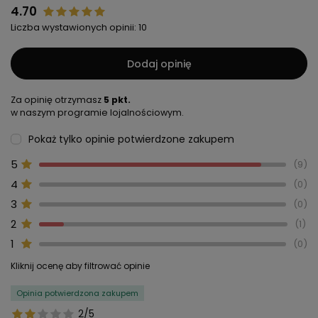
4.70
Liczba wystawionych opinii: 10
Dodaj opinię
Za opinię otrzymasz
5 pkt.
w naszym programie lojalnościowym.
Pokaż tylko opinie potwierdzone zakupem
5
9
4
0
3
0
2
1
1
0
Kliknij ocenę aby filtrować opinie
Opinia potwierdzona zakupem
2/5