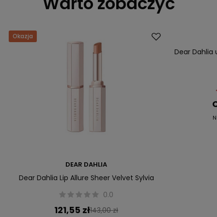
Warto zobaczyć
Okazja
Promocja
Dear Dahlia 
C
N
DEAR DAHLIA
Dear Dahlia Lip Allure Sheer Velvet Sylvia
0.0
121,55 zł
143,00 zł