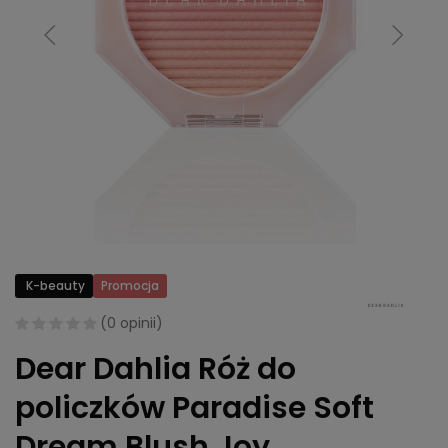
K-beauty
Promocja
(
0 opinii
)
Dear Dahlia Róż do
policzków Paradise Soft
Dream Blush Joy