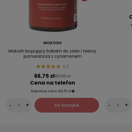
C
MOKOSH
Mokosh brązujący balsam do ciała i twarzy
pomarańcza z cynamonem
5.0
66,75 zł
89,00 zł
Cena na telefon
Najniższa cena:
66,75 zł
Do koszyka
-
+
-
+