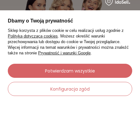
Dbamy o Twoją prywatność
Sklep korzysta z plików cookie w celu realizacji usług zgodnie z
Polityką dotyczącą cookies
. Możesz określić warunki
przechowywania lub dostępu do cookie w Twojej przeglądarce.
Więcej informacji na temat warunków i prywatności można znaleźć
także na stronie
Prywatność i warunki Google
.
Potwierdzam wszystkie
Moje zamówienia
Konfiguracja zgód
Status zamówienia
Śledzenie przesyłki
-
Dodaj do koszyka
+
Chcę zareklamować produkt
Chcę zwrócić produkt
Chcę wymienić towar