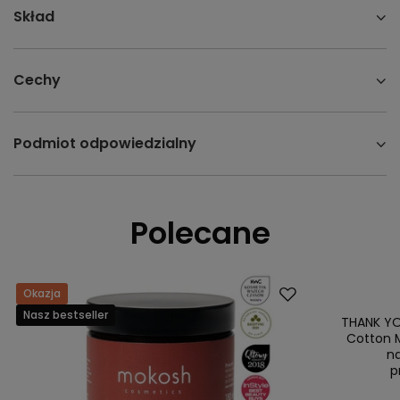
Skład
Cechy
Podmiot odpowiedzialny
Polecane
Okazja
Promocja
Nasz bestseller
Nasz bestsell
THANK YO
Cotton M
n
p