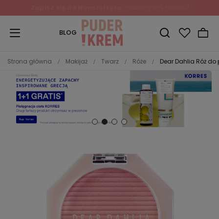
Zapisz się do Newslettera
i odbierz 10% rabatu!
BLOG
Strona główna
Makijaż
Twarz
Róże
Dear Dahlia Róż do 