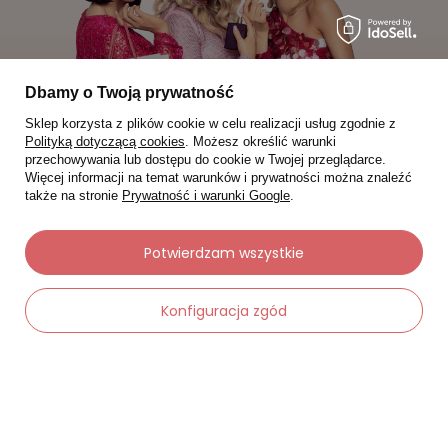
Dbamy o Twoją prywatność
Sklep korzysta z plików cookie w celu realizacji usług zgodnie z
Polityką dotyczącą cookies
. Możesz określić warunki
przechowywania lub dostępu do cookie w Twojej przeglądarce.
Więcej informacji na temat warunków i prywatności można znaleźć
także na stronie
Prywatność i warunki Google
.
Moje zamówienia
Status zamówienia
Potwierdzam wszystkie
Śledzenie przesyłki
Konfiguracja zgód
Chcę zareklamować produkt
Chcę zwrócić produkt
Chcę wymienić towar
-
Dodaj do koszyka
+
Kontakt