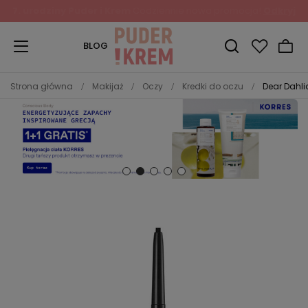
BLOG
Strona główna
Makijaż
Oczy
Kredki do oczu
Dear Dahli