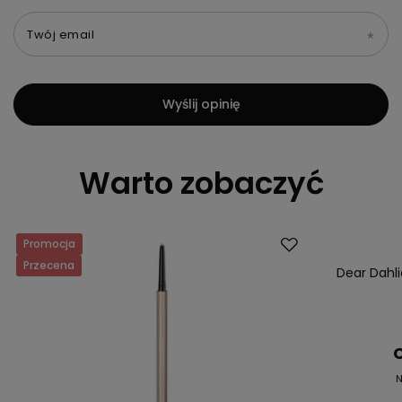
Twój email
Wyślij opinię
Warto zobaczyć
Promocja
Okazja
Przecena
Dear Dahlia
C
N