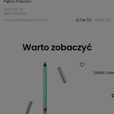
Piękna. Polecam
2025-05-13
Nina, Pińczów
Czy opinia była pomocna?
Tak
0
Nie
0
Warto zobaczyć
SWEED Satin
C