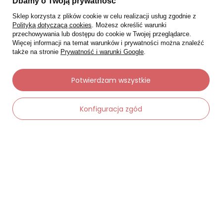
Dbamy o Twoją prywatność
Sklep korzysta z plików cookie w celu realizacji usług zgodnie z
Polityką dotyczącą cookies
. Możesz określić warunki
przechowywania lub dostępu do cookie w Twojej przeglądarce.
Więcej informacji na temat warunków i prywatności można znaleźć
także na stronie
Prywatność i warunki Google
.
Moje zamówienia
Potwierdzam wszystkie
Status zamówienia
Konfiguracja zgód
Śledzenie przesyłki
Chcę zareklamować produkt
Chcę zwrócić produkt
-
Dodaj do koszyka
+
Chcę wymienić towar
Kontakt
Moje konto