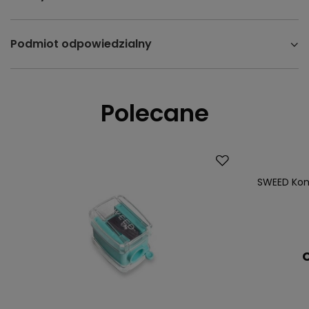
Podmiot odpowiedzialny
Polecane
SWEED Kont
C