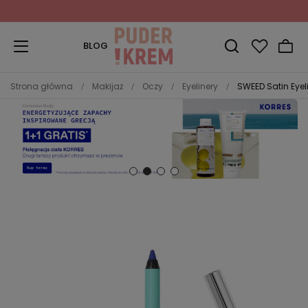
Zapisz się do Newslettera
i odbierz 10% rabatu!
BLOG
Strona główna
Makijaż
Oczy
Eyelinery
SWEED Satin Eyeli