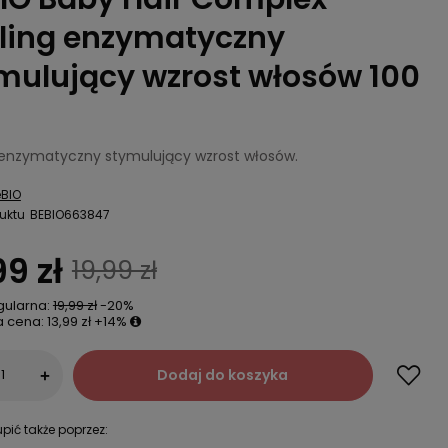
ling enzymatyczny
mulujący wzrost włosów 100
 enzymatyczny stymulujący wzrost włosów.
BIO
uktu
BEBIO663847
99 zł
19,99 zł
gularna:
19,99 zł
-20%
a cena:
13,99 zł
+14%
Dodaj do koszyka
+
pić także poprzez: