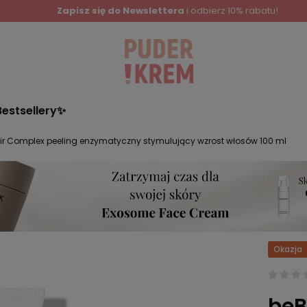
Zapisz się do Newslettera
i odbierz 10% rabatu!
Bestsellery✨
ir Complex peeling enzymatyczny stymulujący wzrost włosów 100 ml
Okazja
beB