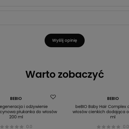
Wyślij opinię
Warto zobaczyć
Okazja
BEBIO
BEBIO
egeneracja i odżywienie
beBIO Baby Hair Complex 
ycynowa płukanka do włosów
włosów cienkich dodająca o
200 ml
ml
0.0
0.