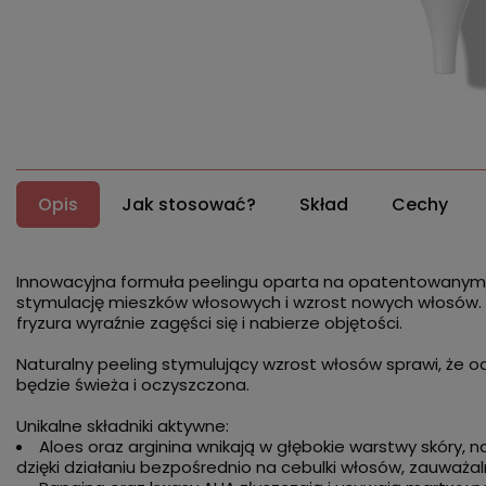
Opis
Jak stosować?
Skład
Cechy
Innowacyjna formuła peelingu oparta na opatentowany
stymulację mieszków włosowych i wzrost nowych włosów. 
fryzura wyraźnie zagęści się i nabierze objętości.
Naturalny peeling stymulujący wzrost włosów sprawi, że o
będzie świeża i oczyszczona.
Unikalne składniki aktywne:
Aloes oraz arginina wnikają w głębokie warstwy skóry, n
dzięki działaniu bezpośrednio na cebulki włosów, zauważaln