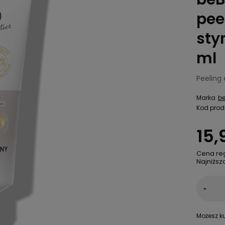
pee
sty
ml
Peeling
Marka
be
Kod prod
15,
Cena re
Najniższ
-
Możesz ku