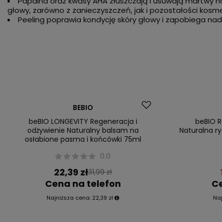
Papaina oraz kwasy AHA złuszczają i usuwają martwy n
głowy, zarówno z zanieczyszczeń, jak i pozostałości kosme
Peeling poprawia kondycję skóry głowy i zapobiega n
Okazja
Promocja
BEBIO
beBIO LONGEVITY Regeneracja i
beBIO R
odżywienie Naturalny balsam na
Naturalna r
osłabione pasma i końcówki 75ml
0.0
22,39 zł
31,99 zł
Cena na telefon
Ce
Najniższa cena:
22,39 zł
Na