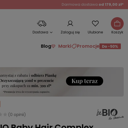
Darmowa dostawa
od 179,00 zł*
Dostawa
Zaloguj się
Ulubione
Koszyk
Blog
Marki
Promocje
(
0 opinii
)
IO Baby Hair Complex