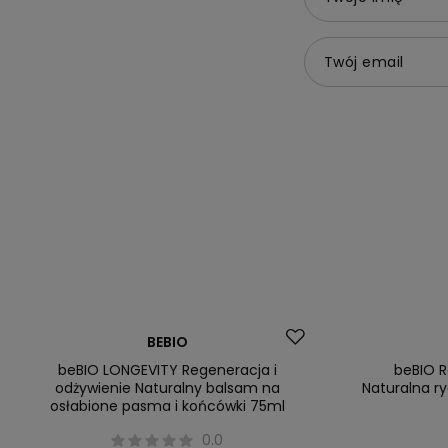
Twój email
Okazja
Promocja
BEBIO
beBIO LONGEVITY Regeneracja i
beBIO R
odżywienie Naturalny balsam na
Naturalna r
osłabione pasma i końcówki 75ml
0.0