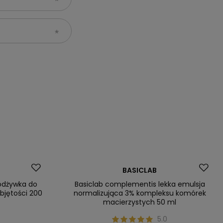
Promocja
BASICLAB
odżywka do
Basiclab complementis lekka emulsja
bjętości 200
normalizująca 3% kompleksu komórek
macierzystych 50 ml
0
5.0