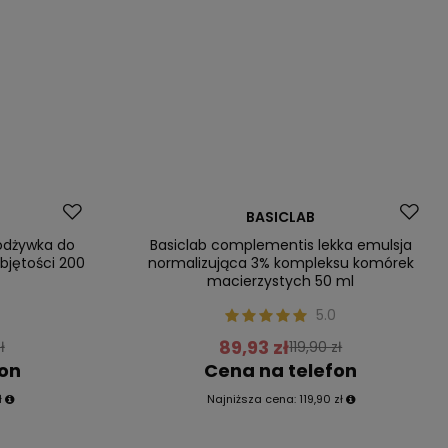
Promocja
BASICLAB
odżywka do
Basiclab complementis lekka emulsja
bjętości 200
normalizująca 3% kompleksu komórek
macierzystych 50 ml
0
5.0
89,93 zł
ł
119,90 zł
fon
Cena na telefon
ł
Najniższa cena:
119,90 zł