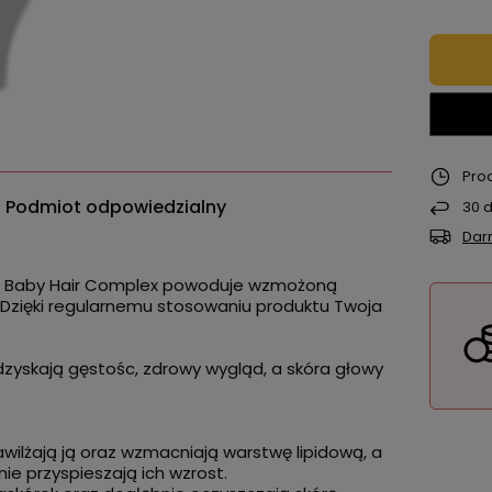
Pro
Podmiot odpowiedzialny
30
d
Dar
m Baby Hair Complex powoduje wzmożoną
Dzięki regularnemu stosowaniu produktu Twoja
dzyskają gęstośc, zdrowy wygląd, a skóra głowy
awilżają ją oraz wzmacniają warstwę lipidową, a
ie przyspieszają ich wzrost.