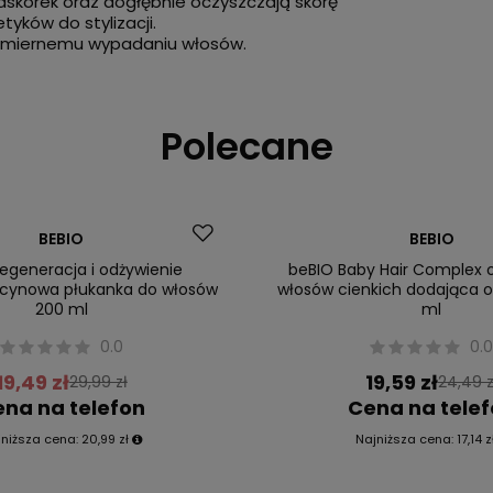
askórek oraz dogłębnie oczyszczają skórę
tyków do stylizacji.
admiernemu wypadaniu włosów.
Polecane
Okazja
BEBIO
BEBIO
egeneracja i odżywienie
beBIO Baby Hair Complex 
ycynowa płukanka do włosów
włosów cienkich dodająca o
200 ml
ml
0.0
0.
19,49 zł
19,59 zł
29,99 zł
24,49 z
na na telefon
Cena na tele
jniższa cena:
20,99 zł
Najniższa cena:
17,14 z