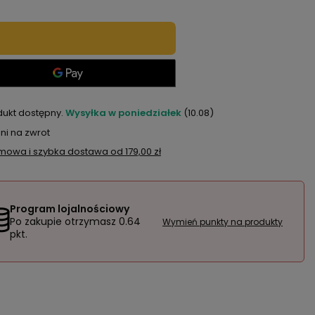
dukt dostępny
Wysyłka
w poniedziałek
(10.08)
ni na zwrot
mowa i szybka dostawa
od
179,00 zł
Program lojalnościowy
Po zakupie otrzymasz
0.64
Wymień punkty na produkty
pkt.