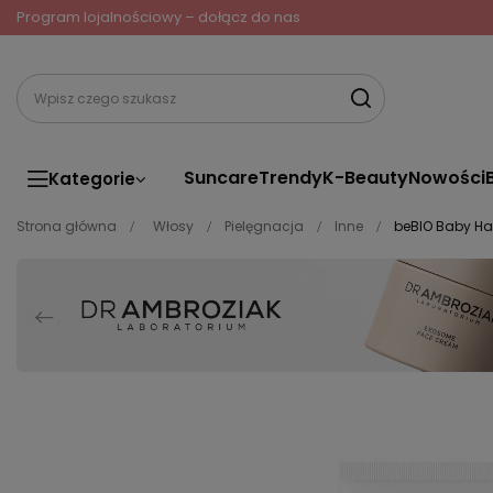
Program lojalnościowy – dołącz do nas
Suncare
Trendy
K-Beauty
Nowości
Kategorie
Strona główna
Włosy
Pielęgnacja
Inne
beBIO Baby Ha