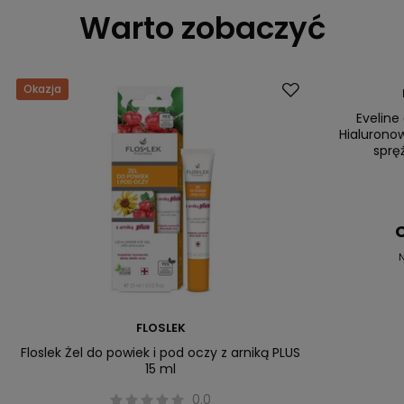
Warto zobaczyć
Okazja
Promocja
Eveline
Hialurono
sprę
C
N
FLOSLEK
Floslek Żel do powiek i pod oczy z arniką PLUS
15 ml
0.0