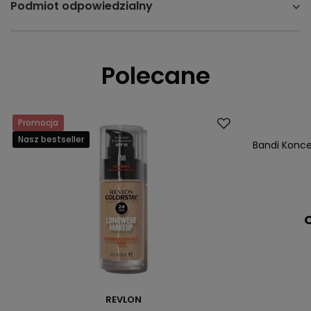
Podmiot odpowiedzialny
Polecane
Promocja
Nasz bestsell
Nasz bestseller
Bandi Konce
C
REVLON