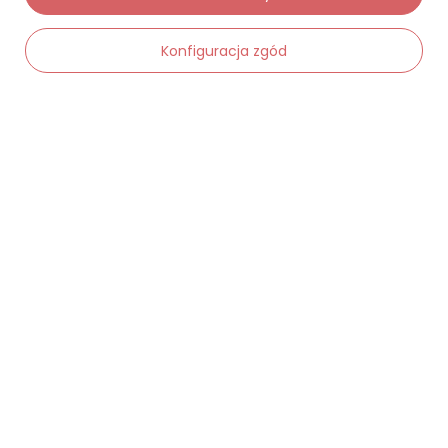
Moje zamówienia
Konfiguracja zgód
Status zamówienia
Śledzenie przesyłki
-
Dodaj do koszyka
+
Chcę zareklamować produkt
Chcę zwrócić produkt
Chcę wymienić towar
Kontakt
Moje konto
Regulaminy
Dane kontaktowe