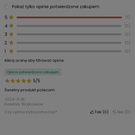
Pokaż tylko opinie potwierdzone zakupem
5
1
4
0
3
0
2
0
1
0
Kliknij ocenę aby filtrować opinie
Opinia potwierdzona zakupem
5/5
Świetny produkt polecam
2024-11-16
Ewelina, Wojkowice
Czy opinia była pomocna?
Tak
0
Nie
0