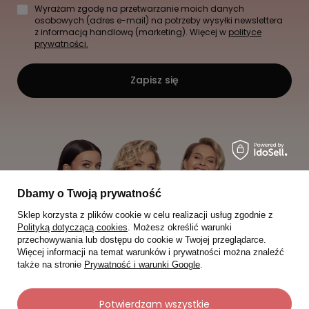
Wyrażam zgodę na przetwarzanie moich danych
osobowych (adres e-mail) na potrzeby wysyłki newslettera
z informacją handlową (marketing). Więcej w
polityce
prywatności.
Zapisz się
Dbamy o Twoją prywatność
Sklep korzysta z plików cookie w celu realizacji usług zgodnie z
Polityką dotyczącą cookies
. Możesz określić warunki
przechowywania lub dostępu do cookie w Twojej przeglądarce.
Więcej informacji na temat warunków i prywatności można znaleźć
także na stronie
Prywatność i warunki Google
.
Potwierdzam wszystkie