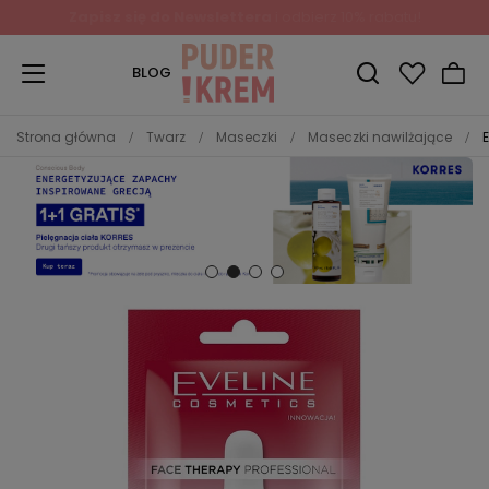
Zapisz się do Newslettera
i odbierz 10% rabatu!
BLOG
Strona główna
Twarz
Maseczki
Maseczki nawilżające