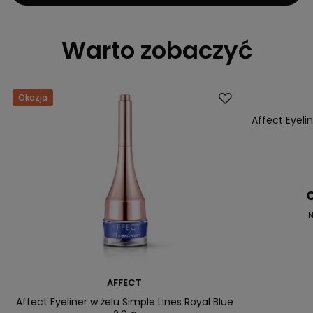
Warto zobaczyć
Okazja
Okazja
Affect Eyeli
C
N
AFFECT
Affect Eyeliner w żelu Simple Lines Royal Blue