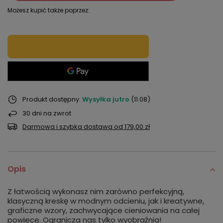
Możesz kupić także poprzez:
Produkt dostępny
Wysyłka
jutro
(11.08)
30
dni na zwrot
Darmowa i szybka dostawa
od
179,00 zł
Opis
Z łatwością wykonasz nim zarówno perfekcyjną,
klasyczną kreskę w modnym odcieniu, jak i kreatywne,
graficzne wzory, zachwycające cieniowania na całej
powiece. Ogranicza nas tylko wyobraźnia!