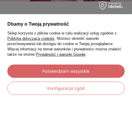
Moje zamówienia
Dbamy o Twoją prywatność
Sklep korzysta z plików cookie w celu realizacji usług zgodnie z
Status zamówienia
Polityką dotyczącą cookies
. Możesz określić warunki
Śledzenie przesyłki
przechowywania lub dostępu do cookie w Twojej przeglądarce.
Więcej informacji na temat warunków i prywatności można znaleźć
Chcę zareklamować produkt
także na stronie
Prywatność i warunki Google
.
Chcę zwrócić produkt
Potwierdzam wszystkie
Chcę wymienić towar
Kontakt
Konfiguracja zgód
Moje konto
-
Dodaj do koszyka
+
Regulaminy