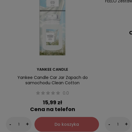
FEELO Zesta
C
YANKEE CANDLE
Yankee Candle Car Jar Zapach do
samochodu Clean Cotton
0.0
15,99 zł
Cena na telefon
Do koszyka
-
+
-
+