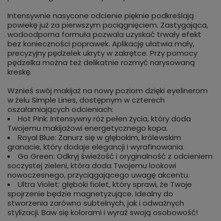
Intensywnie nasycone odcienie pięknie podkreślają
powiekę już za pierwszym pociągnięciem. Zastygająca,
wodoodporna formuła pozwala uzyskać trwały efekt
bez konieczności poprawek. Aplikację ułatwia mały,
precyzyjny pędzelek ukryty w zakrętce. Przy pomocy
pędzelka można też delikatnie rozmyć narysowaną
kreskę.
Wznieś swój makijaż na nowy poziom dzięki eyelinerom
w żelu Simple Lines, dostępnym w czterech
oszałamiających odcieniach:
Hot Pink: Intensywny róż pełen życia, który doda
Twojemu makijażowi energetycznego kopa.
Royal Blue: Zanurz się w głębokim, królewskim
granacie, który dodaje elegancji i wyrafinowania.
Go Green: Odkryj świeżość i oryginalność z odcieniem
soczystej zieleni, która doda Twojemu lookowi
nowoczesnego, przyciągającego uwagę akcentu.
Ultra Violet: głęboki fiolet, który sprawi, że Twoje
spojrzenie będzie magnetyzujące. Idealny do
stworzenia zarówno subtelnych, jak i odważnych
stylizacji. Baw się kolorami i wyraź swoją osobowość!