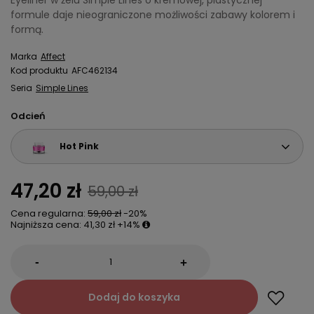
Eyeliner w żelu Simple Lines o kremowej, plastycznej
formule daje nieograniczone możliwości zabawy kolorem i
formą.
Marka
Affect
Kod produktu
AFC462134
Seria
Simple Lines
Odcień
Hot Pink
47,20 zł
59,00 zł
Cena regularna:
59,00 zł
-20%
Najniższa cena:
41,30 zł
+14%
-
+
Dodaj do koszyka