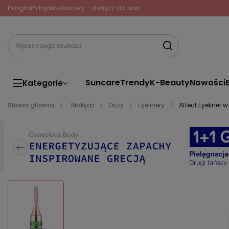
Program lojalnościowy – dołącz do nas
Suncare
Trendy
K-Beauty
Nowości
Kategorie
Strona główna
Makijaż
Oczy
Eyelinery
Affect Eyeliner 