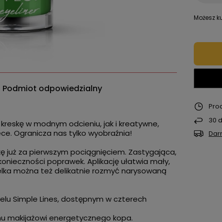
Możesz ku
Podmiot odpowiedzialny
Pro
30
d
kreskę w modnym odcieniu, jak i kreatywne,
ce. Ogranicza nas tylko wyobraźnia!
Dar
kę już za pierwszym pociągnięciem. Zastygająca,
nieczności poprawek. Aplikację ułatwia mały,
elka można też delikatnie rozmyć narysowaną
żelu Simple Lines, dostępnym w czterech
emu makijażowi energetycznego kopa.