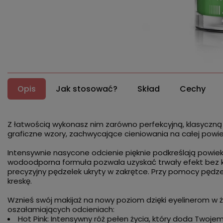
Opis
Jak stosować?
Skład
Cechy
Z łatwością wykonasz nim zarówno perfekcyjną, klasyczną 
graficzne wzory, zachwycające cieniowania na całej powie
Intensywnie nasycone odcienie pięknie podkreślają powie
wodoodporna formuła pozwala uzyskać trwały efekt bez ko
precyzyjny pędzelek ukryty w zakrętce. Przy pomocy pędz
kreskę.
Wznieś swój makijaż na nowy poziom dzięki eyelinerom w 
oszałamiających odcieniach:
Hot Pink: Intensywny róż pełen życia, który doda Twoj