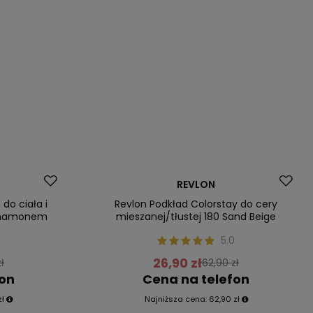
Promocja
REVLON
Nasz bestseller
do ciała i
Revlon Podkład Colorstay do cery
ynamonem
mieszanej/tłustej 180 Sand Beige
5.0
26,90 zł
ł
62,90 zł
fon
Cena na telefon
zł
Najniższa cena:
62,90 zł