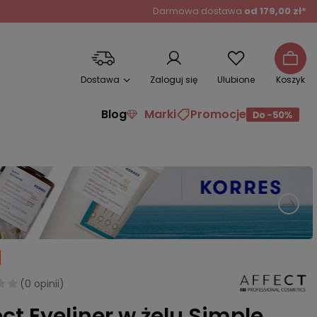
Darmowa dostawa
od 179,00 zł*
Dostawa
Zaloguj się
Ulubione
Koszyk
Blog
Marki
Promocje
(
0 opinii
)
ect Eyeliner w żelu Simple