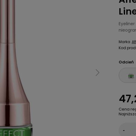
Lin
Eyeliner
nieogra
Marka
Af
Kod prod
Odcień
47,
Cena re
Najniższ
-