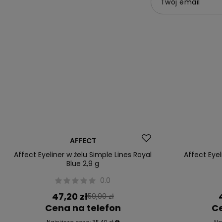
Twój email
Okazja
Okazja
AFFECT
Affect Eyeliner w żelu Simple Lines Royal
Affect Eyel
Blue 2,9 g
0.0
47,20 zł
59,00 zł
Cena na telefon
Ce
Najniższa cena:
35,40 zł
Na