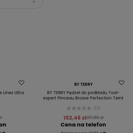
Promocja
BY TERRY
Przecena
e Lines Ultra
BY TERRY Pędzel do podkładu Tool-
expert Pinceau Brosse Perfection Teint
0
0.0
152,46 zł
zł
217,80 zł
fon
Cena na telefon
ł
Najniższa cena:
217,80 zł