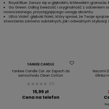
Royal Blue: Zanurz się w głębokim, królewskim granacie, 
Go Green: Odkryj świeżość i oryginalność z odcieniem s
nowoczesnego, przyciągającego uwagę akcentu.
Ultra Violet: głęboki fiolet, który sprawi, że Twoje spoj
stworzenia zarówno subtelnych, jak i odważnych stylizacji
Nowość
Promocja
YANKEE CANDLE
Nowość
Yankee Candle Car Jar Zapach do
Nacomi D
samochodu Clean Cotton
Glinka 
0.0
15,99 zł
Cena na telefon
Ce
Na