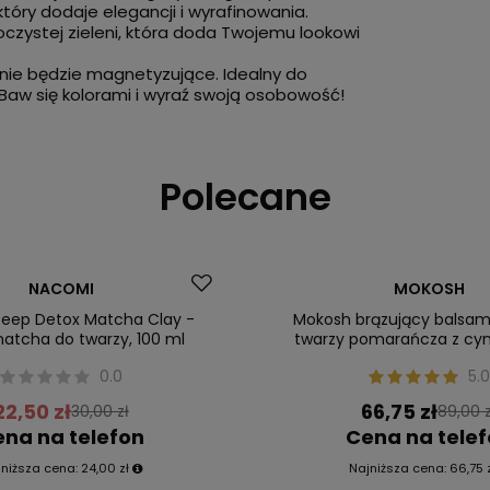
który dodaje elegancji i wyrafinowania.
oczystej zieleni, która doda Twojemu lookowi
rzenie będzie magnetyzujące. Idealny do
. Baw się kolorami i wyraź swoją osobowość!
Polecane
Okazja
NACOMI
MOKOSH
Nasz bestseller
eep Detox Matcha Clay -
Mokosh brązujący balsam 
matcha do twarzy, 100 ml
twarzy pomarańcza z c
0.0
5.0
22,50 zł
66,75 zł
30,00 zł
89,00 z
na na telefon
Cena na tele
jniższa cena:
24,00 zł
Najniższa cena:
66,75 