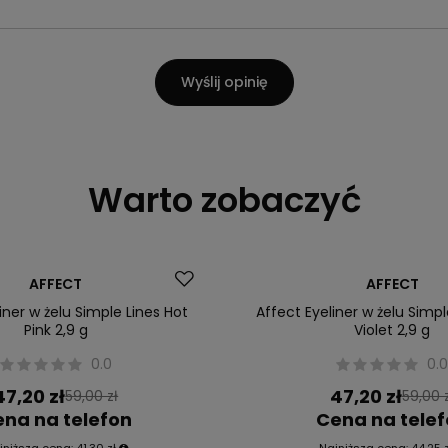
Wyślij opinię
Warto zobaczyć
Okazja
AFFECT
AFFECT
iner w żelu Simple Lines Hot
Affect Eyeliner w żelu Simpl
Pink 2,9 g
Violet 2,9 g
0.0
0.
47,20 zł
47,20 zł
59,00 zł
59,00 
na na telefon
Cena na tele
jniższa cena:
41,30 zł
Najniższa cena:
44,25 z