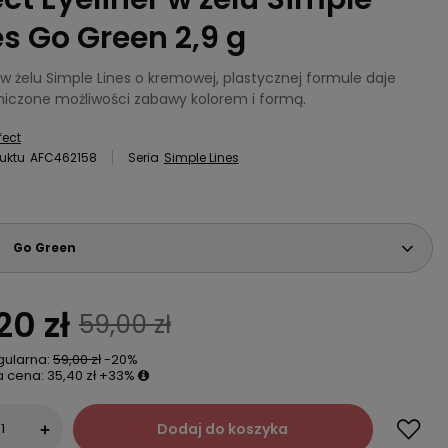
es Go Green 2,9 g
 w żelu Simple Lines o kremowej, plastycznej formule daje
niczone możliwości zabawy kolorem i formą.
fect
uktu
AFC462158
Seria
Simple Lines
Go Green
20 zł
59,00 zł
gularna:
59,00 zł
-20%
a cena:
35,40 zł
+33%
Dodaj do koszyka
+