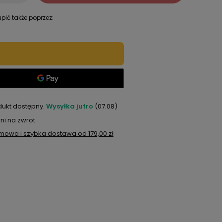
pić także poprzez:
dukt dostępny
Wysyłka
jutro
(07.08)
ni na zwrot
mowa i szybka dostawa
od
179,00 zł