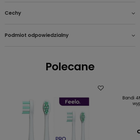
Cechy
Podmiot odpowiedzialny
Polecane
Bandi 4
wyp
C