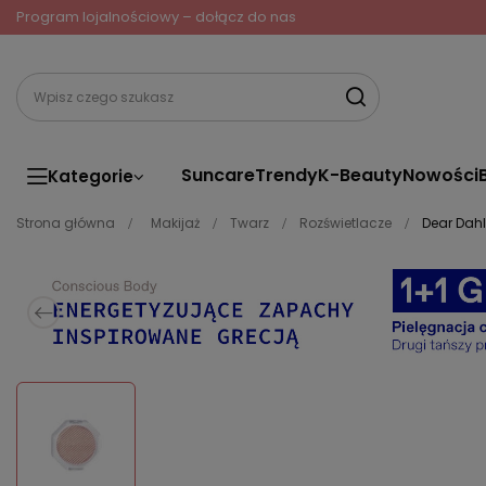
Program lojalnościowy – dołącz do nas
Suncare
Trendy
K-Beauty
Nowości
Kategorie
Strona główna
Makijaż
Twarz
Rozświetlacze
Dear Dahl