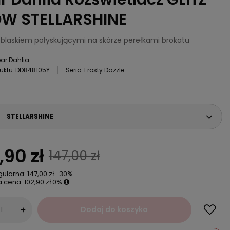
W STELLARSHINE
 blaskiem połyskującymi na skórze perełkami brokatu
ar Dahlia
uktu
DD848105Y
Seria
Frosty Dazzle
STELLARSHINE
,90 zł
147,00 zł
gularna:
147,00 zł
-30%
a cena:
102,90 zł
0%
Dodaj do koszyka
+