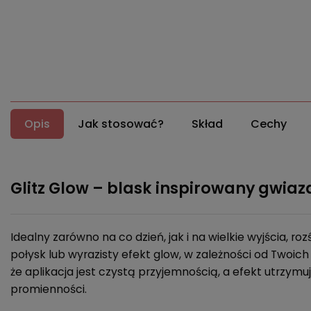
Opis
Jak stosować?
Skład
Cechy
Glitz Glow – blask inspirowany gwia
Idealny zarówno na co dzień, jak i na wielkie wyjścia, r
połysk lub wyrazisty efekt glow, w zależności od Twoic
że aplikacja jest czystą przyjemnością, a efekt utrzymuj
promienności.