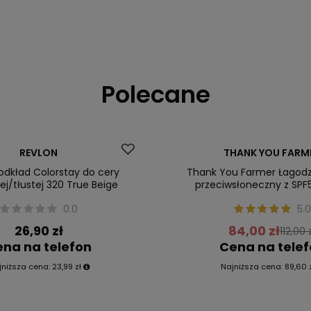
Polecane
Promocja
REVLON
THANK YOU FARM
ler
Nasz bestseller
odkład Colorstay do cery
Thank You Farmer Łagod
j/tłustej 320 True Beige
przeciwsłoneczny z SPF
0.0
5.0
26,90 zł
84,00 zł
112,00 
na na telefon
Cena na tele
jniższa cena:
23,99 zł
Najniższa cena:
89,60 