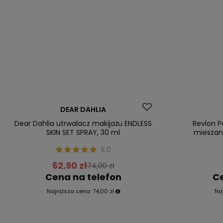
Promocja
Okazja
DEAR DAHLIA
Nasz bestsel
Dear Dahlia utrwalacz makijażu ENDLESS
Revlon P
SKIN SET SPRAY, 30 ml
mieszane
5.0
62,90 zł
74,00 zł
Cena na telefon
Ce
Najniższa cena:
74,00 zł
Na