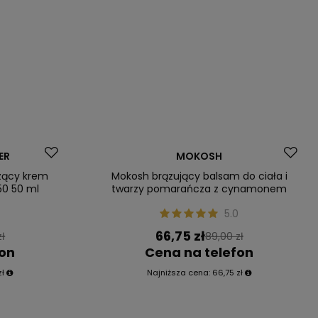
Okazja
ER
MOKOSH
Nasz bestseller
zący krem
Mokosh brązujący balsam do ciała i
50 50 ml
twarzy pomarańcza z cynamonem
5.0
66,75 zł
zł
89,00 zł
fon
Cena na telefon
zł
Najniższa cena:
66,75 zł