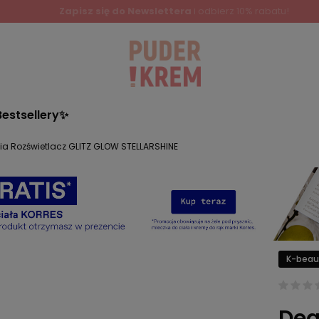
Zapisz się do Newslettera
i odbierz 10% rabatu!
Bestsellery✨
ia Rozświetlacz GLITZ GLOW STELLARSHINE
K-beau
Dea