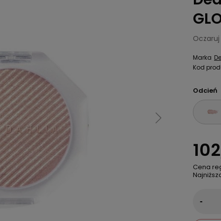
GLO
Oczaruj
Marka
De
Kod prod
Odcień
102
Cena re
Najniższ
-