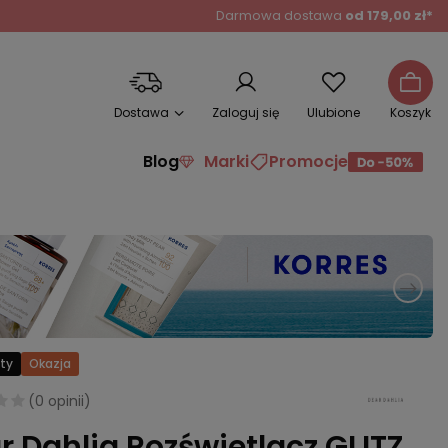
Darmowa dostawa
od 179,00 zł*
Dostawa
Zaloguj się
Ulubione
Koszyk
Blog
Marki
Promocje
ty
Okazja
(
0 opinii
)
r Dahlia Rozświetlacz GLITZ