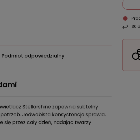
Pro
30
d
Podmiot odpowiedzialny
zdami
ozświetlacz Stellarshine zapewnia subtelny
h potrzeb. Jedwabista konsystencja sprawia,
e się przez cały dzień, nadając twarzy