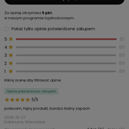
Za opinię otrzymasz
5 pkt.
w naszym programie lojalnościowym.
Pokaż tylko opinie potwierdzone zakupem
5
1
4
0
3
0
2
0
1
0
Kliknij ocenę aby filtrować opinie
Opinia potwierdzona zakupem
5/5
polecam, fajny produkt, bardzo ładny zapach
2026-01-27
Katarzyna, Warszawa