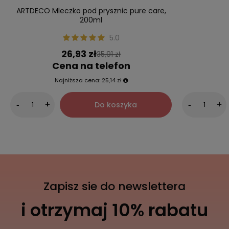
ARTDECO Mleczko pod prysznic pure care,
200ml
5.0
26,93 zł
35,91 zł
Cena na telefon
Najniższa cena:
25,14 zł
Do koszyka
-
+
-
+
Zapisz sie do newslettera
i otrzymaj 10% rabatu