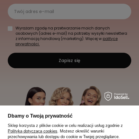
Twój adres e-mail
Wyrażam zgodę na przetwarzanie moich danych
osobowych (adres e-mail) na potrzeby wysyłki newslettera
z informacją handlową (marketing). Więcej w
polityce
prywatności.
Zapisz się
Dbamy o Twoją prywatność
Sklep korzysta z plików cookie w celu realizacji usług zgodnie z
Polityką dotyczącą cookies
. Możesz określić warunki
przechowywania lub dostępu do cookie w Twojej przeglądarce.