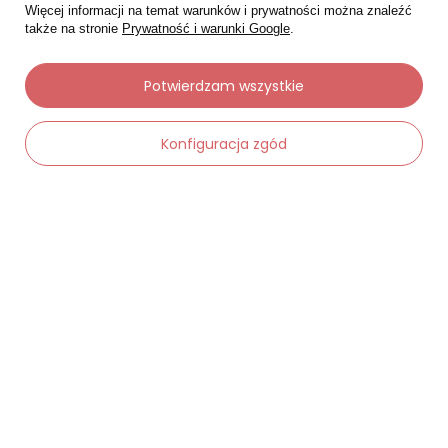
Więcej informacji na temat warunków i prywatności można znaleźć
także na stronie
Prywatność i warunki Google
.
Potwierdzam wszystkie
Moje zamówienia
Konfiguracja zgód
Status zamówienia
Śledzenie przesyłki
Chcę zareklamować produkt
-
Dodaj do koszyka
+
Chcę zwrócić produkt
Chcę wymienić towar
Kontakt
Moje konto
Regulaminy