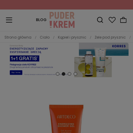
Zapisz się do Newslettera
i odbierz 10% rabatu!
BLOG
Strona główna
Ciało
Kąpiel i prysznic
Żele pod prysznic