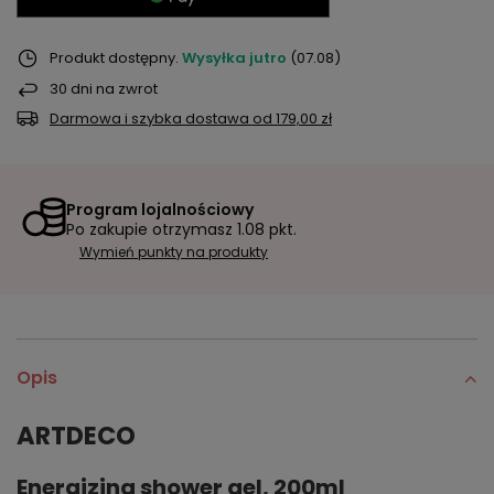
Produkt dostępny
Wysyłka
jutro
(07.08)
30
dni na zwrot
Darmowa i szybka dostawa
od
179,00 zł
Program lojalnościowy
Po zakupie otrzymasz
1.08 pkt.
Wymień punkty na produkty
Opis
ARTDECO
Energizing shower gel, 200ml