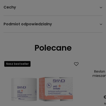
Cechy
Podmiot odpowiedzialny
Polecane
Nasz bestseller
Promocja
Nasz bestsell
Revlon
mieszane
C
N