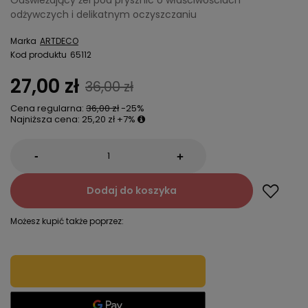
Odświeżający żel pod prysznic o właściwościach
odżywczych i delikatnym oczyszczaniu
Marka
ARTDECO
Kod produktu
65112
27,00 zł
36,00 zł
Cena regularna:
36,00 zł
-25%
Najniższa cena:
25,20 zł
+7%
-
+
Dodaj do koszyka
Możesz kupić także poprzez: