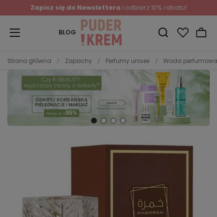
Zapisz się do Newslettera
i odbierz 10% rabatu!
BLOG
Strona główna
Zapachy
Perfumy unisex
Woda perfumowa