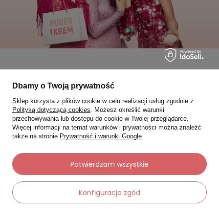
Moje zamówienia
Dbamy o Twoją prywatność
Sklep korzysta z plików cookie w celu realizacji usług zgodnie z
Status zamówienia
Polityką dotyczącą cookies
. Możesz określić warunki
przechowywania lub dostępu do cookie w Twojej przeglądarce.
Śledzenie przesyłki
Więcej informacji na temat warunków i prywatności można znaleźć
Chcę zareklamować produkt
także na stronie
Prywatność i warunki Google
.
Chcę zwrócić produkt
Potwierdzam wszystkie
Chcę wymienić towar
Kontakt
Konfiguracja zgód
Moje konto