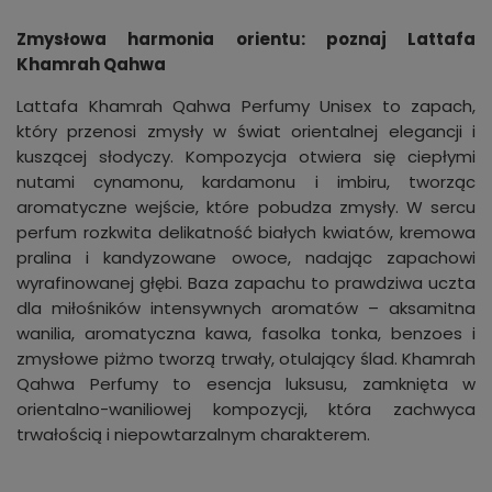
Zmysłowa harmonia orientu: poznaj Lattafa
Khamrah Qahwa
Lattafa Khamrah Qahwa Perfumy Unisex to zapach,
który przenosi zmysły w świat orientalnej elegancji i
kuszącej słodyczy. Kompozycja otwiera się ciepłymi
nutami cynamonu, kardamonu i imbiru, tworząc
aromatyczne wejście, które pobudza zmysły. W sercu
perfum rozkwita delikatność białych kwiatów, kremowa
pralina i kandyzowane owoce, nadając zapachowi
wyrafinowanej głębi. Baza zapachu to prawdziwa uczta
dla miłośników intensywnych aromatów – aksamitna
wanilia, aromatyczna kawa, fasolka tonka, benzoes i
zmysłowe piżmo tworzą trwały, otulający ślad. Khamrah
Qahwa Perfumy to esencja luksusu, zamknięta w
orientalno-waniliowej kompozycji, która zachwyca
trwałością i niepowtarzalnym charakterem.