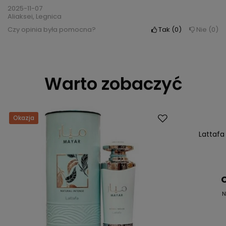
2025-11-07
Aliaksei, Legnica
Czy opinia była pomocna?
Tak
0
Nie
0
Warto zobaczyć
Okazja
Okazja
Lattafa
C
N