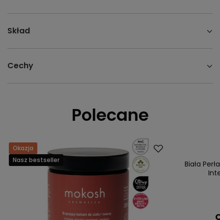
Skład
Cechy
Polecane
Okazja
Nasz bestsell
Nasz bestseller
Biała Per
Int
C