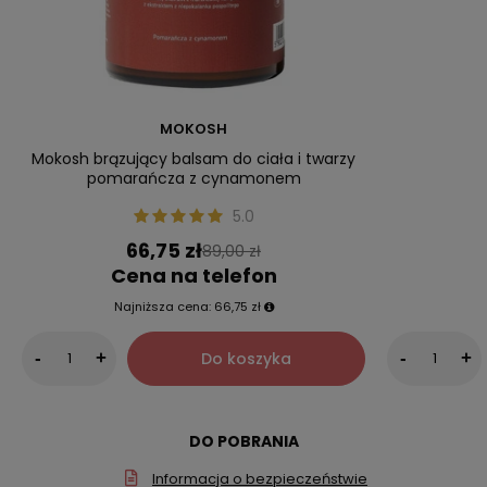
MOKOSH
Mokosh brązujący balsam do ciała i twarzy
pomarańcza z cynamonem
5.0
66,75 zł
89,00 zł
Cena na telefon
Najniższa cena:
66,75 zł
Do koszyka
-
+
-
+
DO POBRANIA
Informacja o bezpieczeństwie