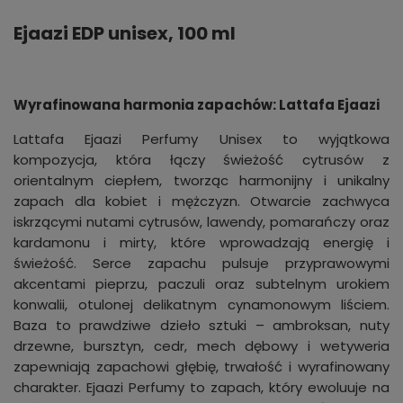
Ejaazi EDP unisex, 100 ml
Wyrafinowana harmonia zapachów: Lattafa Ejaazi
Lattafa Ejaazi Perfumy Unisex to wyjątkowa
kompozycja, która łączy świeżość cytrusów z
orientalnym ciepłem, tworząc harmonijny i unikalny
zapach dla kobiet i mężczyzn. Otwarcie zachwyca
iskrzącymi nutami cytrusów, lawendy, pomarańczy oraz
kardamonu i mirty, które wprowadzają energię i
świeżość. Serce zapachu pulsuje przyprawowymi
akcentami pieprzu, paczuli oraz subtelnym urokiem
konwalii, otulonej delikatnym cynamonowym liściem.
Baza to prawdziwe dzieło sztuki – ambroksan, nuty
drzewne, bursztyn, cedr, mech dębowy i wetyweria
zapewniają zapachowi głębię, trwałość i wyrafinowany
charakter. Ejaazi Perfumy to zapach, który ewoluuje na