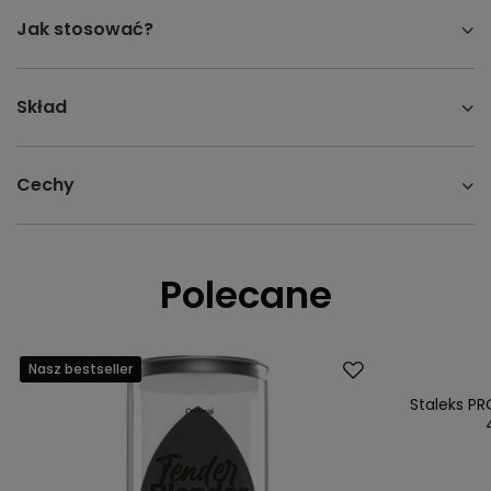
Jak stosować?
Skład
Cechy
Polecane
Nasz bestseller
Okazja
Nasz bestsell
Staleks PR