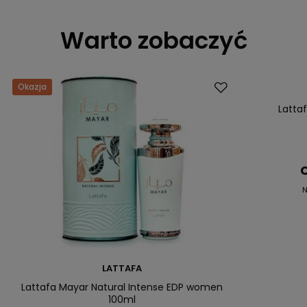
Warto zobaczyć
Okazja
Okazja
Latta
C
N
LATTAFA
Lattafa Mayar Natural Intense EDP women
100ml