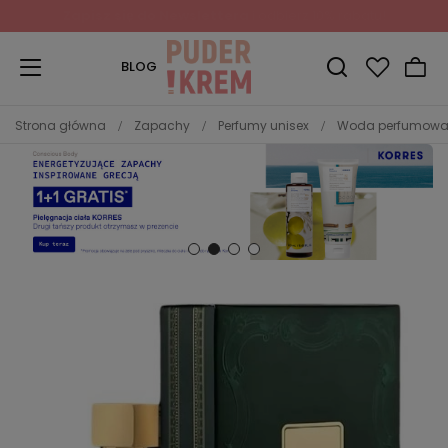
Zapisz się do Newslettera
i odbierz 10% rabatu!
BLOG
Strona główna
Zapachy
Perfumy unisex
Woda perfumowa