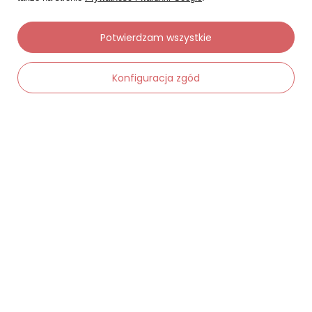
Potwierdzam wszystkie
Moje zamówienia
Status zamówienia
Konfiguracja zgód
Śledzenie przesyłki
Chcę zareklamować produkt
-
Dodaj do koszyka
+
Chcę zwrócić produkt
Chcę wymienić towar
Kontakt
Moje konto
Regulaminy