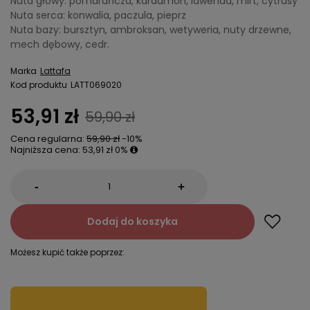
Nuta głowy: pomarańcza, kardamon, lawenda, mirt, cytrusy
Nuta serca: konwalia, paczula, pieprz
Nuta bazy: bursztyn, ambroksan, wetyweria, nuty drzewne,
mech dębowy, cedr.
Marka
Lattafa
Kod produktu
LATT069020
53,91 zł
59,90 zł
Cena regularna:
59,90 zł
-10%
Najniższa cena:
53,91 zł
0%
-
+
Dodaj do koszyka
Możesz kupić także poprzez: