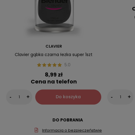
C
CLAVIER
Clavier gąbka czarna łezka super 1szt
5.0
8,99 zł
Cena na telefon
Do koszyka
-
+
-
+
DO POBRANIA
Informacja o bezpieczeństwie