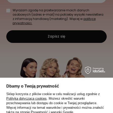
Wyrażam zgodę na przetwarzanie moich danych
osobowych (adres e-mail) na potrzeby wysyłki newslettera
z informacją handlową (marketing). Więcej w
polityce
prywatności.
Zapisz się
Dbamy o Twoją prywatność
Sklep korzysta z plików cookie w celu realizacji usług zgodnie z
Polityką dotyczącą cookies
. Możesz określić warunki
przechowywania lub dostępu do cookie w Twojej przeglądarce.
Więcej informacji na temat warunków i prywatności można znaleźć
także na stronie
Prywatność i warunki Google
.