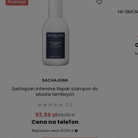
Promocja
Promocja
HH SIMON
C
N
SACHAJUAN
Sachajuan Intensive Repair szampon do
włosów łamliwych
0.0
53,59 zł
134,00 zł
Cena na telefon
Najniższa cena:
67,00 zł