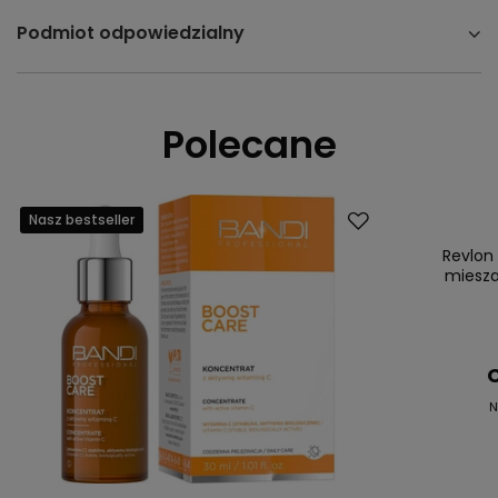
Podmiot odpowiedzialny
Polecane
Nasz bestseller
Promocja
Nasz bestsell
Revlon
miesza
C
N