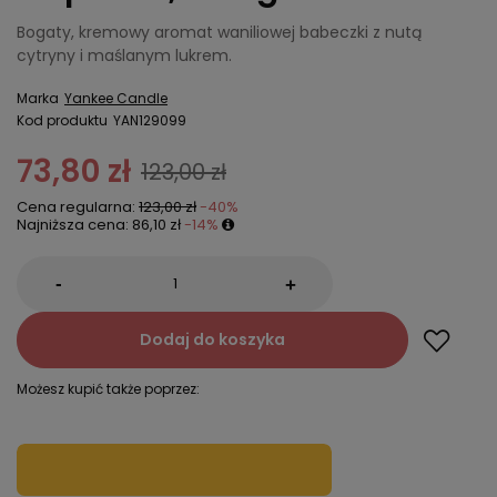
Bogaty, kremowy aromat waniliowej babeczki z nutą
cytryny i maślanym lukrem.
Marka
Yankee Candle
Kod produktu
YAN129099
73,80 zł
123,00 zł
Cena regularna:
123,00 zł
-40%
Najniższa cena:
86,10 zł
-14%
-
+
Dodaj do koszyka
Możesz kupić także poprzez: