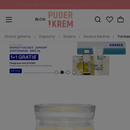
BLOG
Strona główna
Zapachy
Świece
Świece średnie
Yankee