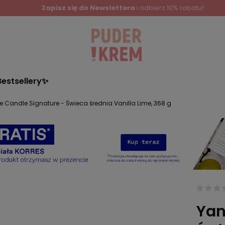
Zapisz się do Newslettera
i odbierz 10% rabatu!
Bestsellery✨
 Candle Signature - Świeca średnia Vanilla Lime, 368 g
Yan