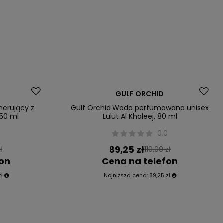
Okazja
GULF ORCHID
nerujący z
Gulf Orchid Woda perfumowana unisex
50 ml
Lulut Al Khaleej, 80 ml
0.0
89,25 zł
ł
119,00 zł
fon
Cena na telefon
zł
Najniższa cena:
89,25 zł