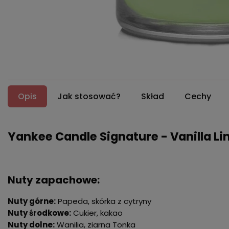
Opis
Jak stosować?
Skład
Cechy
Yankee Candle Signature - Vanilla L
Nuty zapachowe:
Nuty górne:
Papeda, skórka z cytryny
Nuty środkowe:
Cukier, kakao
Nuty dolne:
Wanilia, ziarna Tonka