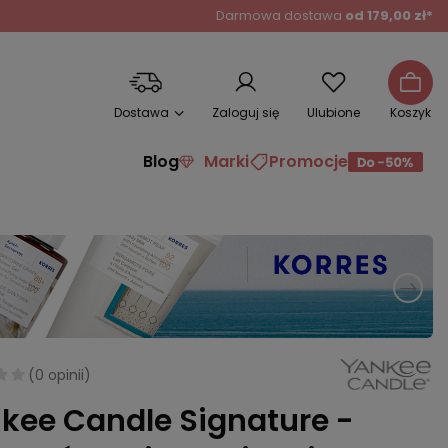
Darmowa dostawa
od 179,00 zł*
Dostawa
Zaloguj się
Ulubione
Koszyk
Blog
Marki
Promocje
(
0 opinii
)
kee Candle Signature -