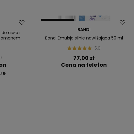
Nasz bestseller
BANDI
do ciała i
ynamonem
Bandi Emulsja silnie nawilżająca 50 ml
5.0
77,00 zł
ł
fon
Cena na telefon
zł