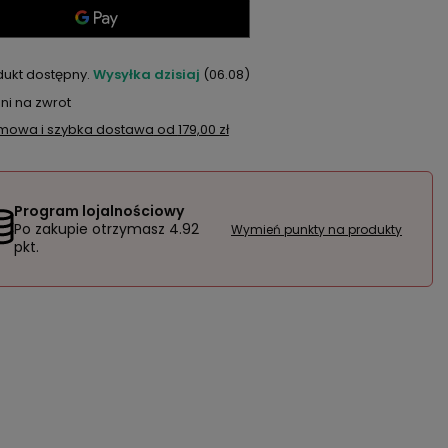
dukt dostępny
Wysyłka
dzisiaj
(06.08)
ni na zwrot
mowa i szybka dostawa
od
179,00 zł
Program lojalnościowy
Po zakupie otrzymasz
4.92
Wymień punkty na produkty
pkt.