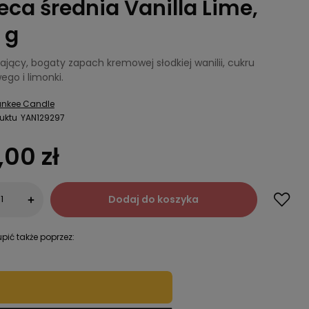
eca średnia Vanilla Lime,
 g
jący, bogaty zapach kremowej słodkiej wanilii, cukru
ego i limonki.
ankee Candle
uktu
YAN129297
,00 zł
Dodaj do koszyka
+
pić także poprzez: