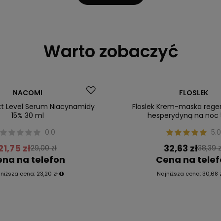
Warto zobaczyć
Okazja
NACOMI
FLOSLEK
t Level Serum Niacynamidy
Floslek Krem-maska rege
15% 30 ml
hesperydyną na noc 
0.0
5.0
21,75 zł
32,63 zł
29,00 zł
38,39 z
na na telefon
Cena na tele
jniższa cena:
23,20 zł
Najniższa cena:
30,68 