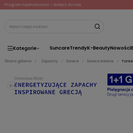
Program lojalnościowy – dołącz do nas
Suncare
Trendy
K-Beauty
Nowości
Kategorie
Strona główna
Zapachy
Świece
Świece średnie
Yankee