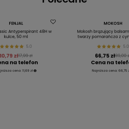
Okazja
FENJAL
MOKOSH
ler
Nasz bestseller
assic Antyperspirant 48H w
Mokosh brązujący balsam 
kulce, 50 ml
twarzy pomarańcza z c
5.0
5.0
10,79 zł
66,75 zł
17,99 zł
89,00 z
na na telefon
Cena na tele
jniższa cena:
11,69 zł
Najniższa cena:
66,75 