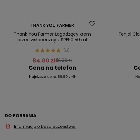
Promocja
Promocja
THANK YOU FARMER
Nasz bestseller
Nasz bestsel
Thank You Farmer Łagodzący krem
Fenjal Cl
przeciwsłoneczny z SPF50 50 ml
5.0
84,00 zł
112,00 zł
Cena na telefon
Ce
Najniższa cena:
89,60 zł
Na
DO POBRANIA
Informacja o bezpieczeństwie