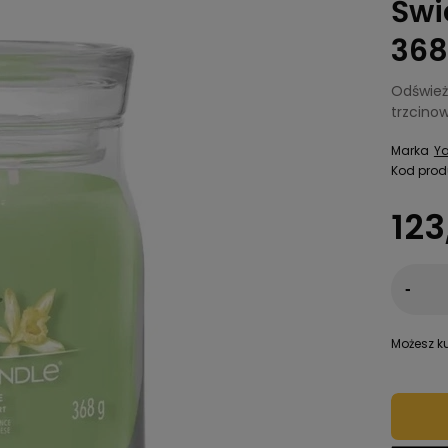
Świ
368
Odświeża
trzcinow
Marka
Y
Kod prod
123
-
Możesz ku