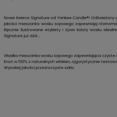
Nowe świece Signature od Yankee Candle®! Odświeżony de
jakości mieszanka wosku sojowego zapewniają równomie
Ręcznie ilustrowane etykiety i żywe kolory wosku idealn
Signature już dziś…
Gładka mieszanka wosku sojowego zapewniająca czyste i
Knot w 100% z naturalnych włókien, rygorystycznie testo
Wysokiej jakości przezroczyste szkło.