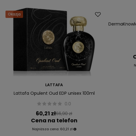
Okazja
Okazja
Przecena
DermaKnowlo
C
N
LATTAFA
Lattafa Opulent Oud EDP unisex 100ml
0.0
60,21 zł
66,90 zł
Cena na telefon
Najniższa cena:
60,21 zł