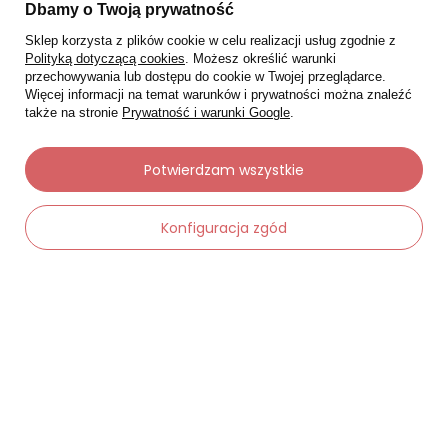
Śledzenie przesyłki
Dbamy o Twoją prywatność
Chcę zareklamować produkt
Sklep korzysta z plików cookie w celu realizacji usług zgodnie z
Polityką dotyczącą cookies
. Możesz określić warunki
Chcę zwrócić produkt
przechowywania lub dostępu do cookie w Twojej przeglądarce.
Więcej informacji na temat warunków i prywatności można znaleźć
Chcę wymienić towar
także na stronie
Prywatność i warunki Google
.
Kontakt
Potwierdzam wszystkie
Moje konto
Konfiguracja zgód
Regulaminy
-
Dodaj do koszyka
+
Dane kontaktowe