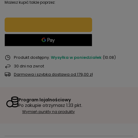
Możesz kupić także poprzez:
Produkt dostępny
Wysyłka
w poniedziałek
(10.08)
30
dni na zwrot
Darmowa i szybka dostawa
od
179,00 zł
Program lojalnościowy
Po zakupie otrzymasz
1.33 pkt.
Wymień punkty na produkty