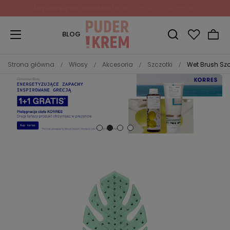
Zapisz się do Newslettera
i odbierz 10% rabatu!
BLOG
Strona główna
Włosy
Akcesoria
Szczotki
Wet Brush Sz