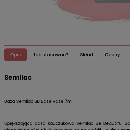
Opis
Jak stosować?
Skład
Cechy
Semilac
Baza Semilac BB Base Rose 7ml
Upiększająca baza kauczukowa Semilac Be Beautiful B
niedoskonałości płytki pozwalając na szybki i piękny ma