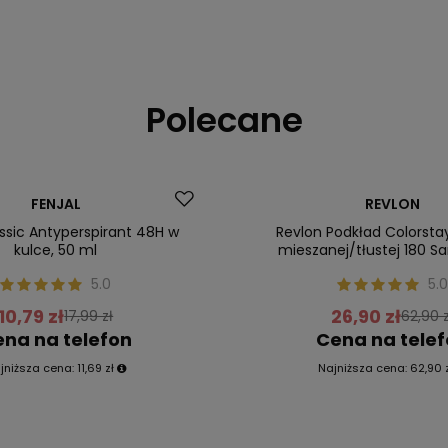
Polecane
Promocja
FENJAL
REVLON
ler
Nasz bestseller
assic Antyperspirant 48H w
Revlon Podkład Colorsta
kulce, 50 ml
mieszanej/tłustej 180 S
5.0
5.0
10,79 zł
26,90 zł
17,99 zł
62,90 z
na na telefon
Cena na tele
jniższa cena:
11,69 zł
Najniższa cena:
62,90 