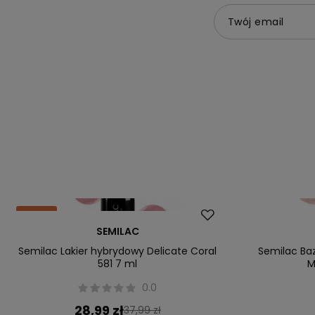
Twój email
Okazja
SEMILAC
Semilac Lakier hybrydowy Delicate Coral
Semilac Ba
581 7 ml
M
0.0
28,99 zł
37,99 zł