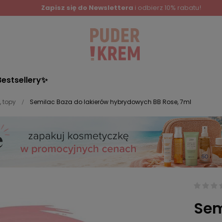
Zapisz się do Newslettera
i odbierz 10% rabatu!
Bestsellery✨
, topy
Semilac Baza do lakierów hybrydowych BB Rose, 7ml
Sem