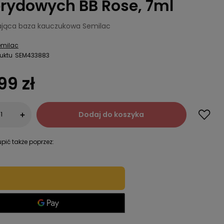
rydowych BB Rose, 7ml
ająca baza kauczukowa Semilac
emilac
uktu
SEM433883
99 zł
Dodaj do koszyka
+
pić także poprzez: