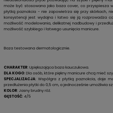
może być stosowana jako baza cover, co przyspiesza w
płytką paznokcia - nie zapowietrza się przy skórkach, n
konsystencji jest wydajna i łatwo się ją rozprowadza 
możliwość modelowania, delikatnej nadbudowy i przedłuż
możliwość szybkiego i łatwego usunięcia manicure.
Baza testowana dermatologicznie.
CHARAKTER
: Upiększająca baza kauczukowa.
DLA KOGO
: Dla osób, które piękny manicure chcą mieć szy
SPECJALIZACJA
: Współgra z płytką paznokcia, daje m
przedłużenia płytki do 0,5 cm, a jednocześnie umożliwia s
KOLOR
: Jasny brudny róż.
GĘSTOŚĆ
: 4/5