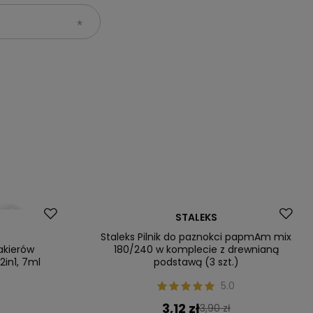
Okazja
STALEKS
Staleks Pilnik do paznokci papmAm mix
akierów
180/240 w komplecie z drewnianą
in1, 7ml
podstawą (3 szt.)
0
5.0
3,12 zł
3,90 zł