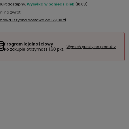
dukt dostępny
Wysyłka
w poniedziałek
(10.08)
ni na zwrot
mowa i szybka dostawa
od
179,00 zł
Program lojalnościowy
Wymień punkty na produkty
Po zakupie otrzymasz
1.60 pkt.