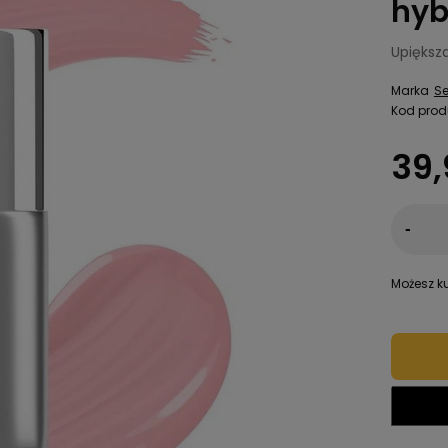
hyb
Upiększ
Marka
S
Kod prod
39,
-
Możesz ku