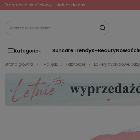
Program lojalnościowy – dołącz do nas
Suncare
Trendy
K-Beauty
Nowości
Kategorie
Strona główna
Makijaż
Paznokcie
Lakiery hybrydowe, bazy