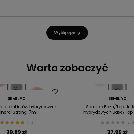
Wyślij opinię
Warto zobaczyć
SEMILAC
SEMILAC
za do lakierów hybrydowych
Semilac Baza/Top do l
ineral Strong, 7ml
hybrydowych Base/Top 2
5.0
0.
39,99 zł
37,99 zł