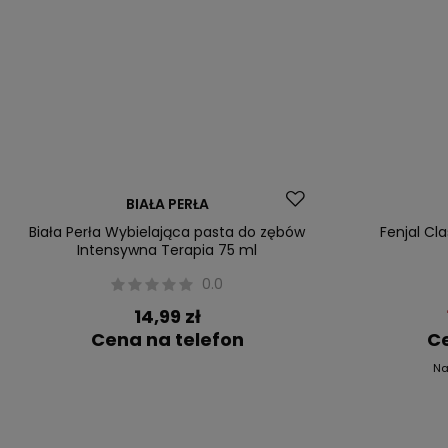
Nasz bestseller
Promocja
BIAŁA PERŁA
Nasz bestsel
Biała Perła Wybielająca pasta do zębów
Fenjal Cl
Intensywna Terapia 75 ml
0.0
14,99 zł
Cena na telefon
Ce
Na