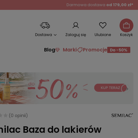
Darmowa dostawa
od 179,00 zł*
Dostawa
Zaloguj się
Ulubione
Koszyk
Blog
Marki
Promocje
(
0 opinii
)
ilac Baza do lakierów