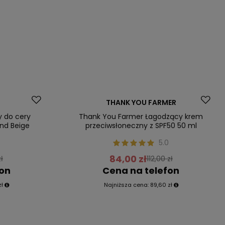
Promocja
THANK YOU FARMER
Nasz bestseller
y do cery
Thank You Farmer Łagodzący krem
and Beige
przeciwsłoneczny z SPF50 50 ml
5.0
84,00 zł
ł
112,00 zł
fon
Cena na telefon
zł
Najniższa cena:
89,60 zł