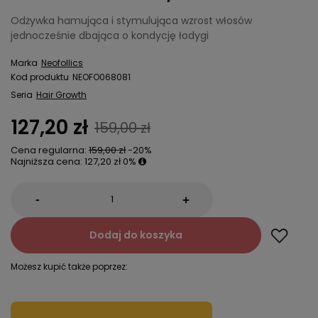
Odżywka hamująca i stymulująca wzrost włosów
jednocześnie dbająca o kondycję łodygi
Marka
Neofollics
Kod produktu
NEOFO068081
Seria
Hair Growth
127,20 zł
159,00 zł
Cena regularna:
159,00 zł
-20%
Najniższa cena:
127,20 zł
0%
-
+
Dodaj do koszyka
Możesz kupić także poprzez: