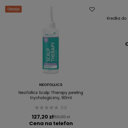
Okazja
Kredka do 
C
NEOFOLLICS
Neofollics Scalp Therapy peeling
trychologiczny, 90ml
0.0
127,20 zł
159,00 zł
Cena na telefon