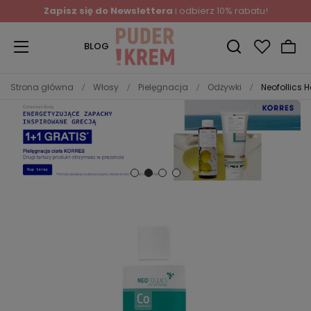
Zapisz się do Newslettera
i odbierz 10% rabatu!
BLOG
Strona główna
Włosy
Pielęgnacja
Odżywki
Neofollics 