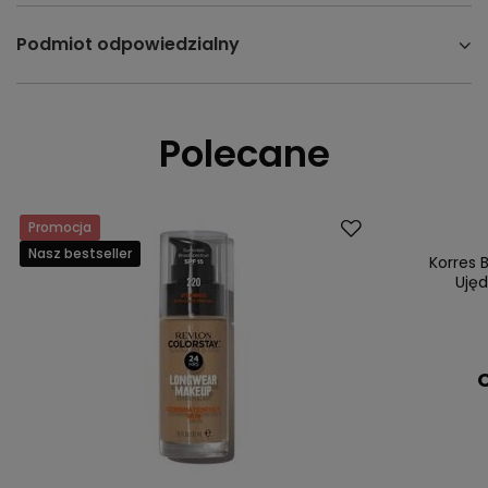
Podmiot odpowiedzialny
Polecane
Promocja
Dostawa za 0 
Nasz bestseller
Nasz bestsell
Korres 
Ujęd
C