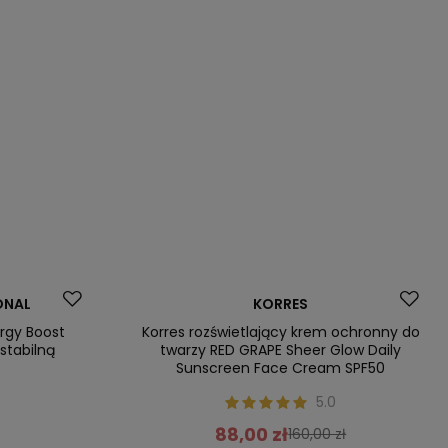
Promocja
ONAL
KORRES
Nasz bestseller
ergy Boost
Korres rozświetlający krem ochronny do
stabilną
twarzy RED GRAPE Sheer Glow Daily
Sunscreen Face Cream SPF50
0
5.0
88,00 zł
160,00 zł