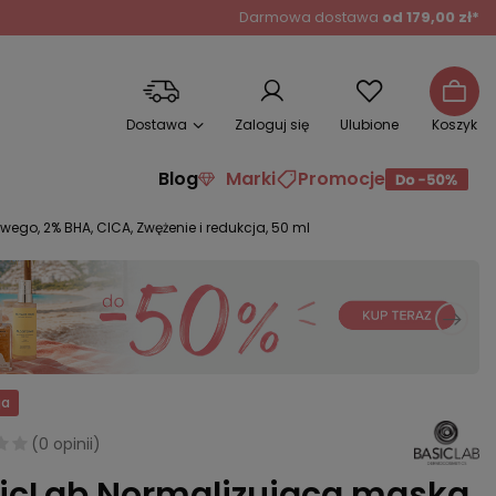
Darmowa dostawa
od 179,00 zł*
Dostawa
Zaloguj się
Ulubione
Koszyk
Blog
Marki
Promocje
wego, 2% BHA, CICA, Zwężenie i redukcja, 50 ml
ja
(
0 opinii
)
icLab Normalizująca maska