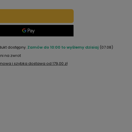
dukt dostępny
Zamów do
10:00 to wyślemy dzisiaj
(07.08)
ni na zwrot
mowa i szybka dostawa
od
179,00 zł