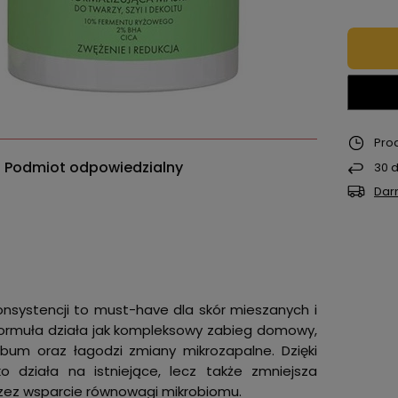
Pro
Podmiot odpowiedzialny
30
d
Dar
nsystencji to must-have dla skór mieszanych i
formuła działa jak kompleksowy zabieg domowy,
ebum oraz łagodzi zmiany mikrozapalne. Dzięki
 działa na istniejące, lecz także zmniejsza
zez wsparcie równowagi mikrobiomu.