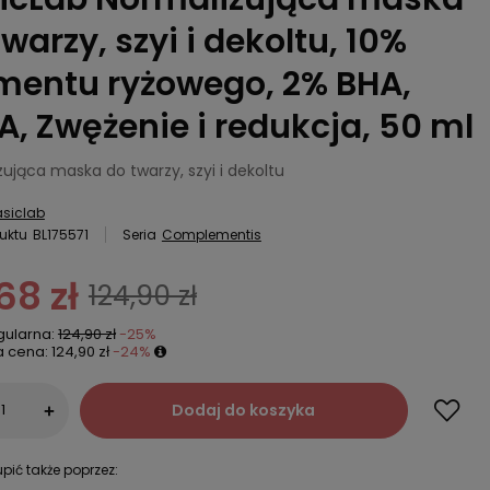
twarzy, szyi i dekoltu, 10%
mentu ryżowego, 2% BHA,
A, Zwężenie i redukcja, 50 ml
ująca maska do twarzy, szyi i dekoltu
siclab
uktu
BL175571
Seria
Complementis
68 zł
124,90 zł
gularna:
124,90 zł
-25%
a cena:
124,90 zł
-24%
Dodaj do koszyka
+
pić także poprzez: