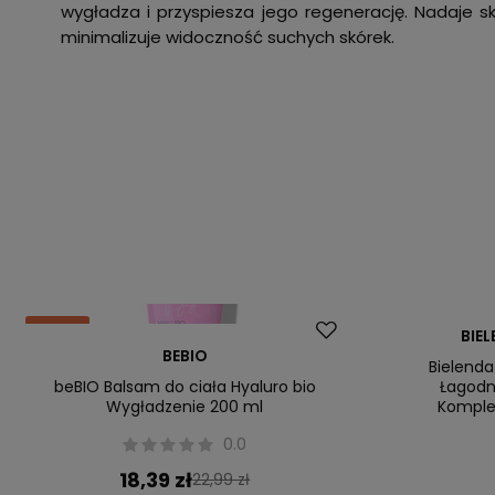
wygładza i przyspiesza jego regenerację. Nadaje sk
minimalizuje widoczność suchych skórek.
Okazja
BIE
BEBIO
Bielenda
beBIO Balsam do ciała Hyaluro bio
Łagodn
Wygładzenie 200 ml
Komple
0.0
18,39 zł
22,99 zł