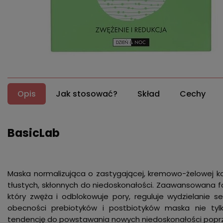
Opis
Jak stosować?
Skład
Cechy
BasicLab
Maska normalizująca o zastygającej, kremowo-żelowej ko
tłustych, skłonnych do niedoskonałości. Zaawansowana 
który zwęża i odblokowuje pory, reguluje wydzielanie s
obecności prebiotyków i postbiotyków maska nie tylko
tendencję do powstawania nowych niedoskonałości popr