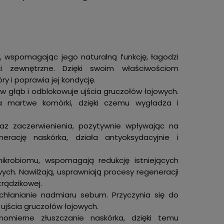
 wspomagając jego naturalną funkcję, łagodzi
i zewnętrzne. Dzięki swoim właściwościom
y i poprawia jej kondycję.
w głąb i odblokowuje ujścia gruczołów łojowych.
za martwe komórki, dzięki czemu wygładza i
oraz zaczerwienienia, pozytywnie wpływając na
erację naskórka, działa antyoksydacyjnie i
mikrobiomu, wspomagają redukcję istniejących
ch. Nawilżają, usprawniają procesy regeneracji
trądzikowej.
hłanianie nadmiaru sebum. Przyczynia się do
ujścia gruczołów łojowych.
nomierne złuszczanie naskórka, dzięki temu