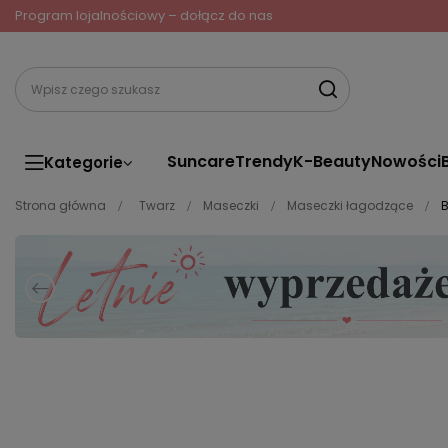
Program lojalnościowy – dołącz do nas
Suncare
Trendy
K-Beauty
Nowości
Kategorie
Strona główna
Twarz
Maseczki
Maseczki łagodzące
B