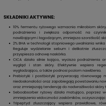
SKŁADNIKI AKTYWNE:
10% fermentu ryżowego wzmacnia mikrobiom skóry,
podrażnienia i zwiększa odporność na czynnik
nawilżającym i łagodzącym, zmniejsza szorstkość skór
2% BHA w technologii stopniowego uwalniania wnika 
Reguluje wydzielanie sebum i delikatnie złuszc
przyspiesza odnowę naskórka.
CICA działa silnie kojąco, wycisza podrażnienia 
wygląd i stan skóry. Efektywnie wspiera regen
wygładzająco, a także podnosi poziom nawilżenia.
Prebiotyki i postbiotyki przywracają równowagę 
niedoskonałości oraz zapobiegają powstawaniu nowy
oraz zmniejszają tendencję do nadwrażliwości skóry 
Seboabsorber ryżowy działa matująco, poprzez wc
zmniejszenia widoczności zaskórników, oczyszczając 
Tripeptyd złuszczający wspiera prawidłowe, rów