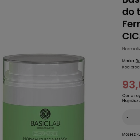
do 
Fer
CIC
Normaliz
Marka
Ba
Kod prod
93,
Cena re
Najniższ
-
Możesz ku