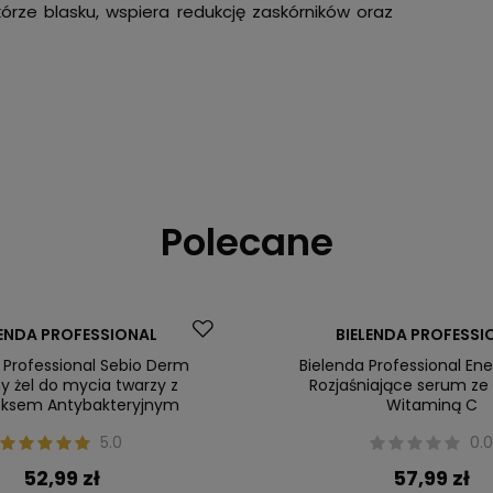
órze blasku, wspiera redukcję zaskórników oraz
Polecane
LENDA PROFESSIONAL
BIELENDA PROFESSI
 Professional Sebio Derm
Bielenda Professional En
y żel do mycia twarzy z
Rozjaśniające serum ze 
ksem Antybakteryjnym
Witaminą C
5.0
0.
52,99 zł
57,99 zł