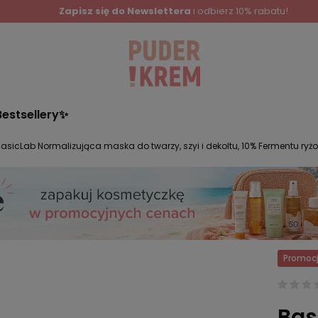
Zapisz się do Newslettera
i odbierz 10% rabatu!
Bestsellery✨
asicLab Normalizująca maska do twarzy, szyi i dekoltu, 10% Fermentu ryżo
Promoc
Bas