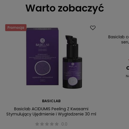
Warto zobaczyć
Promocja
Dostawa za 0 
Promocja
Basiclab 
ser
C
N
BASICLAB
Basiclab ACIDUMIS Peeling Z Kwasami
Stymulujący Ujędrnienie i Wygładzenie 30 ml
0.0