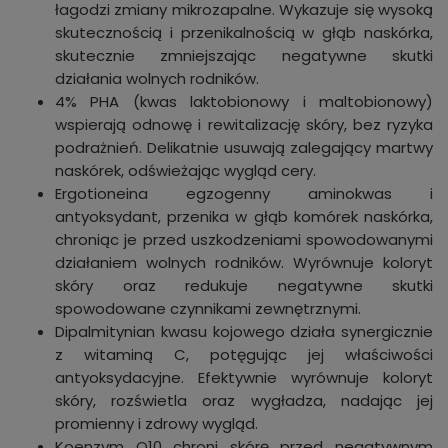
łagodzi zmiany mikrozapalne. Wykazuje się wysoką
skutecznością i przenikalnością w głąb naskórka,
skutecznie zmniejszając negatywne skutki
działania wolnych rodników.
4% PHA (kwas laktobionowy i maltobionowy)
wspierają odnowę i rewitalizację skóry, bez ryzyka
podrażnień. Delikatnie usuwają zalegający martwy
naskórek, odświeżając wygląd cery.
Ergotioneina egzogenny aminokwas i
antyoksydant, przenika w głąb komórek naskórka,
chroniąc je przed uszkodzeniami spowodowanymi
działaniem wolnych rodników. Wyrównuje koloryt
skóry oraz redukuje negatywne skutki
spowodowane czynnikami zewnętrznymi.
Dipalmitynian kwasu kojowego działa synergicznie
z witaminą C, potęgując jej właściwości
antyoksydacyjne. Efektywnie wyrównuje koloryt
skóry, rozświetla oraz wygładza, nadając jej
promienny i zdrowy wygląd.
Koenzym Q10 chroni skórę przed negatywnym