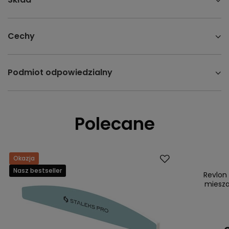
Cechy
Podmiot odpowiedzialny
Polecane
Okazja
Okazja
Nasz bestseller
Nasz bestsell
Revlon
miesza