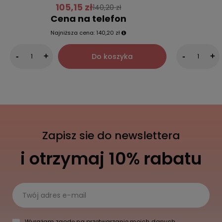
105,15 zł
140,20 zł
Cena na telefon
Najniższa cena:
140,20 zł
Do koszyka
-
+
-
+
Zapisz sie do newslettera
i otrzymaj 10% rabatu
Twój adres e-mail
Wyrażam zgodę na przetwarzanie moich danych