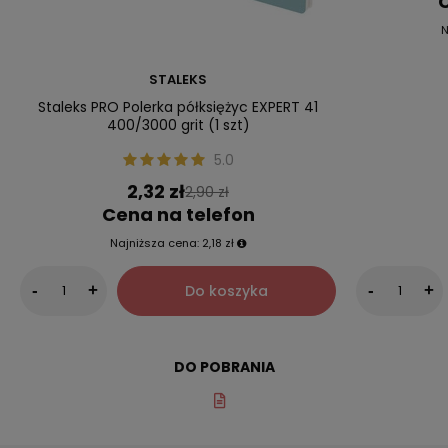
C
N
STALEKS
Staleks PRO Polerka półksiężyc EXPERT 41
400/3000 grit (1 szt)
5.0
2,32 zł
2,90 zł
Cena na telefon
Najniższa cena:
2,18 zł
Do koszyka
-
+
-
+
DO POBRANIA