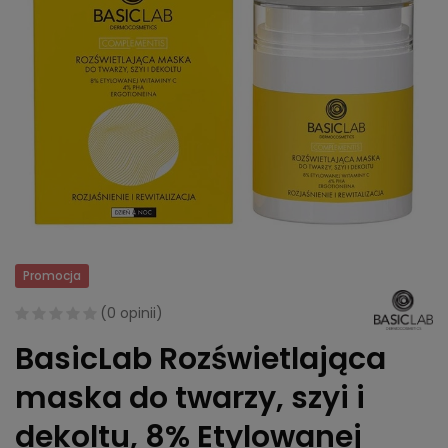
Promocja
(
0 opinii
)
BasicLab Rozświetlająca
maska do twarzy, szyi i
dekoltu, 8% Etylowanej