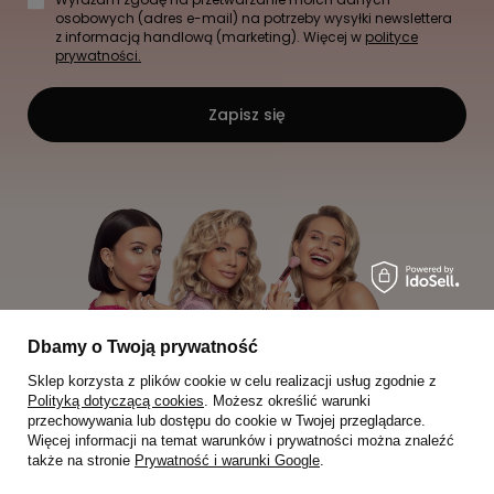
osobowych (adres e-mail) na potrzeby wysyłki newslettera
z informacją handlową (marketing). Więcej w
polityce
prywatności.
Zapisz się
Dbamy o Twoją prywatność
Sklep korzysta z plików cookie w celu realizacji usług zgodnie z
Polityką dotyczącą cookies
. Możesz określić warunki
przechowywania lub dostępu do cookie w Twojej przeglądarce.
Więcej informacji na temat warunków i prywatności można znaleźć
także na stronie
Prywatność i warunki Google
.