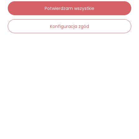
Moje zamówienia
Potwierdzam wszystkie
Status zamówienia
Konfiguracja zgód
Śledzenie przesyłki
Chcę zareklamować produkt
Chcę zwrócić produkt
-
Dodaj do koszyka
+
Chcę wymienić towar
Kontakt
Moje konto
Regulaminy
Dane kontaktowe