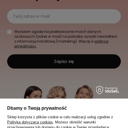
Twój adres e-mail
Wyrażam zgodę na przetwarzanie moich danych
osobowych (adres e-mail) na potrzeby wysyłki newslettera
z informacją handlową (marketing). Więcej w
polityce
prywatności.
Zapisz się
Dbamy o Twoją prywatność
Sklep korzysta z plików cookie w celu realizacji usług zgodnie z
Polityką dotyczącą cookies
. Możesz określić warunki
przechowywania lub dostępu do cookie w Twojej przeglądarce.