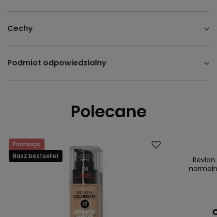
Cechy
Podmiot odpowiedzialny
Polecane
Promocja
Promocja
Nasz bestseller
Nasz bestsell
Revlon
normaln
C