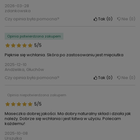
2026-03-28
zdankowska
Czy opinia była pomocna?
Tak
0
Nie
0
Opinia potwierdzona zakupem
5/5
Pięknie się wchłania. Skóra po zastosowaniu jest mięciutka
2025-12-10
Andżelika, Głuchów
Czy opinia była pomocna?
Tak
0
Nie
0
Opinia niepotwierdzona zakupem
5/5
Maseczka dobrej jakości. Ma dobry naturalny skład i działa jak
należy. Dobrze się wchłania i jest łatwa w użyciu. Polecam
każdemu!
2025-10-08
Urszulka