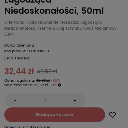
Niedoskonałości, 50ml
Orientana Hydro Nawilżenie Maseczka Łagodząca
Niedoskonałości Tremella Olej Tamanu Kwas Azelainowy,
50ml
Marka
Orientana
Kod produktu
ORIEN311198
Seria
Tremella
32,44 zł
49,90 zł
Cena regularna:
49,90 zł
-35%
Najniższa cena:
39,92 zł
-18%
-
+
Dodaj do koszyka
Możesz kupić także poprzez: