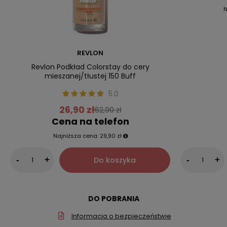
N
REVLON
Revlon Podkład Colorstay do cery
mieszanej/tłustej 150 Buff
5.0
26,90 zł
62,90 zł
Cena na telefon
Najniższa cena:
29,90 zł
Do koszyka
-
+
-
+
DO POBRANIA
Informacja o bezpieczeństwie