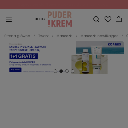
Zapisz się do Newslettera
i odbierz 10% rabatu!
BLOG
Strona główna
Twarz
Maseczki
Maseczki nawilżające