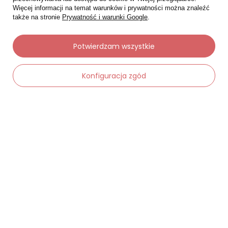
Więcej informacji na temat warunków i prywatności można znaleźć
także na stronie
Prywatność i warunki Google
.
Potwierdzam wszystkie
Moje zamówienia
Konfiguracja zgód
Status zamówienia
Śledzenie przesyłki
-
Dodaj do koszyka
+
Chcę zareklamować produkt
Chcę zwrócić produkt
Chcę wymienić towar
Kontakt
Moje konto