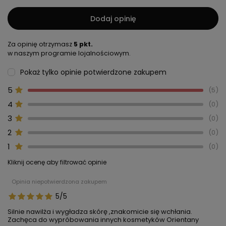
Dodaj opinię
Za opinię otrzymasz
5 pkt.
w naszym programie lojalnościowym.
Pokaż tylko opinie potwierdzone zakupem
5
5
4
0
3
0
2
0
1
0
Kliknij ocenę aby filtrować opinie
Opinia niepotwierdzona zakupem
5/5
Silnie nawilża i wygładza skórę ,znakomicie się wchłania.
Zachęca do wypróbowania innych kosmetyków Orientany