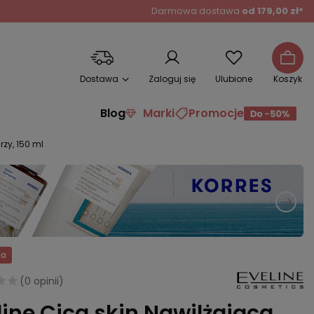
Darmowa dostawa
od 179,00 zł*
Dostawa
Zaloguj się
Ulubione
Koszyk
Blog
Marki
Promocje
zy, 150 ml
ja
(
0 opinii
)
line Cica skin Nawilżająca