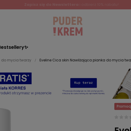
Bestsellery✨
 do mycia twarzy
Eveline Cica skin Nawilżająca pianka do mycia twar
Promoc
Eve