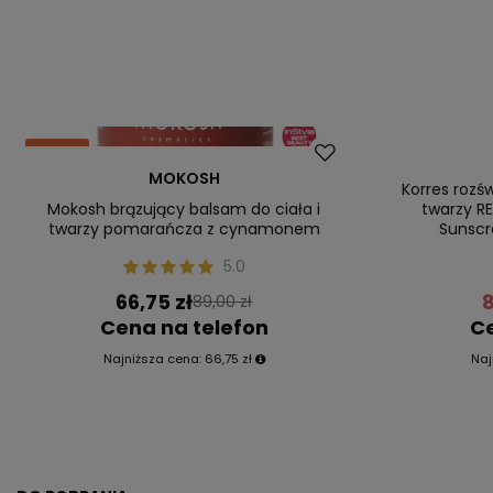
Okazja
Promocja
MOKOSH
Nasz bestseller
Nasz bestsel
Korres rozś
Mokosh brązujący balsam do ciała i
twarzy R
twarzy pomarańcza z cynamonem
Sunscr
5.0
66,75 zł
8
89,00 zł
Cena na telefon
Ce
Najniższa cena:
66,75 zł
Naj