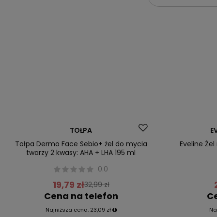
Promocja
Promocja
TOŁPA
E
Tołpa Dermo Face Sebio+ żel do mycia
Eveline Że
twarzy 2 kwasy: AHA + LHA 195 ml
0.0
19,79 zł
32,99 zł
Cena na telefon
Ce
Najniższa cena:
23,09 zł
Na