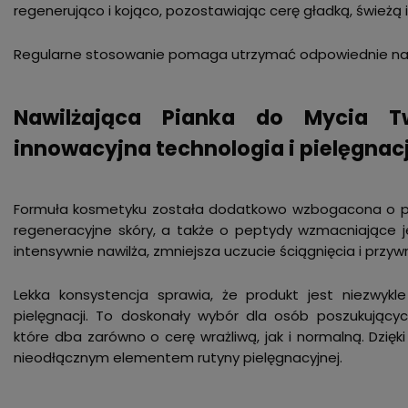
regenerująco i kojąco, pozostawiając cerę gładką, świeżą 
Regularne stosowanie pomaga utrzymać odpowiednie nawil
Nawilżająca Pianka do Mycia T
innowacyjna technologia i pielęgnac
Formuła kosmetyku została dodatkowo wzbogacona o pię
regeneracyjne skóry, a także o peptydy wzmacniające jej
intensywnie nawilża, zmniejsza uczucie ściągnięcia i prz
Lekka konsystencja sprawia, że produkt jest niezwykl
pielęgnacji. To doskonały wybór dla osób poszukującyc
które dba zarówno o cerę wrażliwą, jak i normalną. Dzięk
nieodłącznym elementem rutyny pielęgnacyjnej.