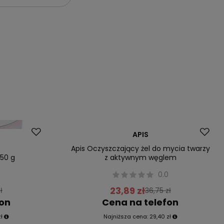
Promocja
APIS
Apis Oczyszczający żel do mycia twarzy
 50 g
z aktywnym węglem
0
0.0
23,89 zł
ł
36,75 zł
fon
Cena na telefon
ł
Najniższa cena:
29,40 zł