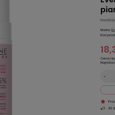
pia
Nawilża
Marka
Ev
Kod prod
18,
Cena re
Najniższ
-
Pro
30
d