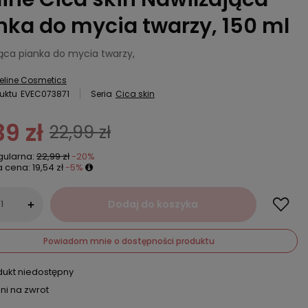
nka do mycia twarzy, 150 ml
jąca pianka do mycia twarzy,
eline Cosmetics
uktu
EVEC073871
Seria
Cica skin
39 zł
22,99 zł
gularna:
22,99 zł
-20%
a cena:
19,54 zł
-5%
Dodaj do koszyka
+
Powiadom mnie o dostępności produktu
dukt niedostępny
ni na zwrot