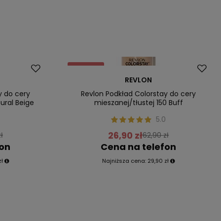
Promocja
REVLON
Nasz bestseller
y do cery
Revlon Podkład Colorstay do cery
ural Beige
mieszanej/tłustej 150 Buff
5.0
26,90 zł
ł
62,90 zł
fon
Cena na telefon
zł
Najniższa cena:
29,90 zł