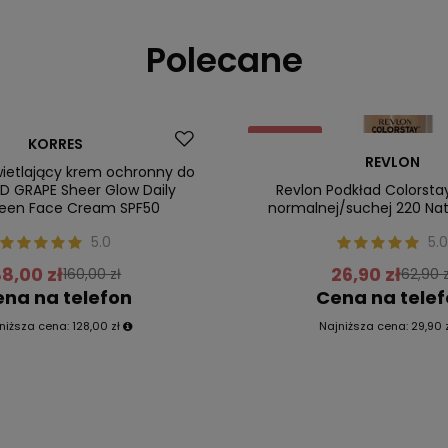
Polecane
Promocja
KORRES
REVLON
ler
Nasz bestseller
wietlający krem ochronny do
ED GRAPE Sheer Glow Daily
Revlon Podkład Colorsta
een Face Cream SPF50
normalnej/suchej 220 Nat
5.0
5.0
8,00 zł
26,90 zł
160,00 zł
62,90 z
na na telefon
Cena na tele
niższa cena:
128,00 zł
Najniższa cena:
29,90 