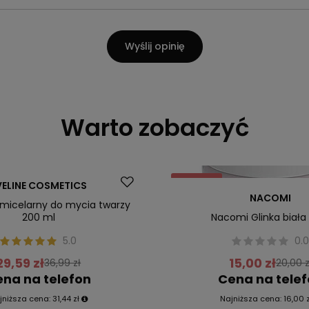
Wyślij opinię
Warto zobaczyć
Promocja
VELINE COSMETICS
NACOMI
l micelarny do mycia twarzy
200 ml
Nacomi Glinka biała
5.0
0.
29,59 zł
15,00 zł
36,99 zł
20,00 z
na na telefon
Cena na tele
jniższa cena:
31,44 zł
Najniższa cena:
16,00 z