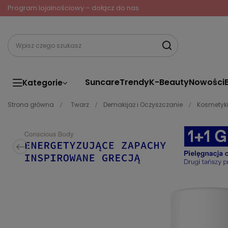
Program lojalnościowy – dołącz do nas
Suncare
Trendy
K-Beauty
Nowości
Kategorie
Strona główna
Twarz
Demakijaż i Oczyszczanie
Kosmetyki