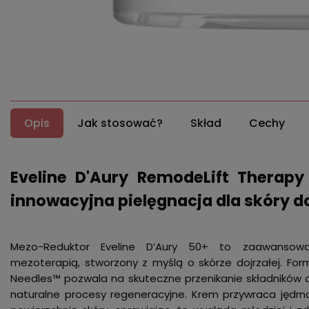
Opis
Jak stosować?
Skład
Cechy
Eveline D'Aury RemodeLift Therap
innowacyjna pielęgnacja dla skóry do
Mezo-Reduktor Eveline D’Aury 50+ to zaawansowa
mezoterapią, stworzony z myślą o skórze dojrzałej. Form
Needles™ pozwala na skuteczne przenikanie składników a
naturalne procesy regeneracyjne. Krem przywraca jędrno