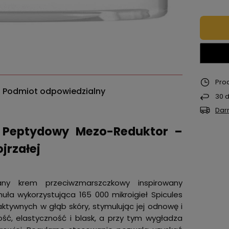
Pro
Podmiot odpowiedzialny
30
d
Dar
y Peptydowy Mezo-Reduktor –
jrzałej
ny krem przeciwzmarszczkowy inspirowany
uła wykorzystująca 165 000 mikroigieł Spicules
ktywnych w głąb skóry, stymulując jej odnowę i
ść, elastyczność i blask, a przy tym wygładza