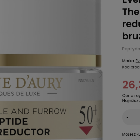
The
red
bru
Peptydo
Marka
Ev
Kod prod
26,
Cena re
Najniższ
-
Możesz ku