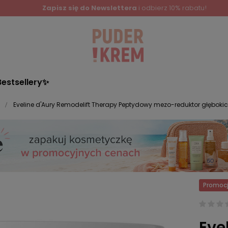
Zapisz się do Newslettera
i odbierz 10% rabatu!
Bestsellery✨
Eveline d'Aury Remodelift Therapy Peptydowy mezo-reduktor głębokic
Promoc
Eve