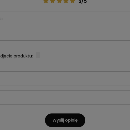
5/5
ii
djęcie produktu:
Wyślij opinię