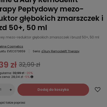
rapy Peptydowy mezo-
uktor głębokich zmarszczek i
zd 50+, 50 ml
wy mezo-reduktor głębokich zmarszczek i bruzd 50+, 50 ml
eline Cosmetics
uktu
EVEC073659
Seria
d'Aury Remodelift Therapy
39 zł
32,99 zł
gularna:
32,99 zł
-20%
a cena:
28,04 zł
-5%
Dodaj do koszyka
+
pić także poprzez: