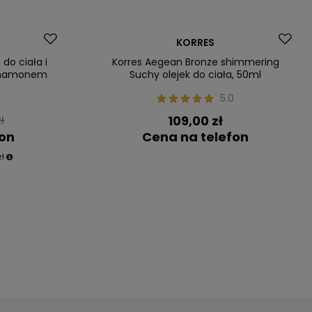
Nasz bestseller
KORRES
do ciała i
Korres Aegean Bronze shimmering
ynamonem
Suchy olejek do ciała, 50ml
5.0
109,00 zł
ł
fon
Cena na telefon
zł