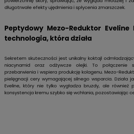
powierzchnię skóry, sprawiając, że wygląda młodziej i 
długotrwałe efekty ujędrnienia i spłycenia zmarszczek.
Peptydowy Mezo-Reduktor Eveline 
technologia, która działa
Sekretem skuteczności jest unikalny koktajl odmładzający,
niacynamid oraz odżywcze olejki. To połączenie sk
przebarwienia i wspiera produkcję kolagenu. Mezo-Redukt
pielęgnacji cery wymagającej silnego wsparcia. Działa j
Eveline, który nie tylko wygładza bruzdy, ale również 
konsystencja kremu szybko się wchłania, pozostawiając ce