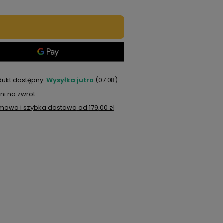
dukt dostępny
Wysyłka
jutro
(07.08)
ni na zwrot
mowa i szybka dostawa
od
179,00 zł