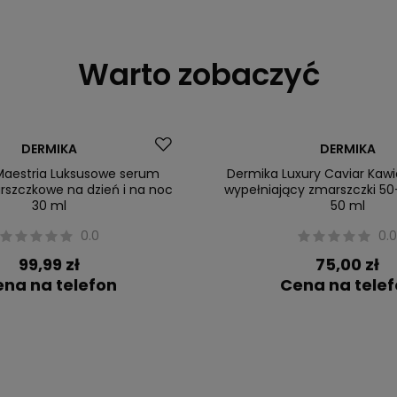
Warto zobaczyć
DERMIKA
DERMIKA
Maestria Luksusowe serum
Dermika Luxury Caviar Kaw
szczkowe na dzień i na noc
wypełniający zmarszczki 50
30 ml
50 ml
0.0
0.
99,99 zł
75,00 zł
na na telefon
Cena na tele