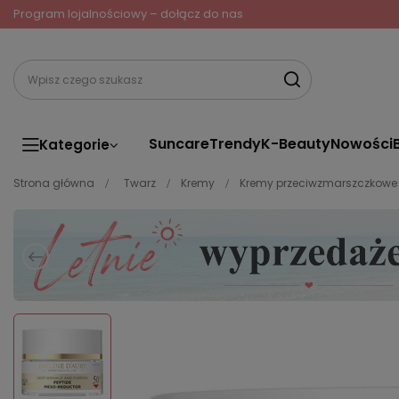
Program lojalnościowy – dołącz do nas
Suncare
Trendy
K-Beauty
Nowości
Kategorie
Strona główna
Twarz
Kremy
Kremy przeciwzmarszczkowe