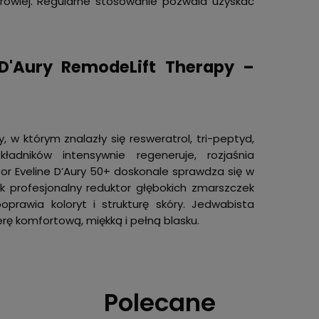
zdrowiej. Regularne stosowanie pozwala uzyskać
D'Aury RemodeLift Therapy –
 w którym znalazły się resweratrol, tri-peptyd,
ładników intensywnie regeneruje, rozjaśnia
or Eveline D’Aury 50+ doskonale sprawdza się w
ak profesjonalny reduktor głębokich zmarszczek
poprawia koloryt i strukturę skóry. Jedwabista
rę komfortową, miękką i pełną blasku.
Polecane