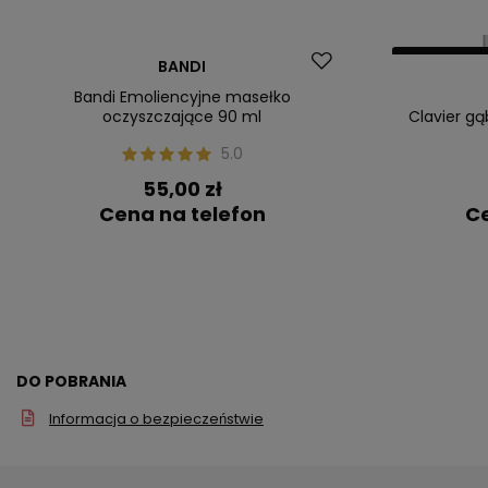
Nasz bestseller
Nasz bestsel
BANDI
Bandi Emoliencyjne masełko
oczyszczające 90 ml
Clavier gą
5.0
55,00 zł
Cena na telefon
Ce
DO POBRANIA
Informacja o bezpieczeństwie