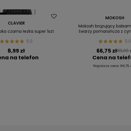
ler
Okazja
MOKOSH
CLAVIER
Nasz bestseller
Mokosh brązujący balsam 
bka czarna łezka super 1szt
twarzy pomarańcza z c
5.0
5.0
8,99 zł
66,75 zł
89,00 z
na na telefon
Cena na tele
Najniższa cena:
66,75 