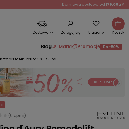
Darmowa dostawa
od 179,00 zł*
Dostawa
Zaloguj się
Ulubione
Koszyk
Blog
Marki
Promocje
h zmarszczek i bruzd 50+, 50 ml
ja
(
0 opinii
)
line d'Aury Remodelift