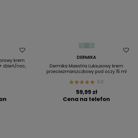
DERMIKA
iorowy krem
+ dzień/noc,
Dermika Maestria Luksusowy krem
przeciwzmarszczkowy pod oczy 15 ml
0
5.0
59,99 zł
fon
Cena na telefon