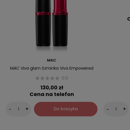
C
MAC
MAC Viva glam Szminka Viva Empowered
0.0
130,00 zł
Cena na telefon
Do koszyka
-
+
-
+