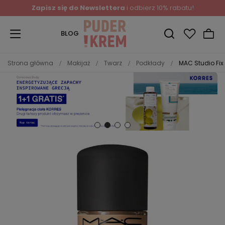
Zapisz się do Newslettera
i odbierz 10% rabatu!
BLOG
Strona główna
Makijaż
Twarz
Podkłady
MAC Studio Fi