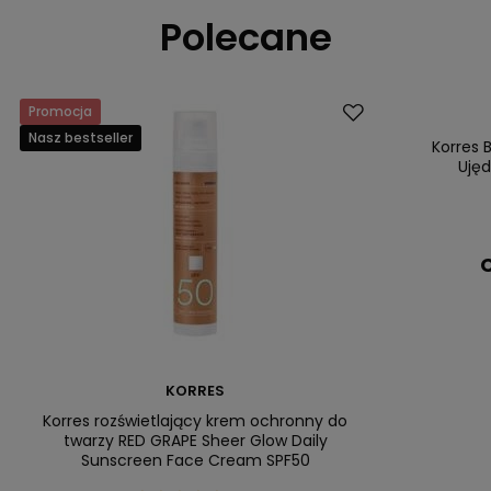
Polecane
Promocja
Dostawa za 0 
Nasz bestseller
Nasz bestsell
Korres 
Ujęd
C
KORRES
Korres rozświetlający krem ochronny do
twarzy RED GRAPE Sheer Glow Daily
Sunscreen Face Cream SPF50