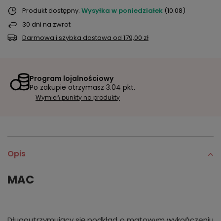
Produkt dostępny
Wysyłka
w poniedziałek
(10.08)
30
dni na zwrot
Darmowa i szybka dostawa
od
179,00 zł
Program lojalnościowy
Po zakupie otrzymasz
3.04 pkt.
Wymień punkty na produkty
Opis
MAC
Długoutrzymujący się podkład o matowym wykończeniu