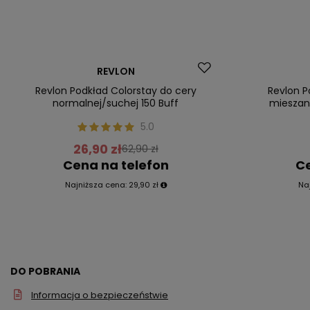
Promocja
Okazja
REVLON
Nasz bestseller
Nasz bestsel
Revlon Podkład Colorstay do cery
Revlon P
normalnej/suchej 150 Buff
mieszane
5.0
26,90 zł
62,90 zł
Cena na telefon
Ce
Najniższa cena:
29,90 zł
Na
DO POBRANIA
Informacja o bezpieczeństwie