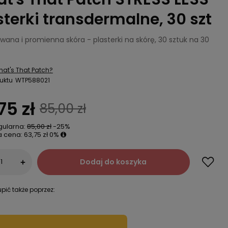
sterki transdermalne, 30 szt
wana i promienna skóra - plasterki na skórę, 30 sztuk na 30
at's That Patch?
uktu
WTP588021
75 zł
85,00 zł
gularna:
85,00 zł
-25%
a cena:
63,75 zł
0%
Dodaj do koszyka
+
pić także poprzez: