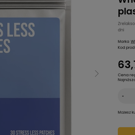
pla
Zrelakso
dni
Marka
Wh
Kod prod
63,
Cena re
Najniższ
-
Możesz ku