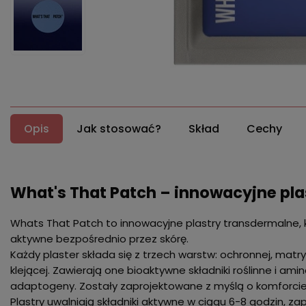
Opis
Jak stosować?
Skład
Cechy
What's That Patch – innowacyjne plas
Whats That Patch to innowacyjne plastry transdermalne, 
aktywne bezpośrednio przez skórę.
Każdy plaster składa się z trzech warstw: ochronnej, mat
klejącej. Zawierają one bioaktywne składniki roślinne i am
adaptogeny. Zostały zaprojektowane z myślą o komforcie,
Plastry uwalniają składniki aktywne w ciągu 6-8 godzin, za