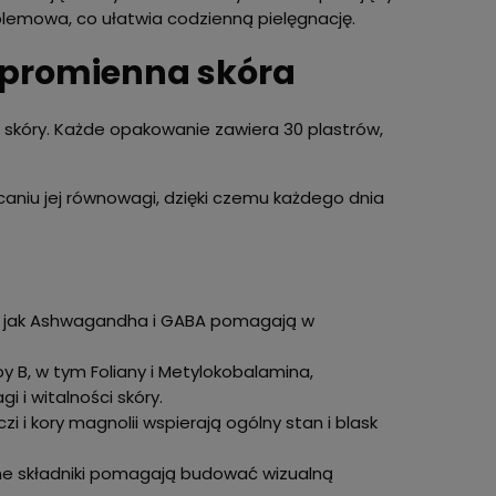
oblemowa, co ułatwia codzienną pielęgnację.
 promienna skóra
a skóry. Każde opakowanie zawiera 30 plastrów,
caniu jej równowagi, dzięki czemu każdego dnia
kie jak Ashwagandha i GABA pomagają w
y B, w tym Foliany i Metylokobalamina,
 i witalności skóry.
 i kory magnolii wspierają ogólny stan i blask
e składniki pomagają budować wizualną