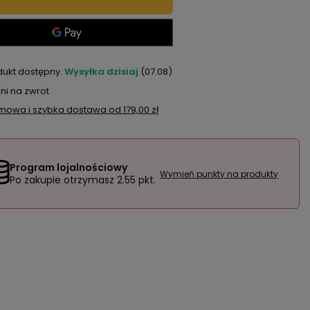
dukt dostępny
Wysyłka
dzisiaj
(07.08)
ni na zwrot
mowa i szybka dostawa
od
179,00 zł
Program lojalnościowy
Wymień punkty na produkty
Po zakupie otrzymasz
2.55 pkt.