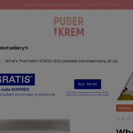
Zapisz się do Newslettera
i odbierz 10% rabatu!
Bestsellery✨
What's That Patch STRESS LESS plasterki transdermalne, 30 szt
Okazja
Wha