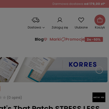
Darmowa dostawa
od 179,00 zł*
Dostawa
Zaloguj się
Ulubione
Koszyk
Blog
Marki
Promocje
(
0 opinii
)
t's That Patch STRESS LESS