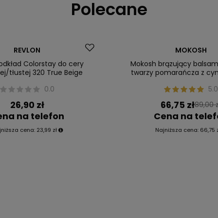
Polecane
Okazja
REVLON
MOKOSH
ler
Nasz bestseller
odkład Colorstay do cery
Mokosh brązujący balsam 
j/tłustej 320 True Beige
twarzy pomarańcza z c
0.0
5.0
26,90 zł
66,75 zł
89,00 z
na na telefon
Cena na tele
jniższa cena:
23,99 zł
Najniższa cena:
66,75 