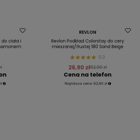
Promocja
REVLON
Nasz bestseller
do ciała i
Revlon Podkład Colorstay do cery
ynamonem
mieszanej/tłustej 180 Sand Beige
5.0
26,90 zł
ł
62,90 zł
fon
Cena na telefon
zł
Najniższa cena:
62,90 zł