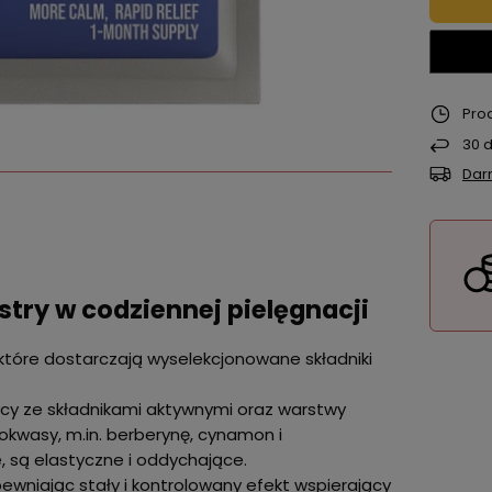
Pro
30
d
Dar
try w codziennej pielęgnacji
które dostarczają wyselekcjonowane składniki
rycy ze składnikami aktywnymi oraz warstwy
inokwasy, m.in. berberynę, cynamon i
 są elastyczne i oddychające.
pewniając stały i kontrolowany efekt wspierający