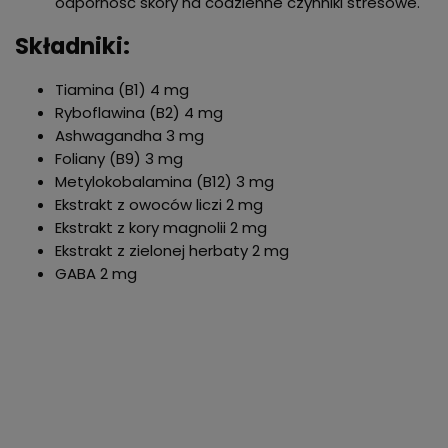
odporność skóry na codzienne czynniki stresowe.
Składniki:
Tiamina (B1) 4 mg
Ryboflawina (B2) 4 mg
Ashwagandha 3 mg
Foliany (B9) 3 mg
Metylokobalamina (B12) 3 mg
Ekstrakt z owoców liczi 2 mg
Ekstrakt z kory magnolii 2 mg
Ekstrakt z zielonej herbaty 2 mg
GABA 2 mg