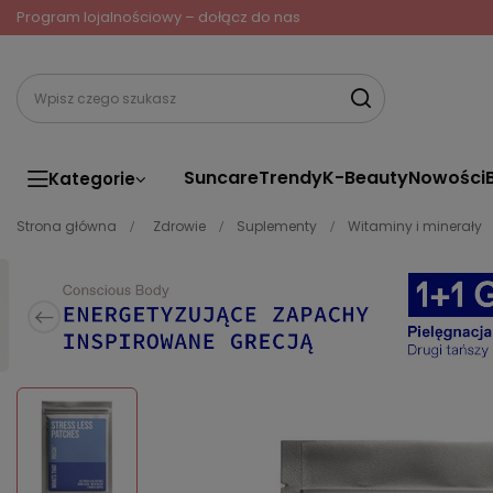
Program lojalnościowy – dołącz do nas
Suncare
Trendy
K-Beauty
Nowości
Kategorie
Strona główna
Zdrowie
Suplementy
Witaminy i minerały