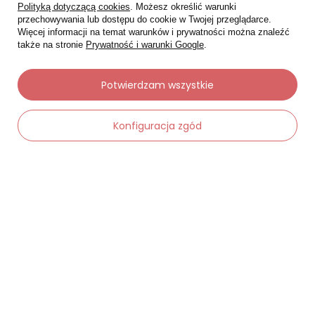
Polityką dotyczącą cookies
. Możesz określić warunki
przechowywania lub dostępu do cookie w Twojej przeglądarce.
Więcej informacji na temat warunków i prywatności można znaleźć
także na stronie
Prywatność i warunki Google
.
Moje zamówienia
Potwierdzam wszystkie
Status zamówienia
Konfiguracja zgód
Śledzenie przesyłki
Chcę zareklamować produkt
Chcę zwrócić produkt
-
Dodaj do koszyka
+
Chcę wymienić towar
Kontakt
Moje konto
Regulaminy