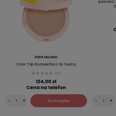
paznokci 
G
C
PUPA MILANO
Color Trip Rozświetlacz do twarzy
0.0
124,00 zł
Cena na telefon
Do koszyka
-
+
-
+