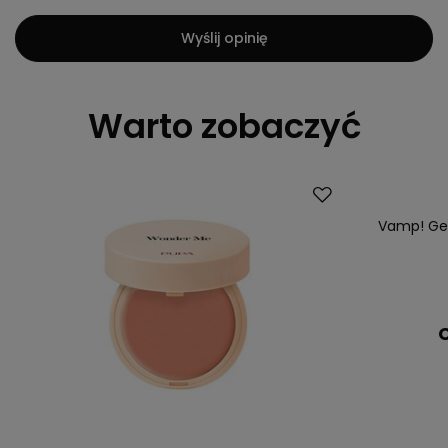
Wyślij opinię
Warto zobaczyć
Vamp! Gem
C