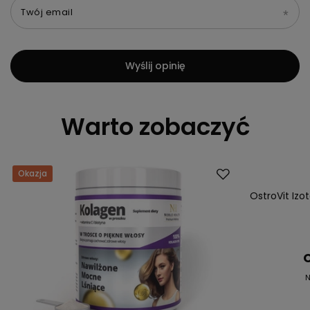
Twój email
Wyślij opinię
Warto zobaczyć
Okazja
Okazja
OstroVit Iz
C
N