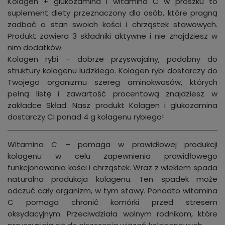
Kolagen + glukozamina i witamina C w proszku to
suplement diety przeznaczony dla osób, które pragną
zadbać o stan swoich kości i chrząstek stawowych.
Produkt zawiera 3 składniki aktywne i nie znajdziesz w
nim dodatków.
Kolagen rybi – dobrze przyswajalny, podobny do
struktury kolagenu ludzkiego. Kolagen rybi dostarczy do
Twojego organizmu szereg aminokwasów, których
pełną listę i zawartość procentową znajdziesz w
zakładce Skład. Nasz produkt Kolagen i glukozamina
dostarczy Ci ponad 4 g kolagenu rybiego!
Witamina C – pomaga w prawidłowej produkcji
kolagenu w celu zapewnienia prawidłowego
funkcjonowania kości i chrząstek. Wraz z wiekiem spada
naturalna produkcja kolagenu. Ten spadek może
odczuć cały organizm, w tym stawy. Ponadto witamina
C pomaga chronić komórki przed stresem
oksydacyjnym. Przeciwdziała wolnym rodnikom, które