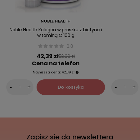
NOBLE HEALTH
Noble Health Kolagen w proszku z biotyną i
witaminą C 100 g
0.0
42,39 zł
52,99 zł
Cena na telefon
Najniższa cena:
42,39 zł
Do koszyka
-
+
-
+
Zapisz sie do newslettera