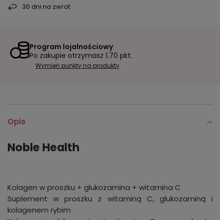
30
dni na zwrot
Program lojalnościowy
Po zakupie otrzymasz
1.70 pkt.
Wymień punkty na produkty
Opis
Noble Health
Kolagen w proszku + glukozamina + witamina C
Suplement w proszku z witaminą C, glukozaminą i
kolagenem rybim