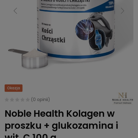
Okazja
(
0 opinii
)
Noble Health Kolagen w
proszku + glukozamina i
wit. C 100 g