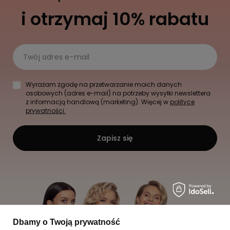
i otrzymaj 10% rabatu
Twój adres e-mail
Wyrażam zgodę na przetwarzanie moich danych
osobowych (adres e-mail) na potrzeby wysyłki newslettera
z informacją handlową (marketing). Więcej w
polityce
prywatności.
Zapisz się
Dbamy o Twoją prywatność