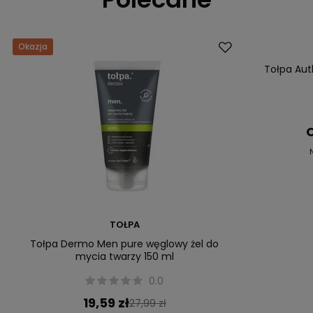
Okazja
Promocja
Tołpa Aut
C
TOŁPA
Tołpa Dermo Men pure węglowy żel do
mycia twarzy 150 ml
0.0
19,59 zł
27,99 zł