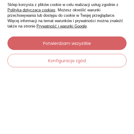
Sklep korzysta z plików cookie w celu realizacji usług zgodnie z
Polityką dotyczącą cookies
. Możesz określić warunki
przechowywania lub dostępu do cookie w Twojej przeglądarce.
Więcej informacji na temat warunków i prywatności można znaleźć
także na stronie
Prywatność i warunki Google
.
Potwierdzam wszystkie
Moje zamówienia
Konfiguracja zgód
Status zamówienia
Śledzenie przesyłki
-
Dodaj do koszyka
+
Chcę zareklamować produkt
Chcę zwrócić produkt
Chcę wymienić towar
Kontakt