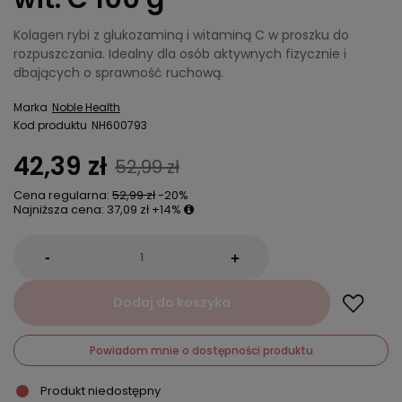
Kolagen rybi z glukozaminą i witaminą C w proszku do
rozpuszczania. Idealny dla osób aktywnych fizycznie i
dbających o sprawność ruchową.
Marka
Noble Health
Kod produktu
NH600793
42,39 zł
52,99 zł
Cena regularna:
52,99 zł
-20%
Najniższa cena:
37,09 zł
+14%
-
+
Dodaj do koszyka
Powiadom mnie o dostępności produktu
Produkt niedostępny