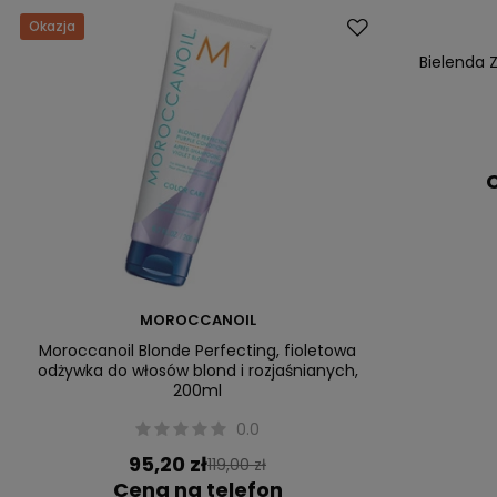
Okazja
Bielenda 
C
MOROCCANOIL
Moroccanoil Blonde Perfecting, fioletowa
odżywka do włosów blond i rozjaśnianych,
200ml
0.0
95,20 zł
119,00 zł
Cena na telefon