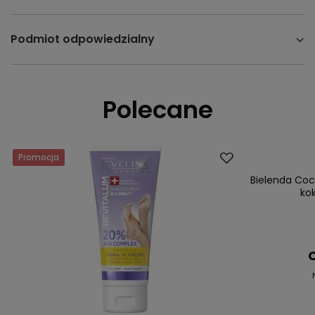
Podmiot odpowiedzialny
Polecane
Promocja
Promocja
Bielenda Coco
ko
C