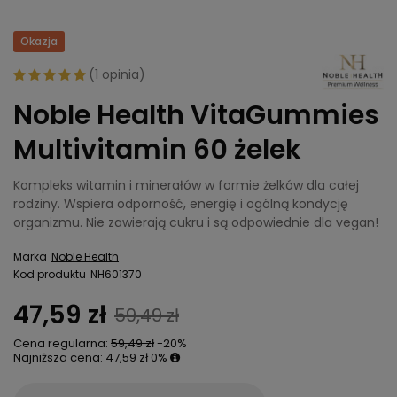
Okazja
(
1 opinia
)
Noble Health VitaGummies
Multivitamin 60 żelek
Kompleks witamin i minerałów w formie żelków dla całej
rodziny. Wspiera odporność, energię i ogólną kondycję
organizmu. Nie zawierają cukru i są odpowiednie dla vegan!
Marka
Noble Health
Kod produktu
NH601370
47,59 zł
59,49 zł
Cena regularna:
59,49 zł
-20%
Najniższa cena:
47,59 zł
0%