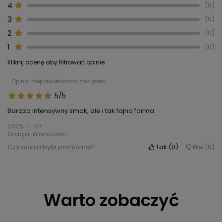
4
0
3
0
2
0
1
0
Kliknij ocenę aby filtrować opinie
Opinia niepotwierdzona zakupem
5/5
Bardzo intensywny smak, ale i tak fajna forma
2025-11-27
Gracja, Warszawa
Czy opinia była pomocna?
Tak
0
Nie
0
Warto zobaczyć