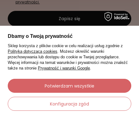
prywatności.
Zapisz się
Dbamy o Twoją prywatność
Sklep korzysta z plików cookie w celu realizacji usług zgodnie z
Polityką dotyczącą cookies
. Możesz określić warunki
przechowywania lub dostępu do cookie w Twojej przeglądarce.
Więcej informacji na temat warunków i prywatności można znaleźć
także na stronie
Prywatność i warunki Google
.
Potwierdzam wszystkie
Konfiguracja zgód
-
Dodaj do koszyka
+
Moje zamówienia