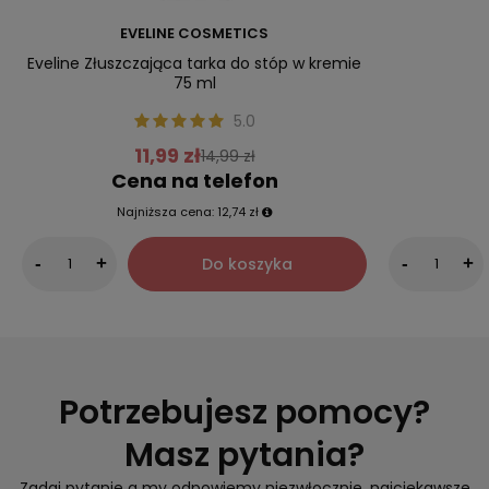
EVELINE COSMETICS
Eveline Złuszczająca tarka do stóp w kremie
75 ml
5.0
11,99 zł
14,99 zł
Cena na telefon
Najniższa cena:
12,74 zł
Do koszyka
-
+
-
+
Potrzebujesz pomocy?
Masz pytania?
Zadaj pytanie a my odpowiemy niezwłocznie, najciekawsze