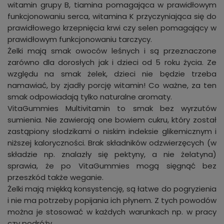
witamin grupy B, tiamina pomagająca w prawidłowym
funkcjonowaniu serca, witamina K przyczyniająca się do
prawidłowego krzepnięcia krwi czy selen pomagający w
prawidłowym funkcjonowaniu tarczycy.
Żelki mają smak owoców leśnych i są przeznaczone
zarówno dla dorosłych jak i dzieci od 5 roku życia. Ze
względu na smak żelek, dzieci nie będzie trzeba
namawiać, by zjadły porcję witamin! Co ważne, za ten
smak odpowiadają tylko naturalne aromaty.
VitaGummies Multivitamin to smak bez wyrzutów
sumienia. Nie zawierają one bowiem cukru, który został
zastąpiony słodzikami o niskim indeksie glikemicznym i
niższej kaloryczności. Brak składników odzwierzęcych (w
składzie np. znalazły się pektyny, a nie żelatyna)
sprawia, że po VitaGummies mogą sięgnąć bez
przeszkód także weganie.
Żelki mają miękką konsystencję, są łatwe do pogryzienia
i nie ma potrzeby popijania ich płynem. Z tych powodów
można je stosować w każdych warunkach np. w pracy
czy podróży