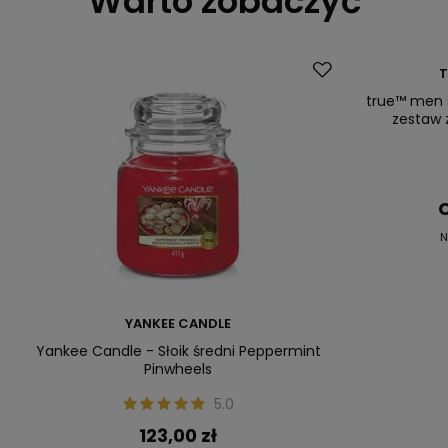
Warto zobaczyć
Okazja
T
true™ men 
zestaw 
C
N
YANKEE CANDLE
Yankee Candle - Słoik średni Peppermint
Pinwheels
5.0
123,00 zł