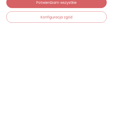
Potwierdzam wszystkie
Status zamówienia
Śledzenie przesyłki
Konfiguracja zgód
Chcę zareklamować produkt
Chcę zwrócić produkt
Chcę wymienić towar
-
Dodaj do koszyka
+
Kontakt
Moje konto
Regulaminy
Dane kontaktowe