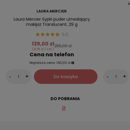
N
LAURA MERCIER
Laura Mercier Sypki puder utrwalający
makijaż Translucent, 29 g
5.0
139,00 zł
255,00 zł
(4,79 zł / szt.)
Cena na telefon
Najniższa cena:
140,00 zł
Do koszyka
-
+
-
+
DO POBRANIA