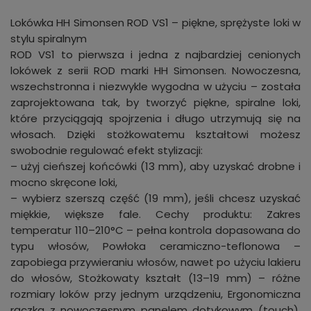
Lokówka HH Simonsen ROD VS1 – piękne, sprężyste loki w
stylu spiralnym
ROD VS1 to pierwsza i jedna z najbardziej cenionych
lokówek z serii ROD marki HH Simonsen. Nowoczesna,
wszechstronna i niezwykle wygodna w użyciu – została
zaprojektowana tak, by tworzyć piękne, spiralne loki,
które przyciągają spojrzenia i długo utrzymują się na
włosach. Dzięki stożkowatemu kształtowi możesz
swobodnie regulować efekt stylizacji:
– użyj cieńszej końcówki (13 mm), aby uzyskać drobne i
mocno skręcone loki,
– wybierz szerszą część (19 mm), jeśli chcesz uzyskać
miękkie, większe fale. Cechy produktu: Zakres
temperatur 110–210°C – pełna kontrola dopasowana do
typu włosów, Powłoka ceramiczno-teflonowa –
zapobiega przywieraniu włosów, nawet po użyciu lakieru
do włosów, Stożkowaty kształt (13–19 mm) – różne
rozmiary loków przy jednym urządzeniu, Ergonomiczna
rączka z nowoczesnym panelem dotykowym (touch),