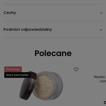
Cechy
Podmiot odpowiedzialny
Polecane
Promocja
Promocja
Nasz bestseller
Nasz bestsell
Revlon
nor
C