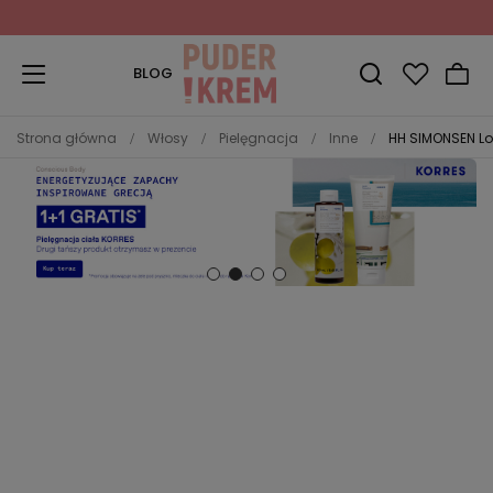
Zapisz się do Newslettera
i odbierz 10% rabatu!
BLOG
Strona główna
Włosy
Pielęgnacja
Inne
HH SIMONSEN Lo