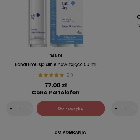
C
N
BANDI
Bandi Emulsja silnie nawilżająca 50 ml
5.0
77,00 zł
Cena na telefon
Do koszyka
-
+
-
+
DO POBRANIA