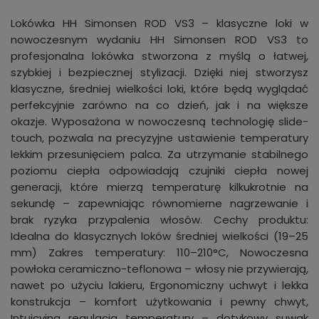
Lokówka HH Simonsen ROD VS3 – klasyczne loki w
nowoczesnym wydaniu HH Simonsen ROD VS3 to
profesjonalna lokówka stworzona z myślą o łatwej,
szybkiej i bezpiecznej stylizacji. Dzięki niej stworzysz
klasyczne, średniej wielkości loki, które będą wyglądać
perfekcyjnie zarówno na co dzień, jak i na większe
okazje. Wyposażona w nowoczesną technologię slide-
touch, pozwala na precyzyjne ustawienie temperatury
lekkim przesunięciem palca. Za utrzymanie stabilnego
poziomu ciepła odpowiadają czujniki ciepła nowej
generacji, które mierzą temperaturę kilkukrotnie na
sekundę – zapewniając równomierne nagrzewanie i
brak ryzyka przypalenia włosów. Cechy produktu:
Idealna do klasycznych loków średniej wielkości (19–25
mm) Zakres temperatury: 110–210°C, Nowoczesna
powłoka ceramiczno-teflonowa – włosy nie przywierają,
nawet po użyciu lakieru, Ergonomiczny uchwyt i lekka
konstrukcja – komfort użytkowania i pewny chwyt,
Intuicyjna regulacja temperatury – dotykowy suwak