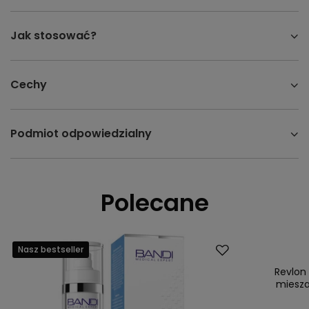
Jak stosować?
Cechy
Podmiot odpowiedzialny
Polecane
Nasz bestseller
Okazja
Nasz bestsell
Revlon
miesza