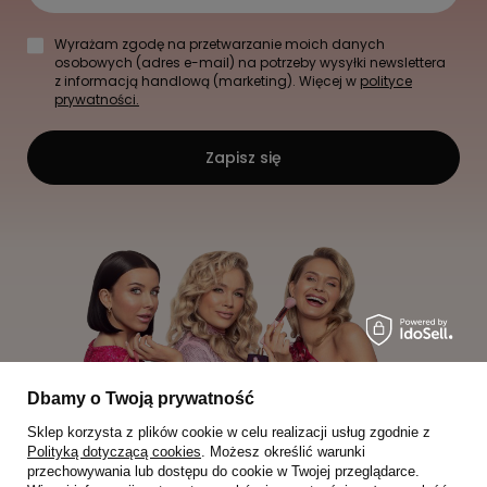
Wyrażam zgodę na przetwarzanie moich danych
osobowych (adres e-mail) na potrzeby wysyłki newslettera
z informacją handlową (marketing). Więcej w
polityce
prywatności.
Zapisz się
Dbamy o Twoją prywatność
Sklep korzysta z plików cookie w celu realizacji usług zgodnie z
Polityką dotyczącą cookies
. Możesz określić warunki
przechowywania lub dostępu do cookie w Twojej przeglądarce.