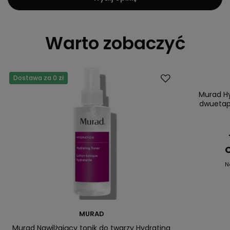
Warto zobaczyć
Dostawa za 0 zł
Okazja
Murad Hy
dwuetap
C
N
MURAD
Murad Nawilżający tonik do twarzy Hydrating