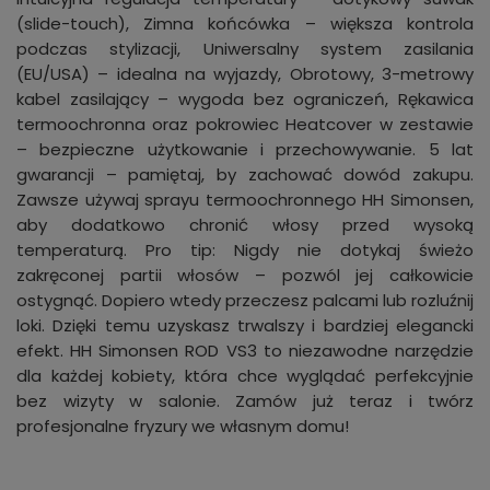
(slide-touch), Zimna końcówka – większa kontrola
podczas stylizacji, Uniwersalny system zasilania
(EU/USA) – idealna na wyjazdy, Obrotowy, 3-metrowy
kabel zasilający – wygoda bez ograniczeń, Rękawica
termoochronna oraz pokrowiec Heatcover w zestawie
– bezpieczne użytkowanie i przechowywanie. 5 lat
gwarancji – pamiętaj, by zachować dowód zakupu.
Zawsze używaj sprayu termoochronnego HH Simonsen,
aby dodatkowo chronić włosy przed wysoką
temperaturą. Pro tip: Nigdy nie dotykaj świeżo
zakręconej partii włosów – pozwól jej całkowicie
ostygnąć. Dopiero wtedy przeczesz palcami lub rozluźnij
loki. Dzięki temu uzyskasz trwalszy i bardziej elegancki
efekt. HH Simonsen ROD VS3 to niezawodne narzędzie
dla każdej kobiety, która chce wyglądać perfekcyjnie
bez wizyty w salonie. Zamów już teraz i twórz
profesjonalne fryzury we własnym domu!