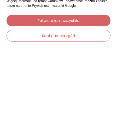
Więcej informacji na temat warunków i prywatności można znaleźć
także na stronie
Prywatność i warunki Google
.
Moje zamówienia
Potwierdzam wszystkie
Status zamówienia
Konfiguracja zgód
Śledzenie przesyłki
Chcę zareklamować produkt
Chcę zwrócić produkt
-
Dodaj do koszyka
+
Chcę wymienić towar
Kontakt
Moje konto
Regulaminy