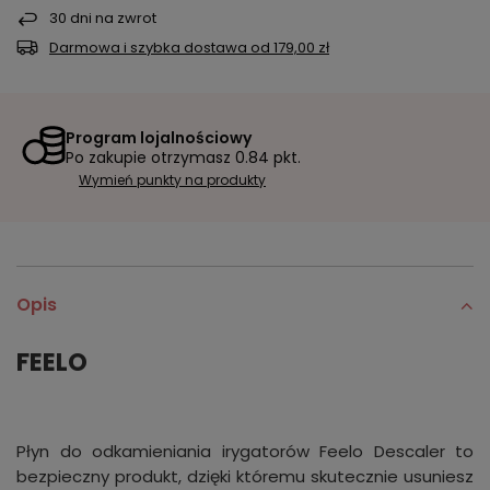
30
dni na zwrot
Darmowa i szybka dostawa
od
179,00 zł
Program lojalnościowy
Po zakupie otrzymasz
0.84 pkt.
Wymień punkty na produkty
Opis
FEELO
Płyn do odkamieniania irygatorów Feelo Descaler to
bezpieczny produkt, dzięki któremu skutecznie usuniesz