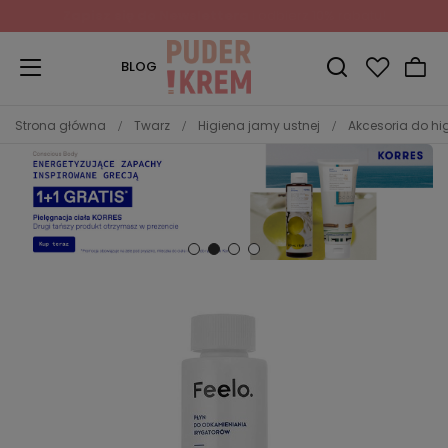
Zapisz się do Newslettera
i odbierz 10% rabatu!
BLOG
Strona główna
Twarz
Higiena jamy ustnej
Akcesoria do hi