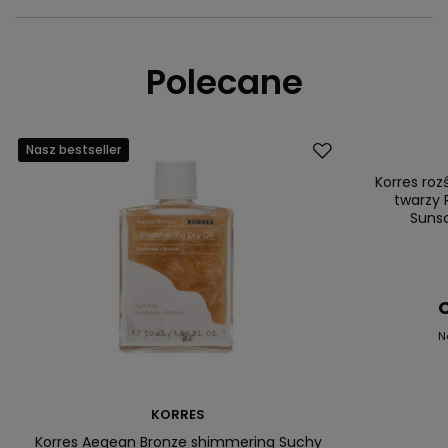
Polecane
Nasz bestseller
Promocja
Nasz bestsell
Korres ro
twarzy 
Suns
C
N
KORRES
Korres Aegean Bronze shimmering Suchy