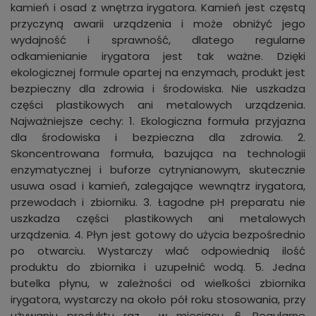
kamień i osad z wnętrza irygatora. Kamień jest częstą
przyczyną awarii urządzenia i może obniżyć jego
wydajność i sprawność, dlatego regularne
odkamienianie irygatora jest tak ważne. Dzięki
ekologicznej formule opartej na enzymach, produkt jest
bezpieczny dla zdrowia i środowiska. Nie uszkadza
części plastikowych ani metalowych urządzenia.
Najważniejsze cechy: 1. Ekologiczna formuła przyjazna
dla środowiska i bezpieczna dla zdrowia. 2.
Skoncentrowana formuła, bazująca na technologii
enzymatycznej i buforze cytrynianowym, skutecznie
usuwa osad i kamień, zalegające wewnątrz irygatora,
przewodach i zbiorniku. 3. Łagodne pH preparatu nie
uszkadza części plastikowych ani metalowych
urządzenia. 4. Płyn jest gotowy do użycia bezpośrednio
po otwarciu. Wystarczy wlać odpowiednią ilość
produktu do zbiornika i uzupełnić wodą. 5. Jedna
butelka płynu, w zależności od wielkości zbiornika
irygatora, wystarczy na około pół roku stosowania, przy
używaniu produktu raz w miesiącu. 6. Regularne