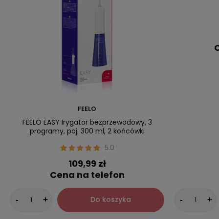
C
FEELO
FEELO EASY Irygator bezprzewodowy, 3
programy, poj. 300 ml, 2 końcówki
5.0
109,99 zł
Cena na telefon
Do koszyka
-
+
-
+