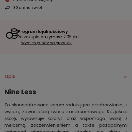
30
dni na zwrot
Program lojalnościowy
Po zakupie otrzymasz
2.05 pkt.
Wymień punkty na produkty
Opis
Nine Less
To skoncentrowane serum redukujące przebarwienia, z
wysoką zawartością kwasu traneksamowego. Rozjaśnia
skórę, wyrównuje koloryt oraz wspomaga walkę z
melasmą, zaczerwienieniem a także pozapalnymi
zmianami pigmentacyjnymi. Idealne dla skóry z