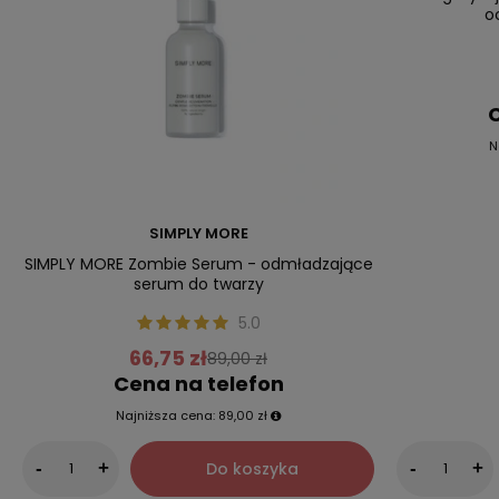
o
C
N
SIMPLY MORE
SIMPLY MORE Zombie Serum - odmładzające
serum do twarzy
5.0
66,75 zł
89,00 zł
Cena na telefon
Najniższa cena:
89,00 zł
Do koszyka
-
+
-
+