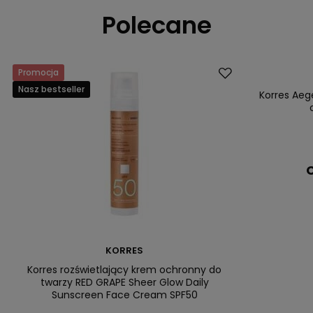
Polecane
Promocja
Nasz bestsell
Nasz bestseller
Korres Ae
C
KORRES
Korres rozświetlający krem ochronny do
twarzy RED GRAPE Sheer Glow Daily
Sunscreen Face Cream SPF50