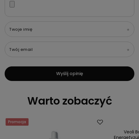
Twoje imię
Twój email
Wyślij opinię
Warto zobaczyć
Promocja
Promocja
Przecena
Veoli 
Energetyzu