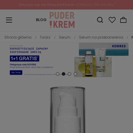
Zapisz się do Newslettera
i odbierz 10% rabatu!
BLOG
Strona główna
Twarz
Serum
Serum na przebarwienia