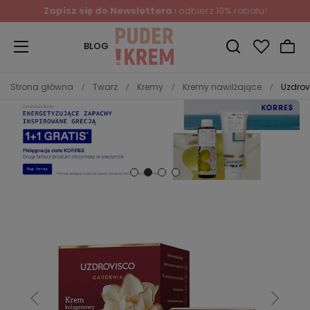
Zapisz się do Newslettera
i odbierz 10% rabatu!
BLOG
Strona główna
Twarz
Kremy
Kremy nawilżające
Uzdrov