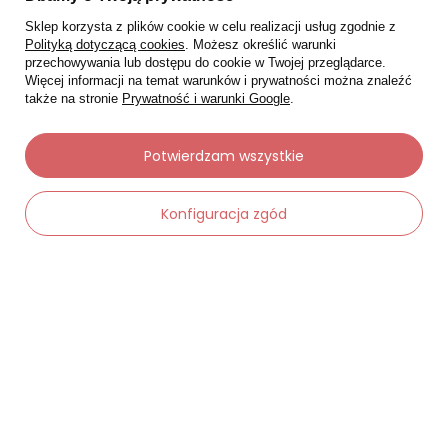
Sklep korzysta z plików cookie w celu realizacji usług zgodnie z
Polityką dotyczącą cookies
. Możesz określić warunki
przechowywania lub dostępu do cookie w Twojej przeglądarce.
Więcej informacji na temat warunków i prywatności można znaleźć
także na stronie
Prywatność i warunki Google
.
Potwierdzam wszystkie
Moje zamówienia
Status zamówienia
Konfiguracja zgód
Śledzenie przesyłki
Chcę zareklamować produkt
-
Dodaj do koszyka
+
Chcę zwrócić produkt
Chcę wymienić towar
Kontakt
Moje konto