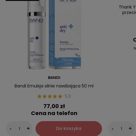
Nasz bestsell
Thank Y
przeci
C
N
BANDI
Bandi Emulsja silnie nawilżająca 50 ml
5.0
77,00 zł
Cena na telefon
Do koszyka
-
+
-
+