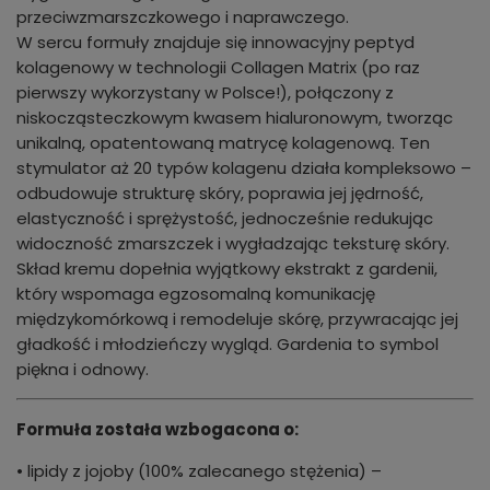
przeciwzmarszczkowego i naprawczego.
W sercu formuły znajduje się innowacyjny peptyd
kolagenowy w technologii Collagen Matrix (po raz
pierwszy wykorzystany w Polsce!), połączony z
niskocząsteczkowym kwasem hialuronowym, tworząc
unikalną, opatentowaną matrycę kolagenową. Ten
stymulator aż 20 typów kolagenu działa kompleksowo –
odbudowuje strukturę skóry, poprawia jej jędrność,
elastyczność i sprężystość, jednocześnie redukując
widoczność zmarszczek i wygładzając teksturę skóry.
Skład kremu dopełnia wyjątkowy ekstrakt z gardenii,
który wspomaga egzosomalną komunikację
międzykomórkową i remodeluje skórę, przywracając jej
gładkość i młodzieńczy wygląd. Gardenia to symbol
piękna i odnowy.
Formuła została wzbogacona o:
• lipidy z jojoby (100% zalecanego stężenia) –