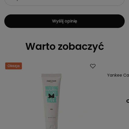
Wyślij opinię
Warto zobaczyć
Okazja
Yankee Can
C