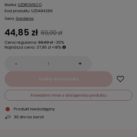
Marka
UZDROVISCO
Kod produktu
UZD484289
Seria
Gardenia
44,85 zł
69,00 zł
Cena regularna:
69,00 zł
-35%
Najniższa cena:
37,95 zł
+18%
-
+
Dodaj do koszyka
Powiadom mnie o dostępności produktu
Produkt niedostępny
30
dni na zwrot