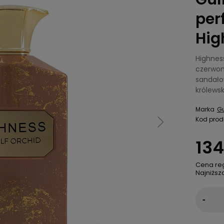
per
Hig
Highnes
czerwon
sandało
królewsk
Marka
Gu
Kod prod
134
Cena re
Najniższ
-