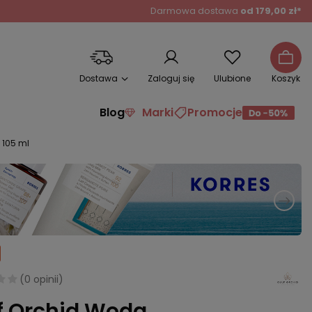
Darmowa dostawa
od 179,00 zł*
Dostawa
Zaloguj się
Ulubione
Koszyk
Blog
Marki
Promocje
 105 ml
(
0 opinii
)
f Orchid Woda