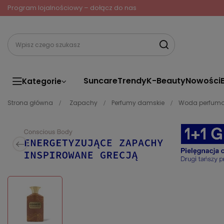
Program lojalnościowy – dołącz do nas
Suncare
Trendy
K-Beauty
Nowości
Kategorie
Strona główna
Zapachy
Perfumy damskie
Woda perfum