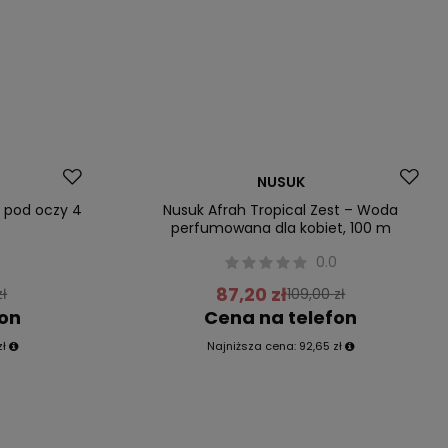
Promocja
NUSUK
 pod oczy 4
Nusuk Afrah Tropical Zest – Woda
perfumowana dla kobiet, 100 m
0
0.0
87,20 zł
zł
109,00 zł
fon
Cena na telefon
zł
Najniższa cena:
92,65 zł