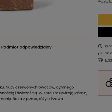
Możesz ku
Pro
Podmiot odpowiedzialny
30
d
Dar
roku. Nuty czerwonych owoców, dymnego
nością i świeżością. W sercu rozkwitają jaśmin,
onię. Baza z piżma, róży i drzewa