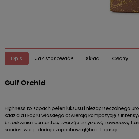
Opis
Jak stosować?
Skład
Cechy
Gulf Orchid
Highness to zapach pełen luksusu i niezaprzeczalnego u
kadzidła i kopru włoskiego otwierają kompozycję z intensyw
brzoskwinia i osmantus, tworząc zmysłową i owocową harm
sandałowego dodaje zapachowi głębi i elegancji.