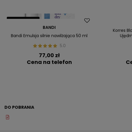
Nasz bestseller
Dostawa za 0
BANDI
Nasz bestsel
Korres Bl
Bandi Emulsja silnie nawilżająca 50 ml
Ujędr
5.0
77,00 zł
Cena na telefon
Ce
DO POBRANIA