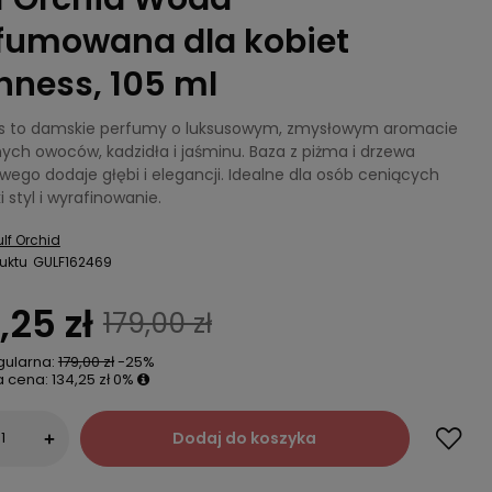
fumowana dla kobiet
hness, 105 ml
s to damskie perfumy o luksusowym, zmysłowym aromacie
ych owoców, kadzidła i jaśminu. Baza z piżma i drzewa
wego dodaje głębi i elegancji. Idealne dla osób ceniących
i styl i wyrafinowanie.
lf Orchid
uktu
GULF162469
,25 zł
179,00 zł
gularna:
179,00 zł
-25%
a cena:
134,25 zł
0%
Dodaj do koszyka
+