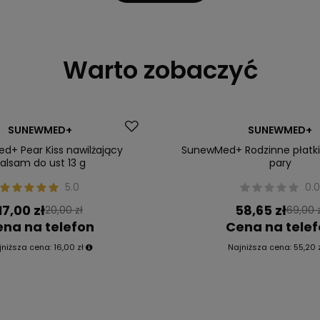
Warto zobaczyć
Okazja
SUNEWMED+
SUNEWMED+
+ Pear Kiss nawilżający
SunewMed+ Rodzinne płatki
alsam do ust 13 g
pary
5.0
0.
17,00 zł
58,65 zł
20,00 zł
69,00 
na na telefon
Cena na tele
jniższa cena:
16,00 zł
Najniższa cena:
55,20 