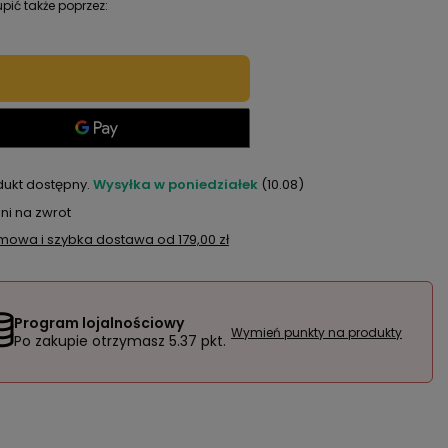
pić także poprzez:
dukt dostępny
Wysyłka
w poniedziałek
(10.08)
ni na zwrot
mowa i szybka dostawa
od
179,00 zł
Program lojalnościowy
Wymień punkty na produkty
Po zakupie otrzymasz
5.37 pkt.