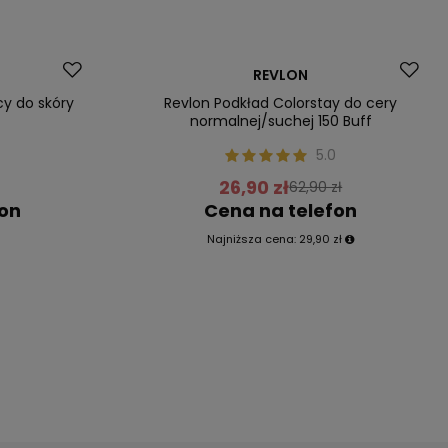
Promocja
REVLON
Nasz bestseller
cy do skóry
Revlon Podkład Colorstay do cery
normalnej/suchej 150 Buff
5.0
26,90 zł
62,90 zł
fon
Cena na telefon
Najniższa cena:
29,90 zł