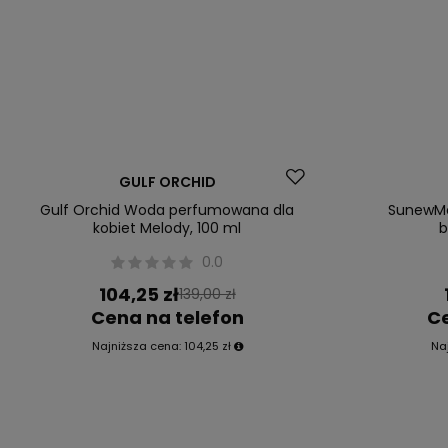
Okazja
Okazja
GULF ORCHID
Gulf Orchid Woda perfumowana dla
SunewMed
kobiet Melody, 100 ml
b
0.0
104,25 zł
139,00 zł
Cena na telefon
Ce
Najniższa cena:
104,25 zł
Na