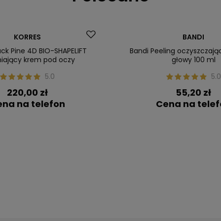
 zł
Nasz bestseller
KORRES
BANDI
ler
ack Pine 4D BIO-SHAPELIFT
Bandi Peeling oczyszczają
niający krem pod oczy
głowy 100 ml
5.0
5.0
220,00 zł
55,20 zł
na na telefon
Cena na tele