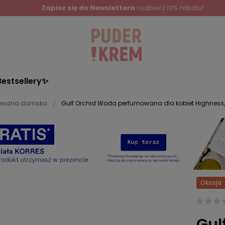
Zapisz się do Newslettera
i odbierz 10% rabatu!
Bestsellery✨
owana damska
Gulf Orchid Woda perfumowana dla kobiet Highness,
Okazja
Gul