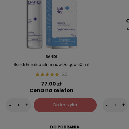
C
N
BANDI
Bandi Emulsja silnie nawilżająca 50 ml
5.0
77,00 zł
Cena na telefon
Do koszyka
-
+
-
+
DO POBRANIA