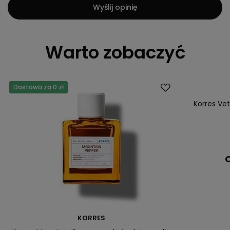
Wyślij opinię
Warto zobaczyć
Dostawa za 0 zł
Dostawa za 0 
Korres Ve
C
KORRES