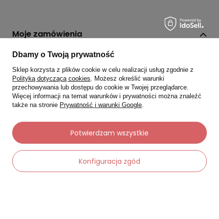
Moje zamówienia
Status zamówienia
Dbamy o Twoją prywatność
Sklep korzysta z plików cookie w celu realizacji usług zgodnie z
Śledzenie przesyłki
Polityką dotyczącą cookies
. Możesz określić warunki
Chcę zareklamować produkt
przechowywania lub dostępu do cookie w Twojej przeglądarce.
Więcej informacji na temat warunków i prywatności można znaleźć
Chcę zwrócić produkt
także na stronie
Prywatność i warunki Google
.
Chcę wymienić towar
Potwierdzam wszystkie
Kontakt
Konfiguracja zgód
Moje konto
Regulaminy
-
Dodaj do koszyka
+