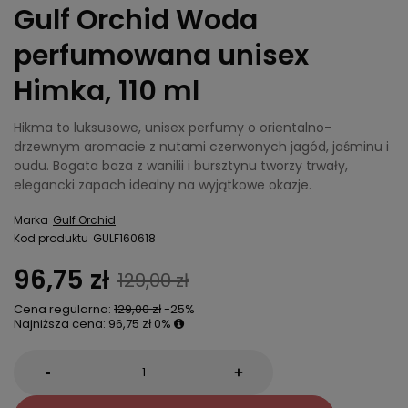
Gulf Orchid Woda
perfumowana unisex
Himka, 110 ml
Hikma to luksusowe, unisex perfumy o orientalno-
drzewnym aromacie z nutami czerwonych jagód, jaśminu i
oudu. Bogata baza z wanilii i bursztynu tworzy trwały,
elegancki zapach idealny na wyjątkowe okazje.
Marka
Gulf Orchid
Kod produktu
GULF160618
96,75 zł
129,00 zł
Cena regularna:
129,00 zł
-25%
Najniższa cena:
96,75 zł
0%
-
+