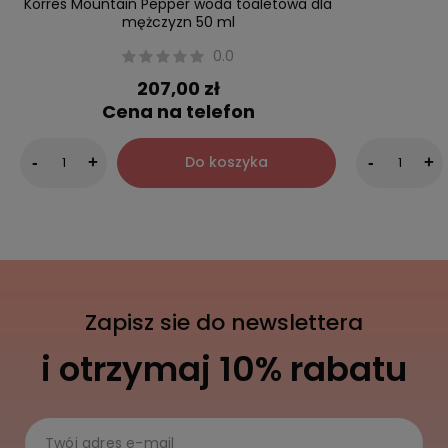
Korres Mountain Pepper woda toaletowa dla
mężczyzn 50 ml
0.0
207,00 zł
Cena na telefon
Do koszyka
-
+
-
+
Zapisz sie do newslettera
i otrzymaj 10% rabatu
Twój adres e-mail