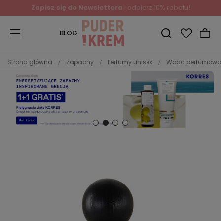
Zapisz się do Newslettera
i odbierz 10% rabatu!
BLOG
Strona główna
Zapachy
Perfumy unisex
Woda perfumowa