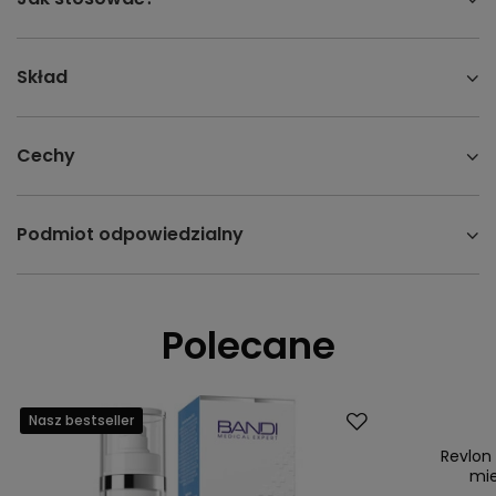
Skład
Cechy
Podmiot odpowiedzialny
Polecane
Nasz bestseller
Promocja
Nasz bestsell
Revlon
mie