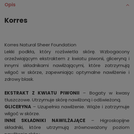
Opis
Korres
Korres Natural Sheer Foundation
Lekki podkła, który rozświetla skórę. Wzbogacony
orzeźwiającym ekstraktem z kwiatu piwonii, gliceryną i
innymi składnikami nawilżającymi, które zatrzymują
wilgoć w skórze, zapewniając optymalne nawilżenie i
zdrowy blask.
EKSTRAKT Z KWIATU PIWONII
– Bogaty w kwasy
tłuszczowe. Utrzymuje skórę nawilżoną i odświeżoną.
GLICERYNA
– Uzupełnia nawilżenie. Wiąże i zatrzymuje
wilgoć w skórze.
INNE SKŁADNIKI NAWILŻAJĄCE
– Higroskopijne
składniki, które utrzymują zrównoważony poziom