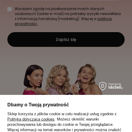
Wyrażam zgodę na przetwarzanie moich danych
osobowych (adres e-mail) na potrzeby wysyłki newslettera
z informacją handlową (marketing). Więcej w
polityce
prywatności.
Zapisz się
Dbamy o Twoją prywatność
Sklep korzysta z plików cookie w celu realizacji usług zgodnie z
Polityką dotyczącą cookies
. Możesz określić warunki
przechowywania lub dostępu do cookie w Twojej przeglądarce.
Więcej informacji na temat warunków i prywatności można znaleźć